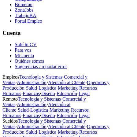
Bumeran
ZonaJobs
TrabajoBA
Portal Empleo
Cuenta
Subí tu CV
Para vos
Mi cuenta
Quiénes somos
Sugerencias / reportar error
Empleos
Tecnología y Sistemas
·
Comercial y
Ventas
·
Administración
·
Atención al Cliente
·
Operarios y
Producción
·
Salud
·
Logística
·
Marketing
·
Recursos
Humanos
·
Finanzas
·
Diseño
·
Educación
·
Legal
Remoto
Tecnología y Sistemas
·
Comercial y
Ventas
·
Administración
·
Atención al
Cliente
·
Salud
·
Logística
·
Marketing
·
Recursos
Humanos
·
Finanzas
·
Diseño
·
Educación
·
Legal
Sueldos
Tecnología y Sistemas
·
Comercial y
Ventas
·
Administración
·
Atención al Cliente
·
Operarios y
Producción
·
Salud
·
Logística
·
Marketing
·
Recursos