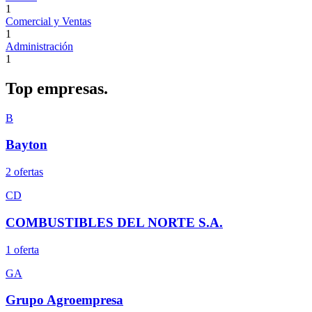
1
Comercial y Ventas
1
Administración
1
Top
empresas.
B
Bayton
2
oferta
s
CD
COMBUSTIBLES DEL NORTE S.A.
1
oferta
GA
Grupo Agroempresa