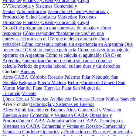
Humanos
·
Finanzas
·
Diseño
·
Educación
·
Legal
CV
Tecnología y Sistemas
·
Comercial y
Ventas
·
Administración
·
Atención al Cliente
·
Operarios y
Producción
·
Salud
·
Logística
·
Marketing
·
Recursos
Humanos
·
Finanzas
·
Diseño
·
Educación
·
Legal
Guías
Qué preguntan en una entrevista de trabajo y cómo
responder
·
Cómo responder “hablame de vos” en una
entrevista
·
Errores en el CV que te dejan afuera (y cómo
evitarlos)
·
Cómo conseguir trabajo sin experiencia en Argentina
·
Qué
poner en el CV si no tenés experiencia
·
Cómo conseguir trabajo de
operario en Argentina
·
Cómo se calcula el aguinaldo (SAC) en
Argentina
·
Indemnización por despido sin causa: cómo se
calcula
·
Período de prueba laboral: cuánto dura y tus derechos
Ciudades
Buenos
Aires
·
CABA
·
Córdoba
·
Rosario
·
Palermo
·
Pilar
·
Neuquén
·
San
Nicolás
·
Belgrano
·
Puerto Madero
·
Retiro
·
Partido de General San
Martín
·
Mar del Plata
·
Tigre
·
La Plata
·
San Miguel de
Tucumán
·
Vicente
López
·
Ezeiza
·
Mendoza
·
Avellaneda
·
Barracas
·
Beccar
·
Núñez
·
Saavedr
Área × ciudad
Tecnología y Sistemas en Buenos
Aires
·
Administración en Buenos Aires
·
Comercial y Ventas en
Buenos Aires
·
Comercial y Ventas en CABA
·
Operarios y
Producción en CABA
·
Administración en CABA
·
Tecnología y
Sistemas en CABA
·
Comercial y Ventas en Rosario
·
Comercial y
Ventas en Córdoba
·
Operarios y Producción en Rosario
·
Comercial y