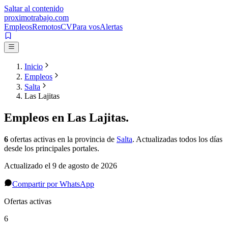
Saltar al contenido
proximotrabajo
.com
Empleos
Remotos
CV
Para vos
Alertas
Inicio
Empleos
Salta
Las Lajitas
Empleos en
Las Lajitas
.
6
ofertas activas
en la provincia de
Salta
. Actualizadas todos los días
desde los principales portales.
Actualizado el
9 de agosto de 2026
Compartir por WhatsApp
Ofertas activas
6