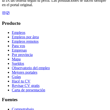
la IA las ordena según tu perfil. Las postulaciones se hacen siempre
en el portal original.
Producto
Empleos
Empleos por área
Empleos remotos
Para vos
Empresas
Por provincia
Mapa
Sueldos
Observatorio del empleo
Mejores portales
Guías
Hacé tu CV
Revisar CV gratis
Carta de presentación
Fuentes
Computrabajo