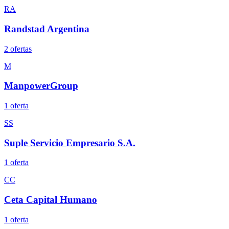
RA
Randstad Argentina
2
oferta
s
M
ManpowerGroup
1
oferta
SS
Suple Servicio Empresario S.A.
1
oferta
CC
Ceta Capital Humano
1
oferta