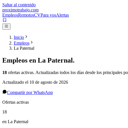
Saltar al contenido
proximotrabajo
.com
Empleos
Remotos
CV
Para vos
Alertas
Inicio
Empleos
La Paternal
Empleos en
La Paternal
.
18
ofertas activas
. Actualizadas todos los días desde los principales po
Actualizado el
10 de agosto de 2026
Compartir por WhatsApp
Ofertas activas
18
en La Paternal