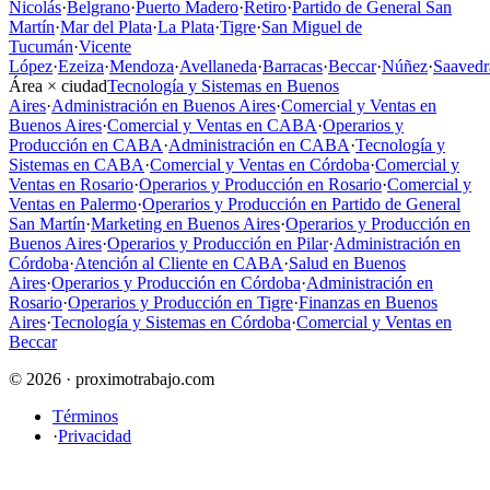
Nicolás
·
Belgrano
·
Puerto Madero
·
Retiro
·
Partido de General San
Martín
·
Mar del Plata
·
La Plata
·
Tigre
·
San Miguel de
Tucumán
·
Vicente
López
·
Ezeiza
·
Mendoza
·
Avellaneda
·
Barracas
·
Beccar
·
Núñez
·
Saavedr
Área × ciudad
Tecnología y Sistemas en Buenos
Aires
·
Administración en Buenos Aires
·
Comercial y Ventas en
Buenos Aires
·
Comercial y Ventas en CABA
·
Operarios y
Producción en CABA
·
Administración en CABA
·
Tecnología y
Sistemas en CABA
·
Comercial y Ventas en Córdoba
·
Comercial y
Ventas en Rosario
·
Operarios y Producción en Rosario
·
Comercial y
Ventas en Palermo
·
Operarios y Producción en Partido de General
San Martín
·
Marketing en Buenos Aires
·
Operarios y Producción en
Buenos Aires
·
Operarios y Producción en Pilar
·
Administración en
Córdoba
·
Atención al Cliente en CABA
·
Salud en Buenos
Aires
·
Operarios y Producción en Córdoba
·
Administración en
Rosario
·
Operarios y Producción en Tigre
·
Finanzas en Buenos
Aires
·
Tecnología y Sistemas en Córdoba
·
Comercial y Ventas en
Beccar
© 2026 · proximotrabajo.com
Términos
·
Privacidad