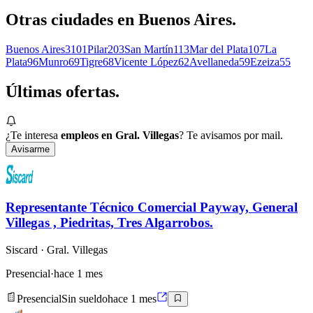
Otras ciudades en
Buenos Aires
.
Buenos Aires
3101
Pilar
203
San Martín
113
Mar del Plata
107
La
Plata
96
Munro
69
Tigre
68
Vicente López
62
Avellaneda
59
Ezeiza
55
Últimas
ofertas.
¿Te interesa
empleos en Gral. Villegas
? Te avisamos por mail.
Avisarme
Representante Técnico Comercial Payway, General
Villegas , Piedritas, Tres Algarrobos.
Siscard
· Gral. Villegas
Presencial
·
hace 1 mes
Presencial
Sin sueldo
hace 1 mes