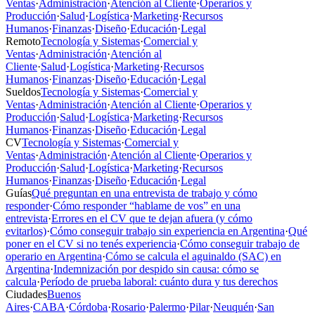
Ventas
·
Administración
·
Atención al Cliente
·
Operarios y
Producción
·
Salud
·
Logística
·
Marketing
·
Recursos
Humanos
·
Finanzas
·
Diseño
·
Educación
·
Legal
Remoto
Tecnología y Sistemas
·
Comercial y
Ventas
·
Administración
·
Atención al
Cliente
·
Salud
·
Logística
·
Marketing
·
Recursos
Humanos
·
Finanzas
·
Diseño
·
Educación
·
Legal
Sueldos
Tecnología y Sistemas
·
Comercial y
Ventas
·
Administración
·
Atención al Cliente
·
Operarios y
Producción
·
Salud
·
Logística
·
Marketing
·
Recursos
Humanos
·
Finanzas
·
Diseño
·
Educación
·
Legal
CV
Tecnología y Sistemas
·
Comercial y
Ventas
·
Administración
·
Atención al Cliente
·
Operarios y
Producción
·
Salud
·
Logística
·
Marketing
·
Recursos
Humanos
·
Finanzas
·
Diseño
·
Educación
·
Legal
Guías
Qué preguntan en una entrevista de trabajo y cómo
responder
·
Cómo responder “hablame de vos” en una
entrevista
·
Errores en el CV que te dejan afuera (y cómo
evitarlos)
·
Cómo conseguir trabajo sin experiencia en Argentina
·
Qué
poner en el CV si no tenés experiencia
·
Cómo conseguir trabajo de
operario en Argentina
·
Cómo se calcula el aguinaldo (SAC) en
Argentina
·
Indemnización por despido sin causa: cómo se
calcula
·
Período de prueba laboral: cuánto dura y tus derechos
Ciudades
Buenos
Aires
·
CABA
·
Córdoba
·
Rosario
·
Palermo
·
Pilar
·
Neuquén
·
San