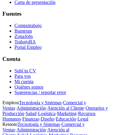
Carta de presentación
Fuentes
Computrabajo
Bumeran
ZonaJobs
TrabajoBA
Portal Empleo
Cuenta
Subí tu CV
Para vos
Mi cuenta
Quiénes somos
Sugerencias / reportar error
Empleos
Tecnología y Sistemas
·
Comercial y
Ventas
·
Administración
·
Atención al Cliente
·
Operarios y
Producción
·
Salud
·
Logística
·
Marketing
·
Recursos
Humanos
·
Finanzas
·
Diseño
·
Educación
·
Legal
Remoto
Tecnología y Sistemas
·
Comercial y
Ventas
·
Administración
·
Atención al