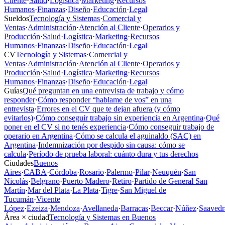
Cliente
·
Salud
·
Logística
·
Marketing
·
Recursos
Humanos
·
Finanzas
·
Diseño
·
Educación
·
Legal
Sueldos
Tecnología y Sistemas
·
Comercial y
Ventas
·
Administración
·
Atención al Cliente
·
Operarios y
Producción
·
Salud
·
Logística
·
Marketing
·
Recursos
Humanos
·
Finanzas
·
Diseño
·
Educación
·
Legal
CV
Tecnología y Sistemas
·
Comercial y
Ventas
·
Administración
·
Atención al Cliente
·
Operarios y
Producción
·
Salud
·
Logística
·
Marketing
·
Recursos
Humanos
·
Finanzas
·
Diseño
·
Educación
·
Legal
Guías
Qué preguntan en una entrevista de trabajo y cómo
responder
·
Cómo responder “hablame de vos” en una
entrevista
·
Errores en el CV que te dejan afuera (y cómo
evitarlos)
·
Cómo conseguir trabajo sin experiencia en Argentina
·
Qué
poner en el CV si no tenés experiencia
·
Cómo conseguir trabajo de
operario en Argentina
·
Cómo se calcula el aguinaldo (SAC) en
Argentina
·
Indemnización por despido sin causa: cómo se
calcula
·
Período de prueba laboral: cuánto dura y tus derechos
Ciudades
Buenos
Aires
·
CABA
·
Córdoba
·
Rosario
·
Palermo
·
Pilar
·
Neuquén
·
San
Nicolás
·
Belgrano
·
Puerto Madero
·
Retiro
·
Partido de General San
Martín
·
Mar del Plata
·
La Plata
·
Tigre
·
San Miguel de
Tucumán
·
Vicente
López
·
Ezeiza
·
Mendoza
·
Avellaneda
·
Barracas
·
Beccar
·
Núñez
·
Saavedr
Área × ciudad
Tecnología y Sistemas en Buenos