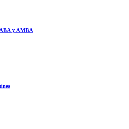
a CABA y AMBA
tines