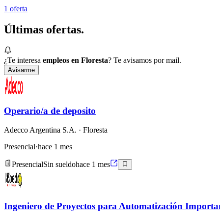
1
oferta
Últimas
ofertas.
¿Te interesa
empleos en Floresta
? Te avisamos por mail.
Avisarme
Operario/a de deposito
Adecco Argentina S.A.
· Floresta
Presencial
·
hace 1 mes
Presencial
Sin sueldo
hace 1 mes
Ingeniero de Proyectos para Automatización Import