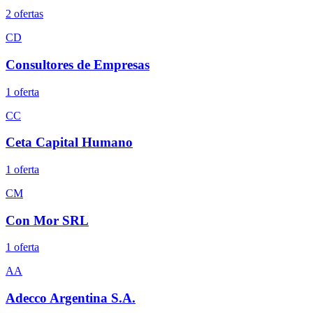
2
oferta
s
CD
Consultores de Empresas
1
oferta
CC
Ceta Capital Humano
1
oferta
CM
Con Mor SRL
1
oferta
AA
Adecco Argentina S.A.