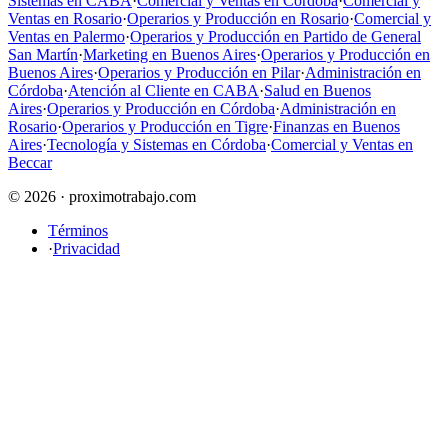
Sistemas en CABA
·
Comercial y Ventas en Córdoba
·
Comercial y
Ventas en Rosario
·
Operarios y Producción en Rosario
·
Comercial y
Ventas en Palermo
·
Operarios y Producción en Partido de General
San Martín
·
Marketing en Buenos Aires
·
Operarios y Producción en
Buenos Aires
·
Operarios y Producción en Pilar
·
Administración en
Córdoba
·
Atención al Cliente en CABA
·
Salud en Buenos
Aires
·
Operarios y Producción en Córdoba
·
Administración en
Rosario
·
Operarios y Producción en Tigre
·
Finanzas en Buenos
Aires
·
Tecnología y Sistemas en Córdoba
·
Comercial y Ventas en
Beccar
© 2026 · proximotrabajo.com
Términos
·
Privacidad