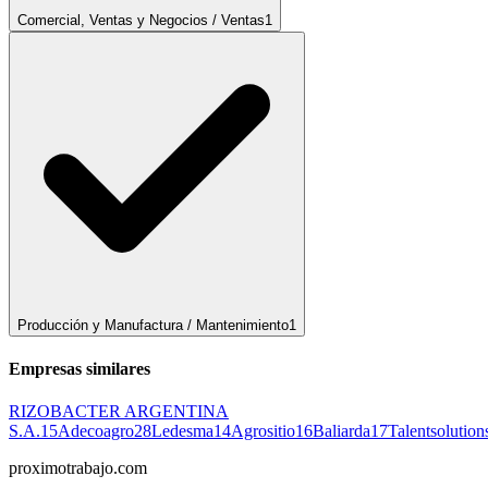
Comercial, Ventas y Negocios / Ventas
1
Producción y Manufactura / Mantenimiento
1
Empresas similares
RIZOBACTER ARGENTINA
S.A.
15
Adecoagro
28
Ledesma
14
Agrositio
16
Baliarda
17
Talentsolution
proximotrabajo
.com