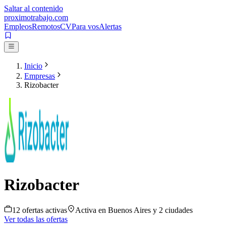
Saltar al contenido
proximotrabajo
.com
Empleos
Remotos
CV
Para vos
Alertas
Inicio
Empresas
Rizobacter
Rizobacter
12
oferta
s
activa
s
Activa en
Buenos Aires
y 2 ciudades
Ver todas las ofertas