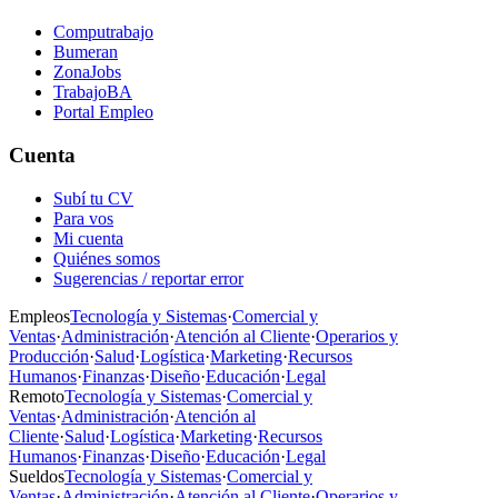
Computrabajo
Bumeran
ZonaJobs
TrabajoBA
Portal Empleo
Cuenta
Subí tu CV
Para vos
Mi cuenta
Quiénes somos
Sugerencias / reportar error
Empleos
Tecnología y Sistemas
·
Comercial y
Ventas
·
Administración
·
Atención al Cliente
·
Operarios y
Producción
·
Salud
·
Logística
·
Marketing
·
Recursos
Humanos
·
Finanzas
·
Diseño
·
Educación
·
Legal
Remoto
Tecnología y Sistemas
·
Comercial y
Ventas
·
Administración
·
Atención al
Cliente
·
Salud
·
Logística
·
Marketing
·
Recursos
Humanos
·
Finanzas
·
Diseño
·
Educación
·
Legal
Sueldos
Tecnología y Sistemas
·
Comercial y
Ventas
·
Administración
·
Atención al Cliente
·
Operarios y