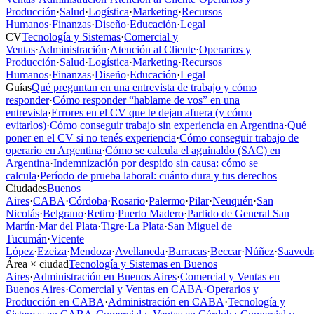
Producción
·
Salud
·
Logística
·
Marketing
·
Recursos
Humanos
·
Finanzas
·
Diseño
·
Educación
·
Legal
CV
Tecnología y Sistemas
·
Comercial y
Ventas
·
Administración
·
Atención al Cliente
·
Operarios y
Producción
·
Salud
·
Logística
·
Marketing
·
Recursos
Humanos
·
Finanzas
·
Diseño
·
Educación
·
Legal
Guías
Qué preguntan en una entrevista de trabajo y cómo
responder
·
Cómo responder “hablame de vos” en una
entrevista
·
Errores en el CV que te dejan afuera (y cómo
evitarlos)
·
Cómo conseguir trabajo sin experiencia en Argentina
·
Qué
poner en el CV si no tenés experiencia
·
Cómo conseguir trabajo de
operario en Argentina
·
Cómo se calcula el aguinaldo (SAC) en
Argentina
·
Indemnización por despido sin causa: cómo se
calcula
·
Período de prueba laboral: cuánto dura y tus derechos
Ciudades
Buenos
Aires
·
CABA
·
Córdoba
·
Rosario
·
Palermo
·
Pilar
·
Neuquén
·
San
Nicolás
·
Belgrano
·
Retiro
·
Puerto Madero
·
Partido de General San
Martín
·
Mar del Plata
·
Tigre
·
La Plata
·
San Miguel de
Tucumán
·
Vicente
López
·
Ezeiza
·
Mendoza
·
Avellaneda
·
Barracas
·
Beccar
·
Núñez
·
Saavedr
Área × ciudad
Tecnología y Sistemas en Buenos
Aires
·
Administración en Buenos Aires
·
Comercial y Ventas en
Buenos Aires
·
Comercial y Ventas en CABA
·
Operarios y
Producción en CABA
·
Administración en CABA
·
Tecnología y