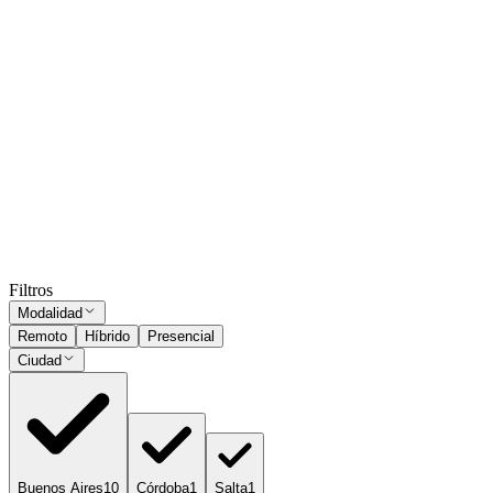
Presencial
Sin sueldo
hace 1 mes
Analista de Ingeniería de Mantenimiento y Gestión
de Procesos
Buenos Aires
Presencial
·
hace 5 meses
Presencial
Sin sueldo
hace 5 meses
Ocultar vistos
Filtros
Modalidad
Remoto
Híbrido
Presencial
Ciudad
Buenos Aires
10
Córdoba
1
Salta
1