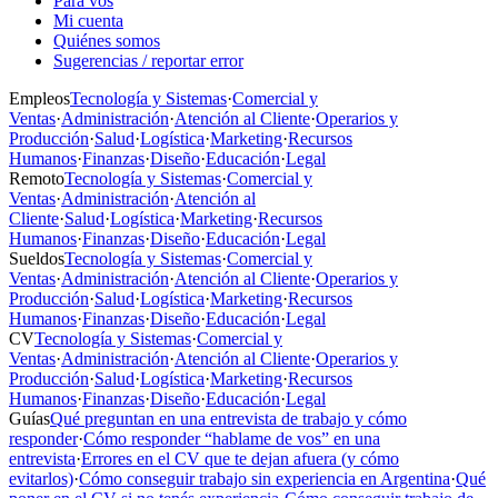
Para vos
Mi cuenta
Quiénes somos
Sugerencias / reportar error
Empleos
Tecnología y Sistemas
·
Comercial y
Ventas
·
Administración
·
Atención al Cliente
·
Operarios y
Producción
·
Salud
·
Logística
·
Marketing
·
Recursos
Humanos
·
Finanzas
·
Diseño
·
Educación
·
Legal
Remoto
Tecnología y Sistemas
·
Comercial y
Ventas
·
Administración
·
Atención al
Cliente
·
Salud
·
Logística
·
Marketing
·
Recursos
Humanos
·
Finanzas
·
Diseño
·
Educación
·
Legal
Sueldos
Tecnología y Sistemas
·
Comercial y
Ventas
·
Administración
·
Atención al Cliente
·
Operarios y
Producción
·
Salud
·
Logística
·
Marketing
·
Recursos
Humanos
·
Finanzas
·
Diseño
·
Educación
·
Legal
CV
Tecnología y Sistemas
·
Comercial y
Ventas
·
Administración
·
Atención al Cliente
·
Operarios y
Producción
·
Salud
·
Logística
·
Marketing
·
Recursos
Humanos
·
Finanzas
·
Diseño
·
Educación
·
Legal
Guías
Qué preguntan en una entrevista de trabajo y cómo
responder
·
Cómo responder “hablame de vos” en una
entrevista
·
Errores en el CV que te dejan afuera (y cómo
evitarlos)
·
Cómo conseguir trabajo sin experiencia en Argentina
·
Qué