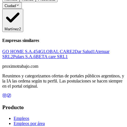
Ciudad
Martínez
2
Empresas similares
GO HOME S.A.
454
GLOBAL CARE
2
Dar Salud
1
Atenuar
SRL
2
Pulars S.A.
6
BETA care SRL
1
proximotrabajo
.com
Reunimos y categorizamos ofertas de portales públicos argentinos, y
la IA las ordena según tu perfil. Las postulaciones se hacen siempre
en el portal original.
Producto
Empleos
Empleos por área