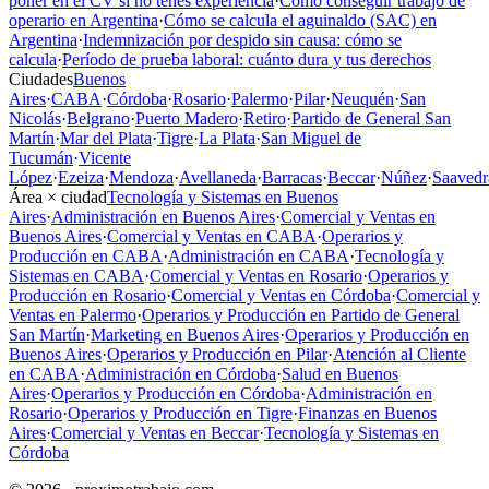
poner en el CV si no tenés experiencia
·
Cómo conseguir trabajo de
operario en Argentina
·
Cómo se calcula el aguinaldo (SAC) en
Argentina
·
Indemnización por despido sin causa: cómo se
calcula
·
Período de prueba laboral: cuánto dura y tus derechos
Ciudades
Buenos
Aires
·
CABA
·
Córdoba
·
Rosario
·
Palermo
·
Pilar
·
Neuquén
·
San
Nicolás
·
Belgrano
·
Puerto Madero
·
Retiro
·
Partido de General San
Martín
·
Mar del Plata
·
Tigre
·
La Plata
·
San Miguel de
Tucumán
·
Vicente
López
·
Ezeiza
·
Mendoza
·
Avellaneda
·
Barracas
·
Beccar
·
Núñez
·
Saavedr
Área × ciudad
Tecnología y Sistemas en Buenos
Aires
·
Administración en Buenos Aires
·
Comercial y Ventas en
Buenos Aires
·
Comercial y Ventas en CABA
·
Operarios y
Producción en CABA
·
Administración en CABA
·
Tecnología y
Sistemas en CABA
·
Comercial y Ventas en Rosario
·
Operarios y
Producción en Rosario
·
Comercial y Ventas en Córdoba
·
Comercial y
Ventas en Palermo
·
Operarios y Producción en Partido de General
San Martín
·
Marketing en Buenos Aires
·
Operarios y Producción en
Buenos Aires
·
Operarios y Producción en Pilar
·
Atención al Cliente
en CABA
·
Administración en Córdoba
·
Salud en Buenos
Aires
·
Operarios y Producción en Córdoba
·
Administración en
Rosario
·
Operarios y Producción en Tigre
·
Finanzas en Buenos
Aires
·
Comercial y Ventas en Beccar
·
Tecnología y Sistemas en
Córdoba