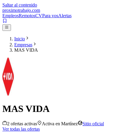
Saltar al contenido
proximotrabajo
.com
Empleos
Remotos
CV
Para vos
Alertas
Inicio
Empresas
MAS VIDA
MAS VIDA
2
oferta
s
activa
s
Activa en
Martínez
Sitio oficial
Ver todas las ofertas