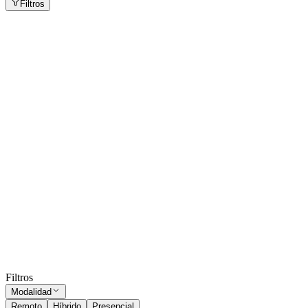
Filtros
Medico Laboral en planta para Ezeiza Cañuelas
Canning
Martínez
Presencial
·
hace 13 días
Presencial
Sin sueldo
hace 13 días
Chofer Enfermero UTIM de Servicios de
Emergencias
Martínez
Presencial
·
hace 18 días
Presencial
Sin sueldo
hace 18 días
Ocultar vistos
Filtros
Modalidad
Remoto
Híbrido
Presencial