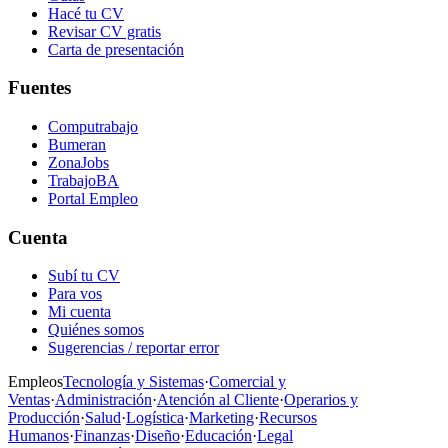
Hacé tu CV
Revisar CV gratis
Carta de presentación
Fuentes
Computrabajo
Bumeran
ZonaJobs
TrabajoBA
Portal Empleo
Cuenta
Subí tu CV
Para vos
Mi cuenta
Quiénes somos
Sugerencias / reportar error
Empleos
Tecnología y Sistemas
·
Comercial y
Ventas
·
Administración
·
Atención al Cliente
·
Operarios y
Producción
·
Salud
·
Logística
·
Marketing
·
Recursos
Humanos
·
Finanzas
·
Diseño
·
Educación
·
Legal