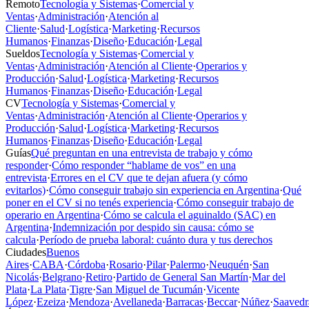
Remoto
Tecnología y Sistemas
·
Comercial y
Ventas
·
Administración
·
Atención al
Cliente
·
Salud
·
Logística
·
Marketing
·
Recursos
Humanos
·
Finanzas
·
Diseño
·
Educación
·
Legal
Sueldos
Tecnología y Sistemas
·
Comercial y
Ventas
·
Administración
·
Atención al Cliente
·
Operarios y
Producción
·
Salud
·
Logística
·
Marketing
·
Recursos
Humanos
·
Finanzas
·
Diseño
·
Educación
·
Legal
CV
Tecnología y Sistemas
·
Comercial y
Ventas
·
Administración
·
Atención al Cliente
·
Operarios y
Producción
·
Salud
·
Logística
·
Marketing
·
Recursos
Humanos
·
Finanzas
·
Diseño
·
Educación
·
Legal
Guías
Qué preguntan en una entrevista de trabajo y cómo
responder
·
Cómo responder “hablame de vos” en una
entrevista
·
Errores en el CV que te dejan afuera (y cómo
evitarlos)
·
Cómo conseguir trabajo sin experiencia en Argentina
·
Qué
poner en el CV si no tenés experiencia
·
Cómo conseguir trabajo de
operario en Argentina
·
Cómo se calcula el aguinaldo (SAC) en
Argentina
·
Indemnización por despido sin causa: cómo se
calcula
·
Período de prueba laboral: cuánto dura y tus derechos
Ciudades
Buenos
Aires
·
CABA
·
Córdoba
·
Rosario
·
Pilar
·
Palermo
·
Neuquén
·
San
Nicolás
·
Belgrano
·
Retiro
·
Partido de General San Martín
·
Mar del
Plata
·
La Plata
·
Tigre
·
San Miguel de Tucumán
·
Vicente
López
·
Ezeiza
·
Mendoza
·
Avellaneda
·
Barracas
·
Beccar
·
Núñez
·
Saavedr