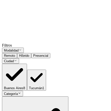
Comercial de Cereales e Insumos
Buenos Aires
Presencial
·
hace 3 años
Presencial
Sin sueldo
hace 3 años
Ocultar vistos
Filtros
Modalidad
Remoto
Híbrido
Presencial
Ciudad
Buenos Aires
8
Tucumán
1
Categoría