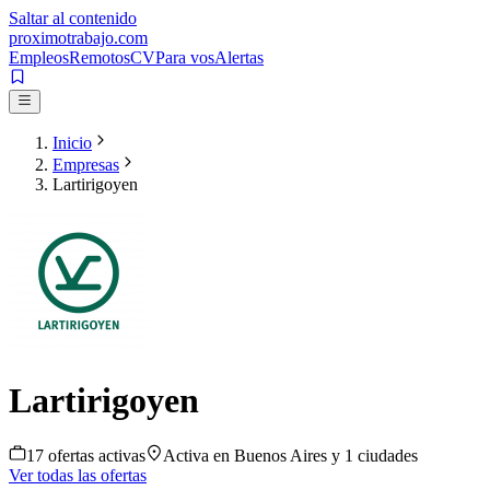
Saltar al contenido
proximotrabajo
.com
Empleos
Remotos
CV
Para vos
Alertas
Inicio
Empresas
Lartirigoyen
Lartirigoyen
17
oferta
s
activa
s
Activa en
Buenos Aires
y 1 ciudades
Ver todas las ofertas