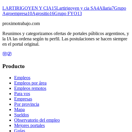
LARTIRIGOYEN Y CIA
15
Lartirigoyen y cia SA
4
Allaria
7
Grupo
Agroempresa
10
Agrositio
16
Grupo FYO
13
proximotrabajo
.com
Reunimos y categorizamos ofertas de portales públicos argentinos, y
la IA las ordena según tu perfil. Las postulaciones se hacen siempre
en el portal original.
Producto
Empleos
Empleos por área
Empleos remotos
Para vos
Empresas
Por provincia
Mapa
Sueldos
Observatorio del empleo
Mejores portales
Guías