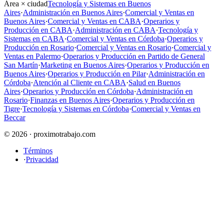
Área × ciudad
Tecnología y Sistemas en Buenos
Aires
·
Administración en Buenos Aires
·
Comercial y Ventas en
Buenos Aires
·
Comercial y Ventas en CABA
·
Operarios y
Producción en CABA
·
Administración en CABA
·
Tecnología y
Sistemas en CABA
·
Comercial y Ventas en Córdoba
·
Operarios y
Producción en Rosario
·
Comercial y Ventas en Rosario
·
Comercial y
Ventas en Palermo
·
Operarios y Producción en Partido de General
San Martín
·
Marketing en Buenos Aires
·
Operarios y Producción en
Buenos Aires
·
Operarios y Producción en Pilar
·
Administración en
Córdoba
·
Atención al Cliente en CABA
·
Salud en Buenos
Aires
·
Operarios y Producción en Córdoba
·
Administración en
Rosario
·
Finanzas en Buenos Aires
·
Operarios y Producción en
Tigre
·
Tecnología y Sistemas en Córdoba
·
Comercial y Ventas en
Beccar
© 2026 · proximotrabajo.com
Términos
·
Privacidad