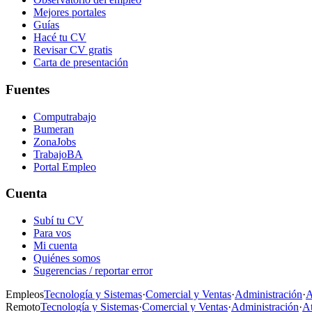
Mejores portales
Guías
Hacé tu CV
Revisar CV gratis
Carta de presentación
Fuentes
Computrabajo
Bumeran
ZonaJobs
TrabajoBA
Portal Empleo
Cuenta
Subí tu CV
Para vos
Mi cuenta
Quiénes somos
Sugerencias / reportar error
Empleos
Tecnología y Sistemas
·
Comercial y Ventas
·
Administración
·
A
Remoto
Tecnología y Sistemas
·
Comercial y Ventas
·
Administración
·
At