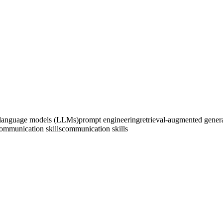
 language models (LLMs)
prompt engineering
retrieval-augmented gene
ommunication skills
communication skills