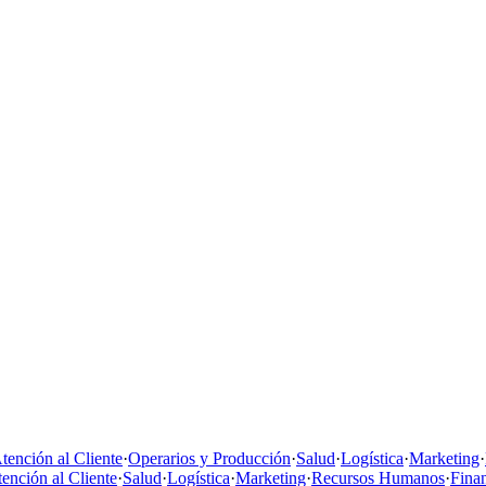
tención al Cliente
·
Operarios y Producción
·
Salud
·
Logística
·
Marketing
·
ención al Cliente
·
Salud
·
Logística
·
Marketing
·
Recursos Humanos
·
Fina