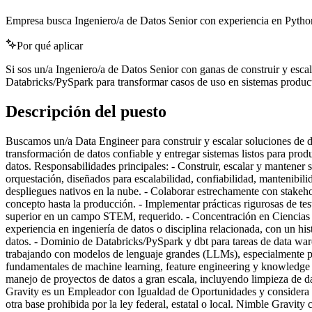
Empresa busca Ingeniero/a de Datos Senior con experiencia en Python
Por qué aplicar
Si sos un/a Ingeniero/a de Datos Senior con ganas de construir y esc
Databricks/PySpark para transformar casos de uso en sistemas produc
Descripción del puesto
Buscamos un/a Data Engineer para construir y escalar soluciones de dat
transformación de datos confiable y entregar sistemas listos para pro
datos. Responsabilidades principales: - Construir, escalar y mantener 
orquestación, diseñados para escalabilidad, confiabilidad, mantenibi
despliegues nativos en la nube. - Colaborar estrechamente con stakeho
concepto hasta la producción. - Implementar prácticas rigurosas de tes
superior en un campo STEM, requerido. - Concentración en Ciencias de
experiencia en ingeniería de datos o disciplina relacionada, con un h
datos. - Dominio de Databricks/PySpark y dbt para tareas de data ware
trabajando con modelos de lenguaje grandes (LLMs), especialmente pr
fundamentales de machine learning, feature engineering y knowledge 
manejo de proyectos de datos a gran escala, incluyendo limpieza de d
Gravity es un Empleador con Igualdad de Oportunidades y considera a lo
otra base prohibida por la ley federal, estatal o local. Nimble Gravity c