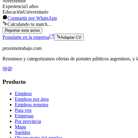
Nivel
Senior
Experiencia
5
año
s
Educación
Universitario
Compartir por WhatsApp
Calculando tu match…
Reportar este aviso
Postularte en la empresa
Adaptar CV
proximotrabajo
.com
Reunimos y categorizamos ofertas de portales públicos argentinos, y la
Producto
Empleos
Empleos por área
Empleos remotos
Para vos
Empresas
Por provincia
Mapa
Sueldos
Observatorio del empleo