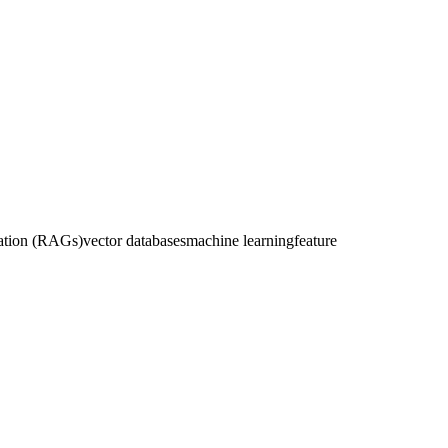
ration (RAGs)
vector databases
machine learning
feature