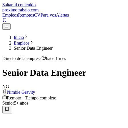
Saltar al contenido
proximotrabajo
.com
Empleos
Remotos
CV
Para vos
Alertas
Inicio
Empleos
Senior Data Engineer
Directo de la empresa
hace 1 mes
Senior Data Engineer
NG
Nimble Gravity
Remoto · Tiempo completo
Senior
5
+ años
inglés