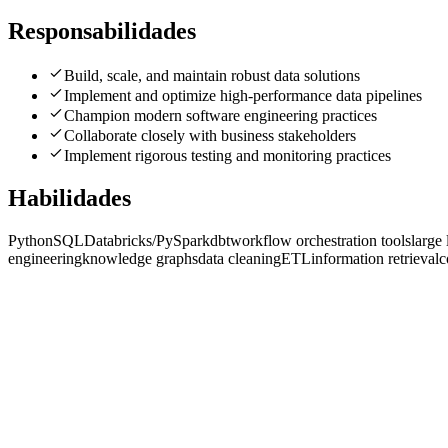
Responsabilidades
Build, scale, and maintain robust data solutions
Implement and optimize high-performance data pipelines
Champion modern software engineering practices
Collaborate closely with business stakeholders
Implement rigorous testing and monitoring practices
Habilidades
Python
SQL
Databricks/PySpark
dbt
workflow orchestration tools
large
engineering
knowledge graphs
data cleaning
ETL
information retrieval
c
Sr. Data Engineer