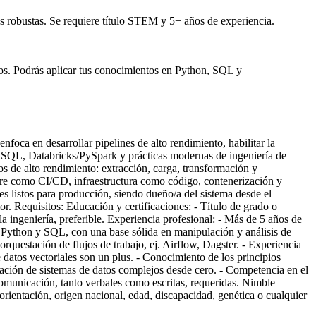
s robustas. Se requiere título STEM y 5+ años de experiencia.
vos. Podrás aplicar tus conocimientos en Python, SQL y
foca en desarrollar pipelines de alto rendimiento, habilitar la
on, SQL, Databricks/PySpark y prácticas modernas de ingeniería de
os de alto rendimiento: extracción, carga, transformación y
ware como CI/CD, infraestructura como código, contenerización y
es listos para producción, siendo dueño/a del sistema desde el
r. Requisitos: Educación y certificaciones: - Título de grado o
ingeniería, preferible. Experiencia profesional: - Más de 5 años de
en Python y SQL, con una base sólida en manipulación y análisis de
questación de flujos de trabajo, ej. Airflow, Dagster. - Experiencia
atos vectoriales son un plus. - Conocimiento de los principios
ación de sistemas de datos complejos desde cero. - Competencia en el
omunicación, tanto verbales como escritas, requeridas. Nimble
orientación, origen nacional, edad, discapacidad, genética o cualquier