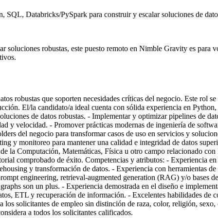
, SQL, Databricks/PySpark para construir y escalar soluciones de dato
alar soluciones robustas, este puesto remoto en Nimble Gravity es para 
tivos.
os robustas que soporten necesidades críticas del negocio. Este rol se en
ducción. El/la candidato/a ideal cuenta con sólida experiencia en Pyth
soluciones de datos robustas. - Implementar y optimizar pipelines de dat
lidad y velocidad. - Promover prácticas modernas de ingeniería de soft
lders del negocio para transformar casos de uso en servicios y solucion
ting y monitoreo para mantener una calidad e integridad de datos superio
 la Computación, Matemáticas, Física u otro campo relacionado con la 
istorial comprobado de éxito. Competencias y atributos: - Experiencia 
housing y transformación de datos. - Experiencia con herramientas de or
ompt engineering, retrieval-augmented generation (RAG) y/o bases de d
graphs son un plus. - Experiencia demostrada en el diseño e implement
atos, ETL y recuperación de información. - Excelentes habilidades de c
s solicitantes de empleo sin distinción de raza, color, religión, sexo, 
onsidera a todos los solicitantes calificados.