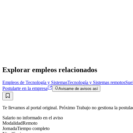
Remoto
·
hace 1 mes
Remoto
Sin sueldo
hace 1 mes
NG
Client Engagement Manager
Nimble Gravity
Remoto
·
hace 2 meses
Remoto
Sin sueldo
hace 2 meses
Explorar empleos relacionados
Empleos de Tecnología y Sistemas
Tecnología y Sistemas remotos
Sue
Postularte en la empresa
Avisame de avisos así
Te llevamos al portal original. Próximo Trabajo no gestiona la postula
Salario no informado en el aviso
Modalidad
Remoto
Jornada
Tiempo completo