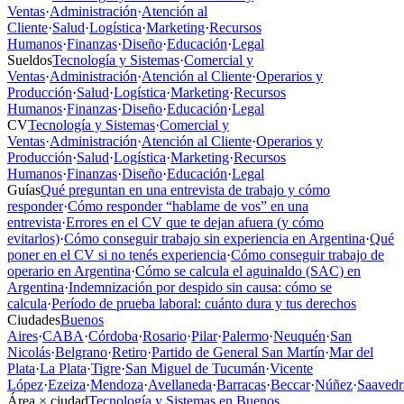
Ventas
·
Administración
·
Atención al
Cliente
·
Salud
·
Logística
·
Marketing
·
Recursos
Humanos
·
Finanzas
·
Diseño
·
Educación
·
Legal
Sueldos
Tecnología y Sistemas
·
Comercial y
Ventas
·
Administración
·
Atención al Cliente
·
Operarios y
Producción
·
Salud
·
Logística
·
Marketing
·
Recursos
Humanos
·
Finanzas
·
Diseño
·
Educación
·
Legal
CV
Tecnología y Sistemas
·
Comercial y
Ventas
·
Administración
·
Atención al Cliente
·
Operarios y
Producción
·
Salud
·
Logística
·
Marketing
·
Recursos
Humanos
·
Finanzas
·
Diseño
·
Educación
·
Legal
Guías
Qué preguntan en una entrevista de trabajo y cómo
responder
·
Cómo responder “hablame de vos” en una
entrevista
·
Errores en el CV que te dejan afuera (y cómo
evitarlos)
·
Cómo conseguir trabajo sin experiencia en Argentina
·
Qué
poner en el CV si no tenés experiencia
·
Cómo conseguir trabajo de
operario en Argentina
·
Cómo se calcula el aguinaldo (SAC) en
Argentina
·
Indemnización por despido sin causa: cómo se
calcula
·
Período de prueba laboral: cuánto dura y tus derechos
Ciudades
Buenos
Aires
·
CABA
·
Córdoba
·
Rosario
·
Pilar
·
Palermo
·
Neuquén
·
San
Nicolás
·
Belgrano
·
Retiro
·
Partido de General San Martín
·
Mar del
Plata
·
La Plata
·
Tigre
·
San Miguel de Tucumán
·
Vicente
López
·
Ezeiza
·
Mendoza
·
Avellaneda
·
Barracas
·
Beccar
·
Núñez
·
Saavedr
Área × ciudad
Tecnología y Sistemas en Buenos