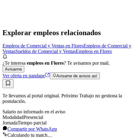
Presencial
·
hace 1 mes
Presencial
Sin sueldo
hace 1 mes
Explorar empleos relacionados
Empleos de Comercial y Ventas en Flores
Empleos de Comercial y
Ventas
Sueldos de Comercial y Ventas
Empleos en Flores
¿Te interesa
empleos en Flores
? Te avisamos por mail.
Avisarme
Ver oferta en pandape
Avisame de avisos así
Te llevamos al portal original. Próximo Trabajo no gestiona la
postulación.
Salario no informado en el aviso
Modalidad
Presencial
Jornada
Tiempo parcial
Compartir por WhatsApp
Calculando tu match…