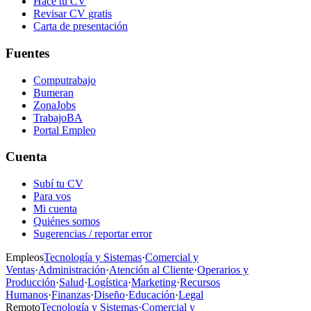
Hacé tu CV
Revisar CV gratis
Carta de presentación
Fuentes
Computrabajo
Bumeran
ZonaJobs
TrabajoBA
Portal Empleo
Cuenta
Subí tu CV
Para vos
Mi cuenta
Quiénes somos
Sugerencias / reportar error
Empleos
Tecnología y Sistemas
·
Comercial y
Ventas
·
Administración
·
Atención al Cliente
·
Operarios y
Producción
·
Salud
·
Logística
·
Marketing
·
Recursos
Humanos
·
Finanzas
·
Diseño
·
Educación
·
Legal
Remoto
Tecnología y Sistemas
·
Comercial y