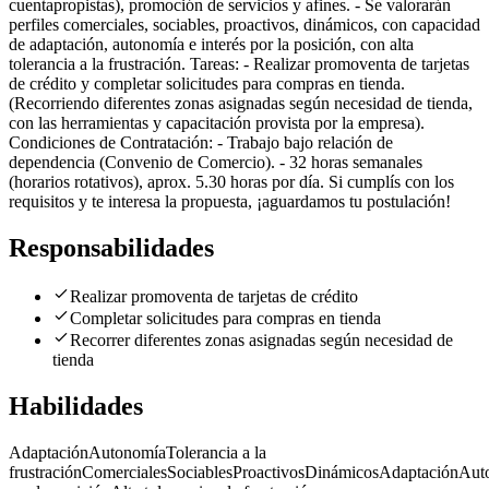
cuentapropistas), promoción de servicios y afines. - Se valorarán
perfiles comerciales, sociables, proactivos, dinámicos, con capacidad
de adaptación, autonomía e interés por la posición, con alta
tolerancia a la frustración. Tareas: - Realizar promoventa de tarjetas
de crédito y completar solicitudes para compras en tienda.
(Recorriendo diferentes zonas asignadas según necesidad de tienda,
con las herramientas y capacitación provista por la empresa).
Condiciones de Contratación: - Trabajo bajo relación de
dependencia (Convenio de Comercio). - 32 horas semanales
(horarios rotativos), aprox. 5.30 horas por día. Si cumplís con los
requisitos y te interesa la propuesta, ¡aguardamos tu postulación!
Responsabilidades
Realizar promoventa de tarjetas de crédito
Completar solicitudes para compras en tienda
Recorrer diferentes zonas asignadas según necesidad de
tienda
Habilidades
Adaptación
Autonomía
Tolerancia a la
frustración
Comerciales
Sociables
Proactivos
Dinámicos
Adaptación
Aut