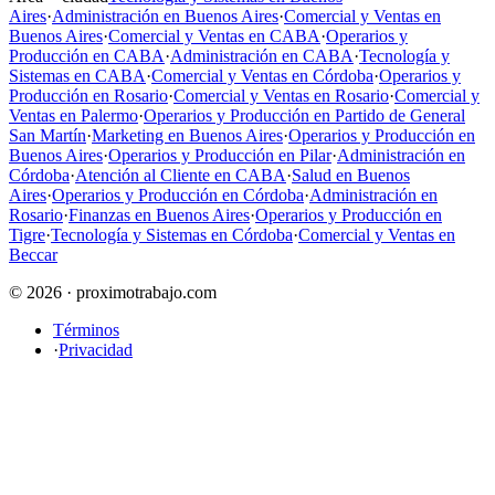
Aires
·
Administración en Buenos Aires
·
Comercial y Ventas en
Buenos Aires
·
Comercial y Ventas en CABA
·
Operarios y
Producción en CABA
·
Administración en CABA
·
Tecnología y
Sistemas en CABA
·
Comercial y Ventas en Córdoba
·
Operarios y
Producción en Rosario
·
Comercial y Ventas en Rosario
·
Comercial y
Ventas en Palermo
·
Operarios y Producción en Partido de General
San Martín
·
Marketing en Buenos Aires
·
Operarios y Producción en
Buenos Aires
·
Operarios y Producción en Pilar
·
Administración en
Córdoba
·
Atención al Cliente en CABA
·
Salud en Buenos
Aires
·
Operarios y Producción en Córdoba
·
Administración en
Rosario
·
Finanzas en Buenos Aires
·
Operarios y Producción en
Tigre
·
Tecnología y Sistemas en Córdoba
·
Comercial y Ventas en
Beccar
© 2026 · proximotrabajo.com
Términos
·
Privacidad