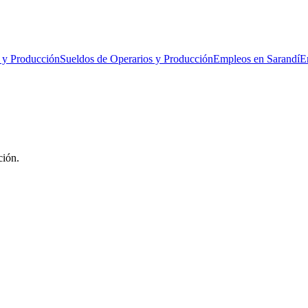
 y Producción
Sueldos de Operarios y Producción
Empleos en Sarandí
E
ción.