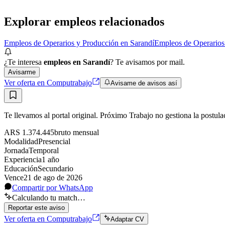
Explorar empleos relacionados
Empleos de Operarios y Producción en Sarandí
Empleos de Operarios
¿Te interesa
empleos en Sarandí
? Te avisamos por mail.
Avisarme
Ver oferta en Computrabajo
Avisame de avisos así
Te llevamos al portal original. Próximo Trabajo no gestiona la postula
ARS 1.374.445
bruto
mensual
Modalidad
Presencial
Jornada
Temporal
Experiencia
1
año
Educación
Secundario
Vence
21 de ago de 2026
Compartir por WhatsApp
Calculando tu match…
Reportar este aviso
Ver oferta en Computrabajo
Adaptar CV