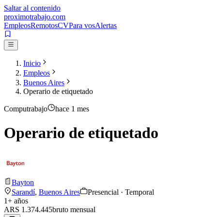
Saltar al contenido
proximotrabajo
.com
Empleos
Remotos
CV
Para vos
Alertas
Inicio
Empleos
Buenos Aires
Operario de etiquetado
Computrabajo
hace 1 mes
Operario de etiquetado
Bayton
Sarandí
,
Buenos Aires
Presencial · Temporal
1
+ años
ARS 1.374.445
bruto
mensual