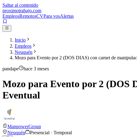
Saltar al contenido
proximotrabajo
.com
Empleos
Remotos
CV
Para vos
Alertas
Inicio
Empleos
Neuquén
Mozo para Evento por 2 (DOS DIAS) con carnet de manipulaci
pandape
hace 3 meses
Mozo para Evento por 2 (DOS D
Eventual
ManpowerGroup
Neuquén
Presencial · Temporal