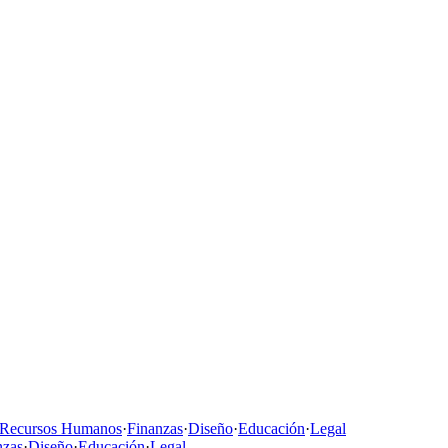
Recursos Humanos
·
Finanzas
·
Diseño
·
Educación
·
Legal
nzas
·
Diseño
·
Educación
·
Legal