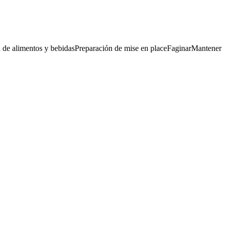
n de alimentos y bebidas
Preparación de mise en place
Faginar
Mantener