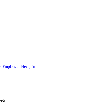
ón
Empleos en Neuquén
ción.