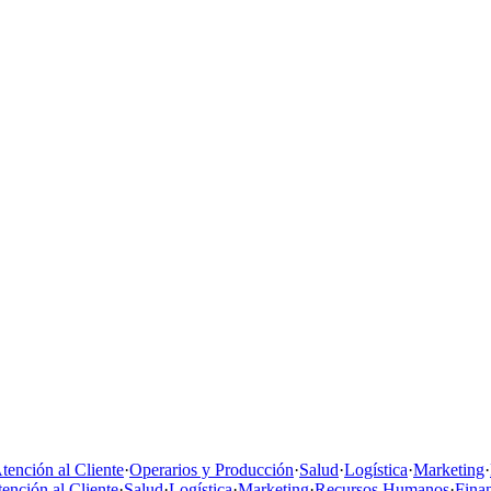
tención al Cliente
·
Operarios y Producción
·
Salud
·
Logística
·
Marketing
·
ención al Cliente
·
Salud
·
Logística
·
Marketing
·
Recursos Humanos
·
Fina