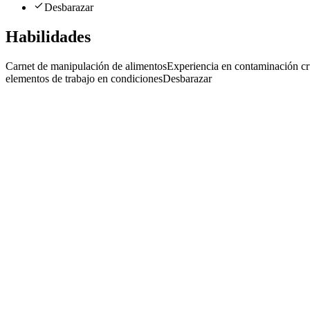
Desbarazar
Habilidades
Carnet de manipulación de alimentos
Experiencia en contaminación c
elementos de trabajo en condiciones
Desbarazar
Mozo/a Eventual Para Evento. Neuquén
Ceta Capital Humano
· Neuquén
Presencial
·
hace 5 meses
Presencial
Sin sueldo
hace 5 meses