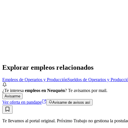
Operario de Devoluciones
Reciente
ManpowerGroup
· Moreno
Presencial
·
hace 17 horas
Presencial
Sin sueldo
hace 17 horas
Explorar empleos relacionados
Empleos de Operarios y Producción
Sueldos de Operarios y Producci
¿Te interesa
empleos en Neuquén
? Te avisamos por mail.
Avisarme
Ver oferta en pandape
Avisame de avisos así
Te llevamos al portal original. Próximo Trabajo no gestiona la postula