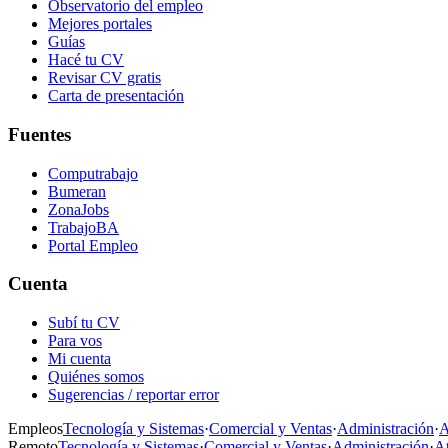
Observatorio del empleo
Mejores portales
Guías
Hacé tu CV
Revisar CV gratis
Carta de presentación
Fuentes
Computrabajo
Bumeran
ZonaJobs
TrabajoBA
Portal Empleo
Cuenta
Subí tu CV
Para vos
Mi cuenta
Quiénes somos
Sugerencias / reportar error
Empleos
Tecnología y Sistemas
·
Comercial y Ventas
·
Administración
·
A
Remoto
Tecnología y Sistemas
·
Comercial y Ventas
·
Administración
·
At