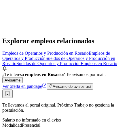
Estudio Aún&Asociados
· Rosario
Presencial
·
hace 2 días
Presencial
Sin sueldo
hace 2 días
Explorar empleos relacionados
Empleos de Operarios y Producción en Rosario
Empleos de
Operarios y Producción
Sueldos de Operarios y Producción en
Rosario
Sueldos de Operarios y Producción
Empleos en Rosario
¿Te interesa
empleos en Rosario
? Te avisamos por mail.
Avisarme
Ver oferta en pandape
Avisame de avisos así
Te llevamos al portal original. Próximo Trabajo no gestiona la
postulación.
Salario no informado en el aviso
Modalidad
Presencial