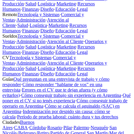
Producción
·
Salud
·
Logística
·
Marketing
·
Recursos
Humanos
·
Finanzas
·
Diseño
·
Educación
·
Legal
Remoto
Tecnología y Sistemas
·
Comercial y
Ventas
·
Administración
·
Atención al
Cliente
·
Salud
·
Logística
·
Marketing
·
Recursos
Humanos
·
Finanzas
·
Diseño
·
Educación
·
Legal
Sueldos
Tecnología y Sistemas
·
Comercial y
Ventas
·
Administración
·
Atención al Cliente
·
Operarios y
Producción
·
Salud
·
Logística
·
Marketing
·
Recursos
Humanos
·
Finanzas
·
Diseño
·
Educación
·
Legal
CV
Tecnología y Sistemas
·
Comercial y
Ventas
·
Administración
·
Atención al Cliente
·
Operarios y
Producción
·
Salud
·
Logística
·
Marketing
·
Recursos
Humanos
·
Finanzas
·
Diseño
·
Educación
·
Legal
Guías
Qué preguntan en una entrevista de trabajo y cómo
responder
·
Cómo responder “hablame de vos” en una
entrevista
·
Errores en el CV que te dejan afuera (y cómo
evitarlos)
·
Cómo conseguir trabajo sin experiencia en Argentina
·
Qué
poner en el CV si no tenés experiencia
·
Cómo conseguir trabajo de
operario en Argentina
·
Cómo se calcula el aguinaldo (SAC) en
Argentina
·
Indemnización por despido sin causa: cómo se
calcula
·
Período de prueba laboral: cuánto dura y tus derechos
Ciudades
Buenos
Aires
·
CABA
·
Córdoba
·
Rosario
·
Pilar
·
Palermo
·
Neuquén
·
San
Nicolás
·
Belgrano
·
Retiro
·
Partido de General San Martín
·
Mar del