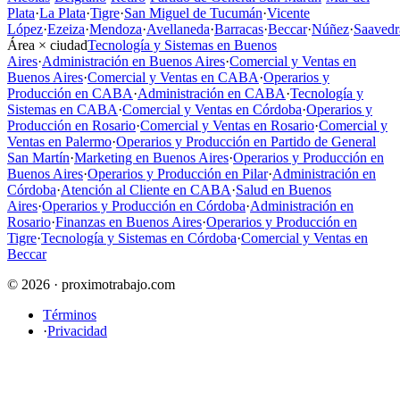
Plata
·
La Plata
·
Tigre
·
San Miguel de Tucumán
·
Vicente
López
·
Ezeiza
·
Mendoza
·
Avellaneda
·
Barracas
·
Beccar
·
Núñez
·
Saavedr
Área × ciudad
Tecnología y Sistemas en Buenos
Aires
·
Administración en Buenos Aires
·
Comercial y Ventas en
Buenos Aires
·
Comercial y Ventas en CABA
·
Operarios y
Producción en CABA
·
Administración en CABA
·
Tecnología y
Sistemas en CABA
·
Comercial y Ventas en Córdoba
·
Operarios y
Producción en Rosario
·
Comercial y Ventas en Rosario
·
Comercial y
Ventas en Palermo
·
Operarios y Producción en Partido de General
San Martín
·
Marketing en Buenos Aires
·
Operarios y Producción en
Buenos Aires
·
Operarios y Producción en Pilar
·
Administración en
Córdoba
·
Atención al Cliente en CABA
·
Salud en Buenos
Aires
·
Operarios y Producción en Córdoba
·
Administración en
Rosario
·
Finanzas en Buenos Aires
·
Operarios y Producción en
Tigre
·
Tecnología y Sistemas en Córdoba
·
Comercial y Ventas en
Beccar
© 2026 · proximotrabajo.com
Términos
·
Privacidad