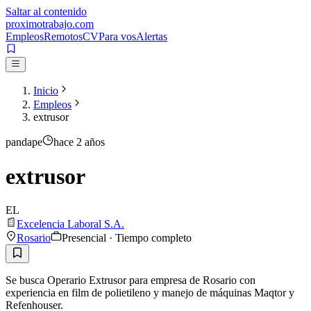
Saltar al contenido
proximotrabajo
.com
Empleos
Remotos
CV
Para vos
Alertas
Inicio
Empleos
extrusor
pandape
hace 2 años
extrusor
EL
Excelencia Laboral S.A.
Rosario
Presencial · Tiempo completo
Se busca Operario Extrusor para empresa de Rosario con
experiencia en film de polietileno y manejo de máquinas Maqtor y
Refenhouser.