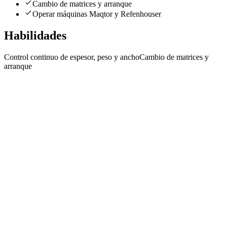
Cambio de matrices y arranque
Operar máquinas Maqtor y Refenhouser
Habilidades
Control continuo de espesor, peso y ancho
Cambio de matrices y
arranque
EE
Extrusor
Empresa en Crecimiento
· Vicente López
Presencial
·
hace 14 días
Presencial
Sin sueldo
hace 14 días