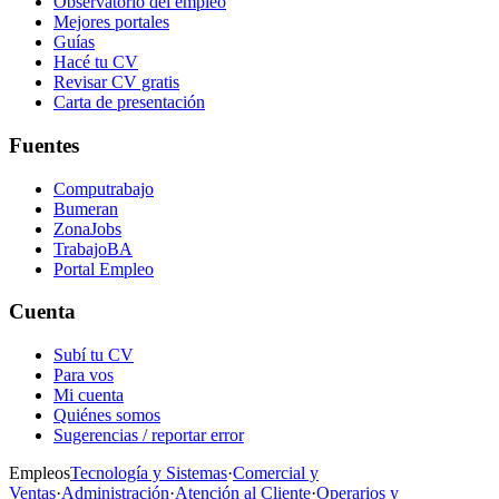
Observatorio del empleo
Mejores portales
Guías
Hacé tu CV
Revisar CV gratis
Carta de presentación
Fuentes
Computrabajo
Bumeran
ZonaJobs
TrabajoBA
Portal Empleo
Cuenta
Subí tu CV
Para vos
Mi cuenta
Quiénes somos
Sugerencias / reportar error
Empleos
Tecnología y Sistemas
·
Comercial y
Ventas
·
Administración
·
Atención al Cliente
·
Operarios y