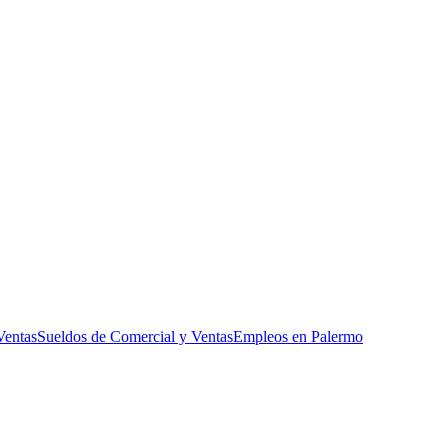
ernational premium cosmetics
Ventas
Sueldos de Comercial y Ventas
Empleos en Palermo