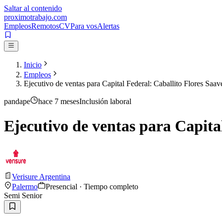
Saltar al contenido
proximotrabajo
.com
Empleos
Remotos
CV
Para vos
Alertas
Inicio
Empleos
Ejecutivo de ventas para Capital Federal: Caballito Flores Saa
pandape
hace 7 meses
Inclusión laboral
Ejecutivo de ventas para Capita
Verisure Argentina
Palermo
Presencial · Tiempo completo
Semi Senior