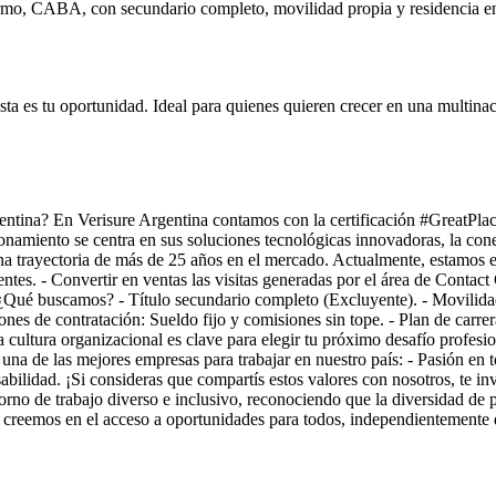
ermo, CABA, con secundario completo, movilidad propia y residencia en
sta es tu oportunidad. Ideal para quienes quieren crecer en una multinac
rgentina? En Verisure Argentina contamos con la certificación #GreatP
onamiento se centra en sus soluciones tecnológicas innovadoras, la cone
a trayectoria de más de 25 años en el mercado. Actualmente, estamos e
ntes. - Convertir en ventas las visitas generadas por el área de Contact
. ¿Qué buscamos? - Título secundario completo (Excluyente). - Movilida
es de contratación: Sueldo fijo y comisiones sin tope. - Plan de carre
cultura organizacional es clave para elegir tu próximo desafío profesi
una de las mejores empresas para trabajar en nuestro país: - Pasión en 
lidad. ¡Si consideras que compartís estos valores con nosotros, te invi
o de trabajo diverso e inclusivo, reconociendo que la diversidad de p
creemos en el acceso a oportunidades para todos, independientemente de