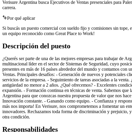
Verisure Argentina busca Ejecutivos de Ventas presenciales para Pal
carrera.
Por qué aplicar
Si buscás un puesto comercial con sueldo fijo y comisiones sin tope, e
un equipo reconocido como Great Place to Work!
Descripción del puesto
¿Querés ser parte de una de las mejores empresas para trabajar de A
multinacional líder en el sector de Sistemas de Seguridad, cuyo posici
presentes en más de 16 países alrededor del mundo y contamos con un
Ventas. Principales desafíos: - Generación de nuevos y potenciales clie
servicios de la empresa. - Seguimiento de tareas asociadas a la venta
antigüedad no menor a 2 años. ¿Qué ofrecemos? - Excelentes condicion
expansión. - Formación continua en técnicas de venta. Sabemos que la 
Argentina para que conozcas nuestra propuesta de valor que nos hace 
Innovación constante. - Ganando como equipo. - Confianza y responsabi
más nos importa! En Verisure, nos comprometemos a fomentar un entorn
innovadores. Rechazamos toda forma de discriminación y prejuicio, y 
otra condición.
Responsabilidades