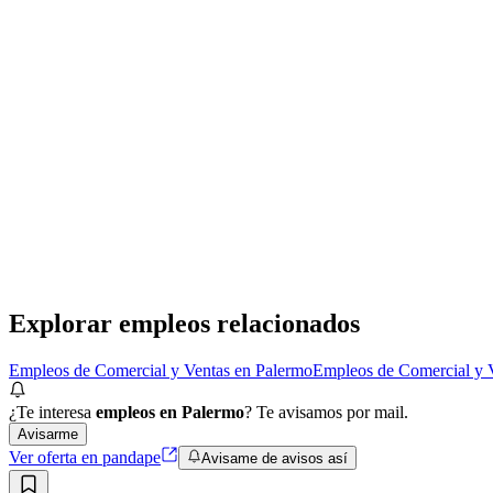
Presencial
·
hace 7 días
Presencial
Sin sueldo
hace 7 días
Retail training manager /Luxury premium retail /Int
Cona Consultores SRL
· Palermo
Presencial
·
hace 17 días
Presencial
Sin sueldo
hace 17 días
Explorar empleos relacionados
Empleos de Comercial y Ventas en Palermo
Empleos de Comercial y 
¿Te interesa
empleos en Palermo
? Te avisamos por mail.
Avisarme
Ver oferta en pandape
Avisame de avisos así