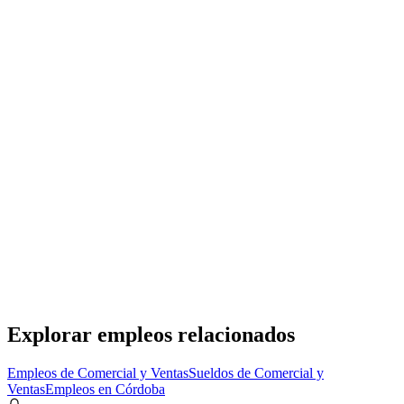
Asesor Comercial
Gruas San Blas S.A
· Don Torcuato
Presencial
·
hace 10 días
Presencial
Sin sueldo
hace 10 días
Especialista en reclutamiento y selección de personal
Gruas San Blas S.A
· Don Torcuato
Presencial
·
hace 10 días
Presencial
Sin sueldo
hace 10 días
Explorar empleos relacionados
Empleos de Comercial y Ventas
Sueldos de Comercial y
Ventas
Empleos en Córdoba