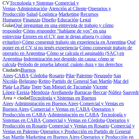
CV
Tecnología y Sistemas
·
Comercial y
Ventas
·
Administración
·
Atención al Cliente
·
Operarios y
Producción
·
Salud
·
Logística
·
Marketing
·
Recursos
Humanos
·
Finanzas
·
Diseño
·
Educación
·
Legal
Guías
Qué preguntan en una entrevista de trabajo y cómo
responder
·
Cómo responder “hablame de vos” en una
entrevista
·
Errores en el CV que te dejan afuera (y cómo
evitarlos)
·
Cómo conseguir trabajo sin experiencia en Argentina
·
Qué
poner en el CV si no tenés experiencia
·
Cómo conseguir trabajo de
operario en Argentina
·
Cómo se calcula el aguinaldo (SAC) en
Argentina
·
Indemnización por despido sin causa: cómo se
calcula
·
Período de prueba laboral: cuánto dura y tus derechos
Ciudades
Buenos
Aires
·
CABA
·
Córdoba
·
Rosario
·
Pilar
·
Palermo
·
Neuquén
·
San
Nicolás
·
Belgrano
·
Retiro
·
Partido de General San Martín
·
Mar del
Plata
·
La Plata
·
Tigre
·
San Miguel de Tucumán
·
Vicente
López
·
Ezeiza
·
Mendoza
·
Avellaneda
·
Barracas
·
Beccar
·
Núñez
·
Saavedr
Área × ciudad
Tecnología y Sistemas en Buenos
Aires
·
Administración en Buenos Aires
·
Comercial y Ventas en
Buenos Aires
·
Comercial y Ventas en CABA
·
Operarios y
Producción en CABA
·
Administración en CABA
·
Tecnología y
Sistemas en CABA
·
Comercial y Ventas en Córdoba
·
Operarios y
Producción en Rosario
·
Comercial y Ventas en Rosario
·
Comercial y
Ventas en Palermo
·
Operarios y Producción en Partido de General
San Martín
·
Marketing en Buenos Aires
·
Operarios y Producción en