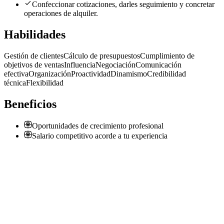
Confeccionar cotizaciones, darles seguimiento y concretar
operaciones de alquiler.
Habilidades
Gestión de clientes
Cálculo de presupuestos
Cumplimiento de
objetivos de ventas
Influencia
Negociación
Comunicación
efectiva
Organización
Proactividad
Dinamismo
Credibilidad
técnica
Flexibilidad
Beneficios
Oportunidades de crecimiento profesional
Salario competitivo acorde a tu experiencia
Asesor Comercial de Maquinaria Pesada Empresa