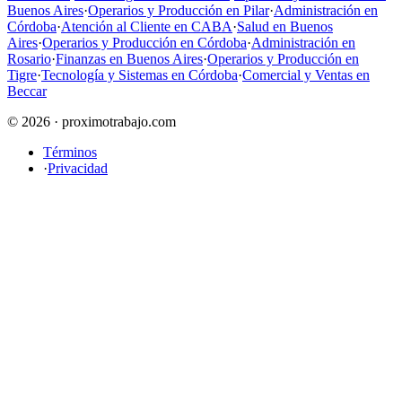
Buenos Aires
·
Operarios y Producción en Pilar
·
Administración en
Córdoba
·
Atención al Cliente en CABA
·
Salud en Buenos
Aires
·
Operarios y Producción en Córdoba
·
Administración en
Rosario
·
Finanzas en Buenos Aires
·
Operarios y Producción en
Tigre
·
Tecnología y Sistemas en Córdoba
·
Comercial y Ventas en
Beccar
© 2026 · proximotrabajo.com
Términos
·
Privacidad