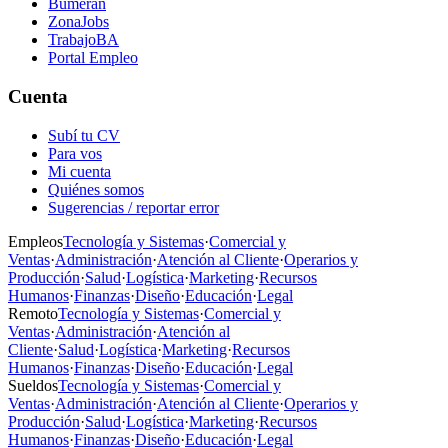
Bumeran
ZonaJobs
TrabajoBA
Portal Empleo
Cuenta
Subí tu CV
Para vos
Mi cuenta
Quiénes somos
Sugerencias / reportar error
Empleos
Tecnología y Sistemas
·
Comercial y
Ventas
·
Administración
·
Atención al Cliente
·
Operarios y
Producción
·
Salud
·
Logística
·
Marketing
·
Recursos
Humanos
·
Finanzas
·
Diseño
·
Educación
·
Legal
Remoto
Tecnología y Sistemas
·
Comercial y
Ventas
·
Administración
·
Atención al
Cliente
·
Salud
·
Logística
·
Marketing
·
Recursos
Humanos
·
Finanzas
·
Diseño
·
Educación
·
Legal
Sueldos
Tecnología y Sistemas
·
Comercial y
Ventas
·
Administración
·
Atención al Cliente
·
Operarios y
Producción
·
Salud
·
Logística
·
Marketing
·
Recursos
Humanos
·
Finanzas
·
Diseño
·
Educación
·
Legal