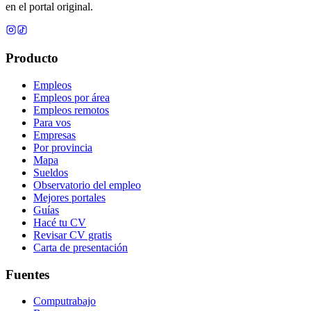
en el portal original.
Producto
Empleos
Empleos por área
Empleos remotos
Para vos
Empresas
Por provincia
Mapa
Sueldos
Observatorio del empleo
Mejores portales
Guías
Hacé tu CV
Revisar CV gratis
Carta de presentación
Fuentes
Computrabajo