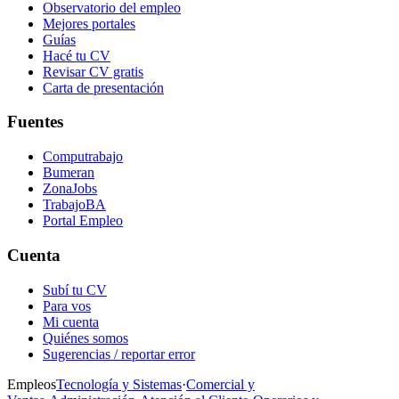
Observatorio del empleo
Mejores portales
Guías
Hacé tu CV
Revisar CV gratis
Carta de presentación
Fuentes
Computrabajo
Bumeran
ZonaJobs
TrabajoBA
Portal Empleo
Cuenta
Subí tu CV
Para vos
Mi cuenta
Quiénes somos
Sugerencias / reportar error
Empleos
Tecnología y Sistemas
·
Comercial y