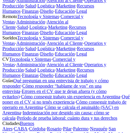
Ventas
·
Administración
·
Atención al Cliente
·
Operarios y
Producción
·
Salud
·
Logística
·
Marketing
·
Recursos
Humanos
·
Finanzas
·
Diseño
·
Educación
·
Legal
Remoto
Tecnología y Sistemas
·
Comercial y
Ventas
·
Administración
·
Atención al
Cliente
·
Salud
·
Logística
·
Marketing
·
Recursos
Humanos
·
Finanzas
·
Diseño
·
Educación
·
Legal
Sueldos
Tecnología y Sistemas
·
Comercial y
Ventas
·
Administración
·
Atención al Cliente
·
Operarios y
Producción
·
Salud
·
Logística
·
Marketing
·
Recursos
Humanos
·
Finanzas
·
Diseño
·
Educación
·
Legal
CV
Tecnología y Sistemas
·
Comercial y
Ventas
·
Administración
·
Atención al Cliente
·
Operarios y
Producción
·
Salud
·
Logística
·
Marketing
·
Recursos
Humanos
·
Finanzas
·
Diseño
·
Educación
·
Legal
Guías
Qué preguntan en una entrevista de trabajo y cómo
responder
·
Cómo responder “hablame de vos” en una
entrevista
·
Errores en el CV que te dejan afuera (y cómo
evitarlos)
·
Cómo conseguir trabajo sin experiencia en Argentina
·
Qué
poner en el CV si no tenés experiencia
·
Cómo conseguir trabajo de
operario en Argentina
·
Cómo se calcula el aguinaldo (SAC) en
Argentina
·
Indemnización por despido sin causa: cómo se
calcula
·
Período de prueba laboral: cuánto dura y tus derechos
Ciudades
Buenos
Aires
·
CABA
·
Córdoba
·
Rosario
·
Pilar
·
Palermo
·
Neuquén
·
San