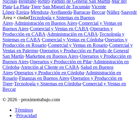
Nicolás
·
Belgrano
·
Retiro
·
Partido de General San Martín
·
Mar del
Plata
·
La Plata
·
Tigre
·
San Miguel de Tucumán
·
Vicente
López
·
Ezeiza
·
Mendoza
·
Avellaneda
·
Barracas
·
Beccar
·
Núñez
·
Saavedr
Área × ciudad
Tecnología y Sistemas en Buenos
Aires
·
Administración en Buenos Aires
·
Comercial y Ventas en
Buenos Aires
·
Comercial y Ventas en CABA
·
Operarios y
Producción en CABA
·
Administración en CABA
·
Tecnología y
Sistemas en CABA
·
Comercial y Ventas en Córdoba
·
Operarios y
Producción en Rosario
·
Comercial y Ventas en Rosario
·
Comercial y
Ventas en Palermo
·
Operarios y Producción en Partido de General
San Martín
·
Marketing en Buenos Aires
·
Operarios y Producción en
Buenos Aires
·
Operarios y Producción en Pilar
·
Administración en
Córdoba
·
Atención al Cliente en CABA
·
Salud en Buenos
Aires
·
Operarios y Producción en Córdoba
·
Administración en
Rosario
·
Finanzas en Buenos Aires
·
Operarios y Producción en
Tigre
·
Tecnología y Sistemas en Córdoba
·
Comercial y Ventas en
Beccar
© 2026 · proximotrabajo.com
Términos
·
Privacidad