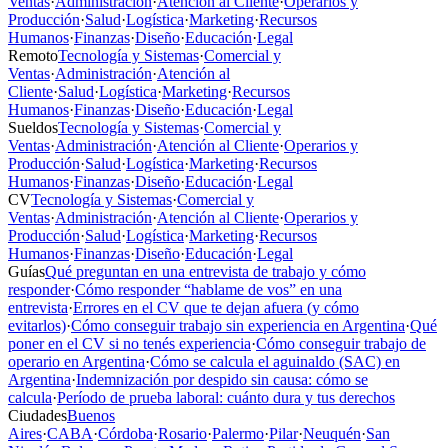
Ventas
·
Administración
·
Atención al Cliente
·
Operarios y
Producción
·
Salud
·
Logística
·
Marketing
·
Recursos
Humanos
·
Finanzas
·
Diseño
·
Educación
·
Legal
Remoto
Tecnología y Sistemas
·
Comercial y
Ventas
·
Administración
·
Atención al
Cliente
·
Salud
·
Logística
·
Marketing
·
Recursos
Humanos
·
Finanzas
·
Diseño
·
Educación
·
Legal
Sueldos
Tecnología y Sistemas
·
Comercial y
Ventas
·
Administración
·
Atención al Cliente
·
Operarios y
Producción
·
Salud
·
Logística
·
Marketing
·
Recursos
Humanos
·
Finanzas
·
Diseño
·
Educación
·
Legal
CV
Tecnología y Sistemas
·
Comercial y
Ventas
·
Administración
·
Atención al Cliente
·
Operarios y
Producción
·
Salud
·
Logística
·
Marketing
·
Recursos
Humanos
·
Finanzas
·
Diseño
·
Educación
·
Legal
Guías
Qué preguntan en una entrevista de trabajo y cómo
responder
·
Cómo responder “hablame de vos” en una
entrevista
·
Errores en el CV que te dejan afuera (y cómo
evitarlos)
·
Cómo conseguir trabajo sin experiencia en Argentina
·
Qué
poner en el CV si no tenés experiencia
·
Cómo conseguir trabajo de
operario en Argentina
·
Cómo se calcula el aguinaldo (SAC) en
Argentina
·
Indemnización por despido sin causa: cómo se
calcula
·
Período de prueba laboral: cuánto dura y tus derechos
Ciudades
Buenos
Aires
·
CABA
·
Córdoba
·
Rosario
·
Palermo
·
Pilar
·
Neuquén
·
San