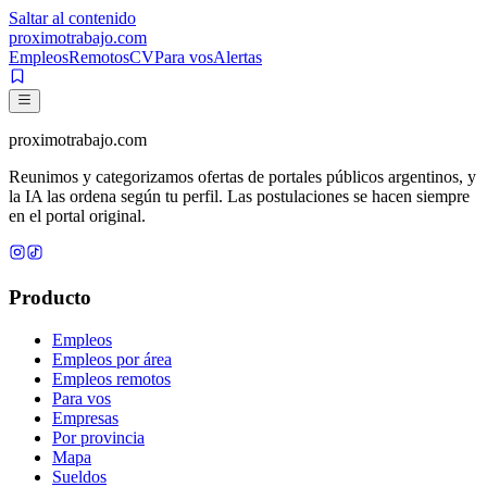
Saltar al contenido
proximotrabajo
.com
Empleos
Remotos
CV
Para vos
Alertas
proximotrabajo
.com
Reunimos y categorizamos ofertas de portales públicos argentinos, y
la IA las ordena según tu perfil. Las postulaciones se hacen siempre
en el portal original.
Producto
Empleos
Empleos por área
Empleos remotos
Para vos
Empresas
Por provincia
Mapa
Sueldos