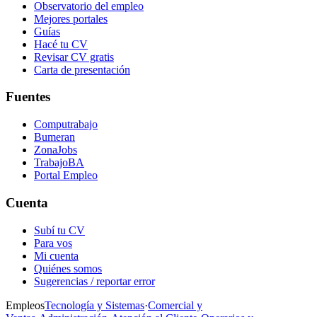
Observatorio del empleo
Mejores portales
Guías
Hacé tu CV
Revisar CV gratis
Carta de presentación
Fuentes
Computrabajo
Bumeran
ZonaJobs
TrabajoBA
Portal Empleo
Cuenta
Subí tu CV
Para vos
Mi cuenta
Quiénes somos
Sugerencias / reportar error
Empleos
Tecnología y Sistemas
·
Comercial y