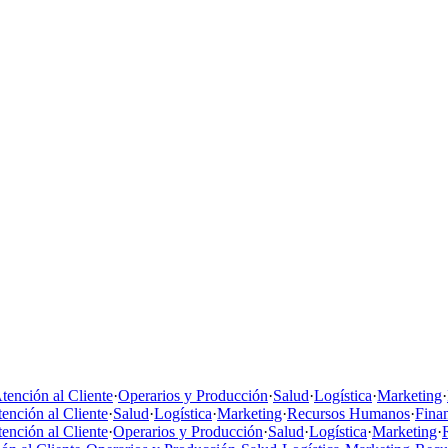
tención al Cliente
·
Operarios y Producción
·
Salud
·
Logística
·
Marketing
·
ención al Cliente
·
Salud
·
Logística
·
Marketing
·
Recursos Humanos
·
Fina
ención al Cliente
·
Operarios y Producción
·
Salud
·
Logística
·
Marketing
·