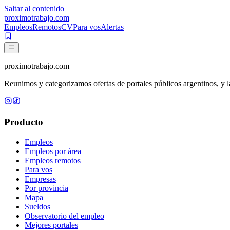
Saltar al contenido
proximotrabajo
.com
Empleos
Remotos
CV
Para vos
Alertas
proximotrabajo
.com
Reunimos y categorizamos ofertas de portales públicos argentinos, y la
Producto
Empleos
Empleos por área
Empleos remotos
Para vos
Empresas
Por provincia
Mapa
Sueldos
Observatorio del empleo
Mejores portales