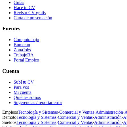
Guías
Hacé tu CV
Revisar CV gratis
Carta de presentación
Fuentes
Computrabajo
Bumeran
ZonaJobs
TrabajoBA
Portal Empleo
Cuenta
Subí tu CV
Para vos
Mi cuenta
Quiénes somos
Sugerencias / reportar error
Empleos
Tecnología y Sistemas
·
Comercial y Ventas
·
Administración
·
A
Remoto
Tecnología y Sistemas
·
Comercial y Ventas
·
Administración
·
At
Sueldos
Tecnología y Sistemas
·
Comercial y Ventas
·
Administración
·
At