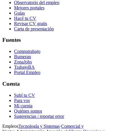
Observatorio del empleo
Mejores portales
Guías
Hacé tu CV
Revisar CV gratis
Carta de presentación
Fuentes
Computrabajo
Bumeran
ZonaJobs
TrabajoBA
Portal Empleo
Cuenta
Subí tu CV
Para vos
Mi cuenta
Quiénes somos
Sugerencias / reportar error
Empleos
Tecnología y Sistemas
·
Comercial y