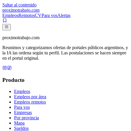
Saltar al contenido
proximotrabajo
.com
Empleos
Remotos
CV
Para vos
Alertas
proximotrabajo
.com
Reunimos y categorizamos ofertas de portales públicos argentinos, y
la IA las ordena según tu perfil. Las postulaciones se hacen siempre
en el portal original.
Producto
Empleos
Empleos por área
Empleos remotos
Para vos
Empresas
Por provincia
Mapa
Sueldos