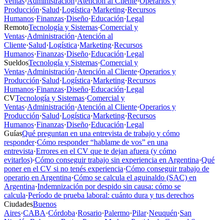
Ventas
·
Administración
·
Atención al Cliente
·
Operarios y
Producción
·
Salud
·
Logística
·
Marketing
·
Recursos
Humanos
·
Finanzas
·
Diseño
·
Educación
·
Legal
Remoto
Tecnología y Sistemas
·
Comercial y
Ventas
·
Administración
·
Atención al
Cliente
·
Salud
·
Logística
·
Marketing
·
Recursos
Humanos
·
Finanzas
·
Diseño
·
Educación
·
Legal
Sueldos
Tecnología y Sistemas
·
Comercial y
Ventas
·
Administración
·
Atención al Cliente
·
Operarios y
Producción
·
Salud
·
Logística
·
Marketing
·
Recursos
Humanos
·
Finanzas
·
Diseño
·
Educación
·
Legal
CV
Tecnología y Sistemas
·
Comercial y
Ventas
·
Administración
·
Atención al Cliente
·
Operarios y
Producción
·
Salud
·
Logística
·
Marketing
·
Recursos
Humanos
·
Finanzas
·
Diseño
·
Educación
·
Legal
Guías
Qué preguntan en una entrevista de trabajo y cómo
responder
·
Cómo responder “hablame de vos” en una
entrevista
·
Errores en el CV que te dejan afuera (y cómo
evitarlos)
·
Cómo conseguir trabajo sin experiencia en Argentina
·
Qué
poner en el CV si no tenés experiencia
·
Cómo conseguir trabajo de
operario en Argentina
·
Cómo se calcula el aguinaldo (SAC) en
Argentina
·
Indemnización por despido sin causa: cómo se
calcula
·
Período de prueba laboral: cuánto dura y tus derechos
Ciudades
Buenos
Aires
·
CABA
·
Córdoba
·
Rosario
·
Palermo
·
Pilar
·
Neuquén
·
San