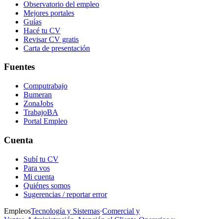
Observatorio del empleo
Mejores portales
Guías
Hacé tu CV
Revisar CV gratis
Carta de presentación
Fuentes
Computrabajo
Bumeran
ZonaJobs
TrabajoBA
Portal Empleo
Cuenta
Subí tu CV
Para vos
Mi cuenta
Quiénes somos
Sugerencias / reportar error
Empleos
Tecnología y Sistemas
·
Comercial y