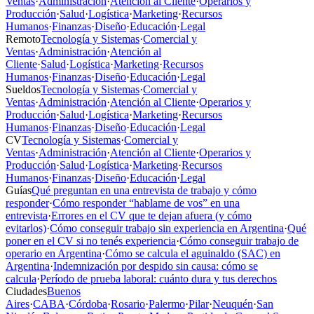
Ventas
·
Administración
·
Atención al Cliente
·
Operarios y
Producción
·
Salud
·
Logística
·
Marketing
·
Recursos
Humanos
·
Finanzas
·
Diseño
·
Educación
·
Legal
Remoto
Tecnología y Sistemas
·
Comercial y
Ventas
·
Administración
·
Atención al
Cliente
·
Salud
·
Logística
·
Marketing
·
Recursos
Humanos
·
Finanzas
·
Diseño
·
Educación
·
Legal
Sueldos
Tecnología y Sistemas
·
Comercial y
Ventas
·
Administración
·
Atención al Cliente
·
Operarios y
Producción
·
Salud
·
Logística
·
Marketing
·
Recursos
Humanos
·
Finanzas
·
Diseño
·
Educación
·
Legal
CV
Tecnología y Sistemas
·
Comercial y
Ventas
·
Administración
·
Atención al Cliente
·
Operarios y
Producción
·
Salud
·
Logística
·
Marketing
·
Recursos
Humanos
·
Finanzas
·
Diseño
·
Educación
·
Legal
Guías
Qué preguntan en una entrevista de trabajo y cómo
responder
·
Cómo responder “hablame de vos” en una
entrevista
·
Errores en el CV que te dejan afuera (y cómo
evitarlos)
·
Cómo conseguir trabajo sin experiencia en Argentina
·
Qué
poner en el CV si no tenés experiencia
·
Cómo conseguir trabajo de
operario en Argentina
·
Cómo se calcula el aguinaldo (SAC) en
Argentina
·
Indemnización por despido sin causa: cómo se
calcula
·
Período de prueba laboral: cuánto dura y tus derechos
Ciudades
Buenos
Aires
·
CABA
·
Córdoba
·
Rosario
·
Palermo
·
Pilar
·
Neuquén
·
San