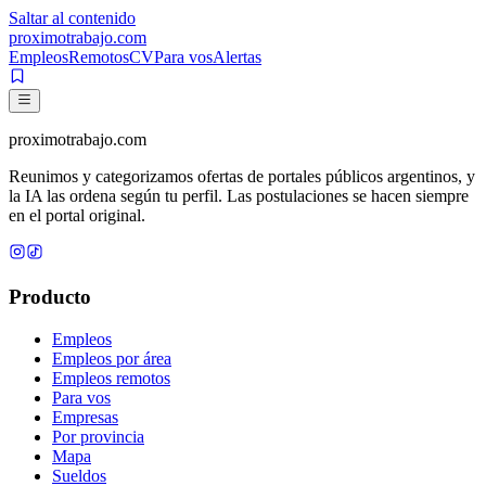
Saltar al contenido
proximotrabajo
.com
Empleos
Remotos
CV
Para vos
Alertas
proximotrabajo
.com
Reunimos y categorizamos ofertas de portales públicos argentinos, y
la IA las ordena según tu perfil. Las postulaciones se hacen siempre
en el portal original.
Producto
Empleos
Empleos por área
Empleos remotos
Para vos
Empresas
Por provincia
Mapa
Sueldos