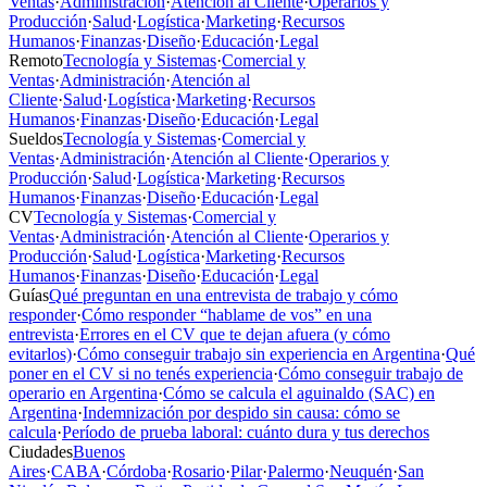
Ventas
·
Administración
·
Atención al Cliente
·
Operarios y
Producción
·
Salud
·
Logística
·
Marketing
·
Recursos
Humanos
·
Finanzas
·
Diseño
·
Educación
·
Legal
Remoto
Tecnología y Sistemas
·
Comercial y
Ventas
·
Administración
·
Atención al
Cliente
·
Salud
·
Logística
·
Marketing
·
Recursos
Humanos
·
Finanzas
·
Diseño
·
Educación
·
Legal
Sueldos
Tecnología y Sistemas
·
Comercial y
Ventas
·
Administración
·
Atención al Cliente
·
Operarios y
Producción
·
Salud
·
Logística
·
Marketing
·
Recursos
Humanos
·
Finanzas
·
Diseño
·
Educación
·
Legal
CV
Tecnología y Sistemas
·
Comercial y
Ventas
·
Administración
·
Atención al Cliente
·
Operarios y
Producción
·
Salud
·
Logística
·
Marketing
·
Recursos
Humanos
·
Finanzas
·
Diseño
·
Educación
·
Legal
Guías
Qué preguntan en una entrevista de trabajo y cómo
responder
·
Cómo responder “hablame de vos” en una
entrevista
·
Errores en el CV que te dejan afuera (y cómo
evitarlos)
·
Cómo conseguir trabajo sin experiencia en Argentina
·
Qué
poner en el CV si no tenés experiencia
·
Cómo conseguir trabajo de
operario en Argentina
·
Cómo se calcula el aguinaldo (SAC) en
Argentina
·
Indemnización por despido sin causa: cómo se
calcula
·
Período de prueba laboral: cuánto dura y tus derechos
Ciudades
Buenos
Aires
·
CABA
·
Córdoba
·
Rosario
·
Pilar
·
Palermo
·
Neuquén
·
San