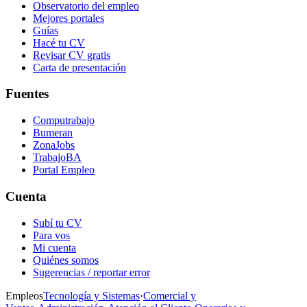
Observatorio del empleo
Mejores portales
Guías
Hacé tu CV
Revisar CV gratis
Carta de presentación
Fuentes
Computrabajo
Bumeran
ZonaJobs
TrabajoBA
Portal Empleo
Cuenta
Subí tu CV
Para vos
Mi cuenta
Quiénes somos
Sugerencias / reportar error
Empleos
Tecnología y Sistemas
·
Comercial y