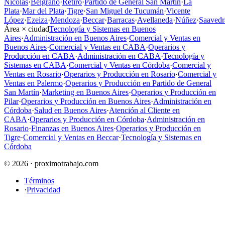
Nicolás
·
Belgrano
·
Retiro
·
Partido de General San Martín
·
La
Plata
·
Mar del Plata
·
Tigre
·
San Miguel de Tucumán
·
Vicente
López
·
Ezeiza
·
Mendoza
·
Beccar
·
Barracas
·
Avellaneda
·
Núñez
·
Saavedr
Área × ciudad
Tecnología y Sistemas en Buenos
Aires
·
Administración en Buenos Aires
·
Comercial y Ventas en
Buenos Aires
·
Comercial y Ventas en CABA
·
Operarios y
Producción en CABA
·
Administración en CABA
·
Tecnología y
Sistemas en CABA
·
Comercial y Ventas en Córdoba
·
Comercial y
Ventas en Rosario
·
Operarios y Producción en Rosario
·
Comercial y
Ventas en Palermo
·
Operarios y Producción en Partido de General
San Martín
·
Marketing en Buenos Aires
·
Operarios y Producción en
Pilar
·
Operarios y Producción en Buenos Aires
·
Administración en
Córdoba
·
Salud en Buenos Aires
·
Atención al Cliente en
CABA
·
Operarios y Producción en Córdoba
·
Administración en
Rosario
·
Finanzas en Buenos Aires
·
Operarios y Producción en
Tigre
·
Comercial y Ventas en Beccar
·
Tecnología y Sistemas en
Córdoba
© 2026 · proximotrabajo.com
Términos
·
Privacidad