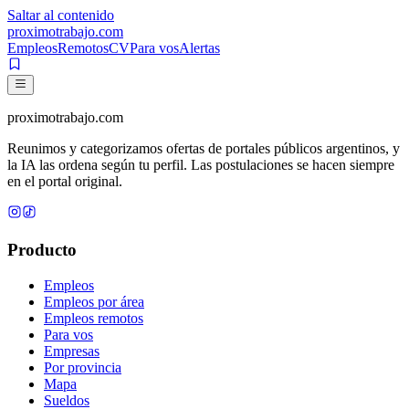
Saltar al contenido
proximotrabajo
.com
Empleos
Remotos
CV
Para vos
Alertas
proximotrabajo
.com
Reunimos y categorizamos ofertas de portales públicos argentinos, y
la IA las ordena según tu perfil. Las postulaciones se hacen siempre
en el portal original.
Producto
Empleos
Empleos por área
Empleos remotos
Para vos
Empresas
Por provincia
Mapa
Sueldos