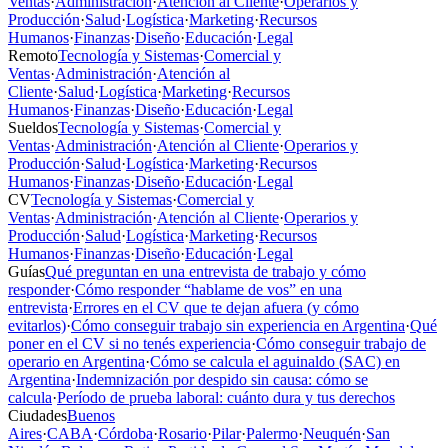
Ventas
·
Administración
·
Atención al Cliente
·
Operarios y
Producción
·
Salud
·
Logística
·
Marketing
·
Recursos
Humanos
·
Finanzas
·
Diseño
·
Educación
·
Legal
Remoto
Tecnología y Sistemas
·
Comercial y
Ventas
·
Administración
·
Atención al
Cliente
·
Salud
·
Logística
·
Marketing
·
Recursos
Humanos
·
Finanzas
·
Diseño
·
Educación
·
Legal
Sueldos
Tecnología y Sistemas
·
Comercial y
Ventas
·
Administración
·
Atención al Cliente
·
Operarios y
Producción
·
Salud
·
Logística
·
Marketing
·
Recursos
Humanos
·
Finanzas
·
Diseño
·
Educación
·
Legal
CV
Tecnología y Sistemas
·
Comercial y
Ventas
·
Administración
·
Atención al Cliente
·
Operarios y
Producción
·
Salud
·
Logística
·
Marketing
·
Recursos
Humanos
·
Finanzas
·
Diseño
·
Educación
·
Legal
Guías
Qué preguntan en una entrevista de trabajo y cómo
responder
·
Cómo responder “hablame de vos” en una
entrevista
·
Errores en el CV que te dejan afuera (y cómo
evitarlos)
·
Cómo conseguir trabajo sin experiencia en Argentina
·
Qué
poner en el CV si no tenés experiencia
·
Cómo conseguir trabajo de
operario en Argentina
·
Cómo se calcula el aguinaldo (SAC) en
Argentina
·
Indemnización por despido sin causa: cómo se
calcula
·
Período de prueba laboral: cuánto dura y tus derechos
Ciudades
Buenos
Aires
·
CABA
·
Córdoba
·
Rosario
·
Pilar
·
Palermo
·
Neuquén
·
San