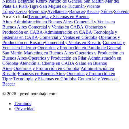
Nicolás
·
Belgrano
·
Retiro
·
Partido de General San Martín
·
Mar del
Plata
·
La Plata
·
Tigre
·
San Miguel de Tucumán
·
Vicente
López
·
Ezeiza
·
Mendoza
·
Avellaneda
·
Barracas
·
Beccar
·
Núñez
·
Saavedr
Área × ciudad
Tecnología y Sistemas en Buenos
Aires
·
Administración en Buenos Aires
·
Comercial y Ventas en
Buenos Aires
·
Comercial y Ventas en CABA
·
Operarios y
Producción en CABA
·
Administración en CABA
·
Tecnología y
Sistemas en CABA
·
Comercial y Ventas en Córdoba
·
Operarios y
Producción en Rosario
·
Comercial y Ventas en Rosario
·
Comercial y
Ventas en Palermo
·
Operarios y Producción en Partido de General
San Martín
·
Marketing en Buenos Aires
·
Operarios y Producción en
Buenos Aires
·
Operarios y Producción en Pilar
·
Administración en
Córdoba
·
Atención al Cliente en CABA
·
Salud en Buenos
Aires
·
Operarios y Producción en Córdoba
·
Administración en
Rosario
·
Finanzas en Buenos Aires
·
Operarios y Producción en
Tigre
·
Tecnología y Sistemas en Córdoba
·
Comercial y Ventas en
Beccar
© 2026 · proximotrabajo.com
Términos
·
Privacidad