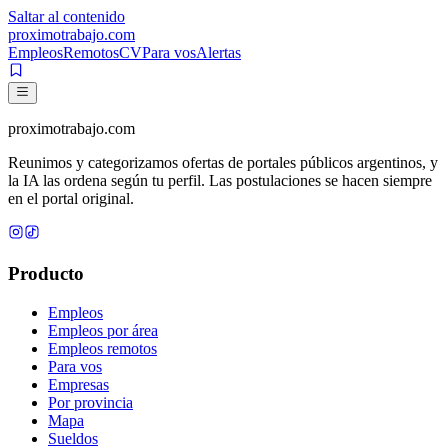
Saltar al contenido
proximotrabajo
.com
Empleos
Remotos
CV
Para vos
Alertas
proximotrabajo
.com
Reunimos y categorizamos ofertas de portales públicos argentinos, y
la IA las ordena según tu perfil. Las postulaciones se hacen siempre
en el portal original.
Producto
Empleos
Empleos por área
Empleos remotos
Para vos
Empresas
Por provincia
Mapa
Sueldos