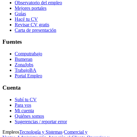
Observatorio del empleo
Mejores portales
Guías
Hacé tu CV
Revisar CV gratis
Carta de presentación
Fuentes
Computrabajo
Bumeran
ZonaJobs
TrabajoBA
Portal Empleo
Cuenta
Subí tu CV
Para vos
Mi cuenta
Quiénes somos
Sugerencias / reportar error
Empleos
Tecnología y Sistemas
·
Comercial y