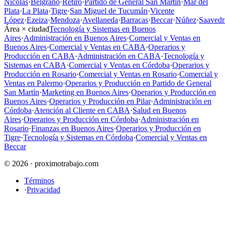
Nicolás
·
Belgrano
·
Retiro
·
Partido de General San Martín
·
Mar del
Plata
·
La Plata
·
Tigre
·
San Miguel de Tucumán
·
Vicente
López
·
Ezeiza
·
Mendoza
·
Avellaneda
·
Barracas
·
Beccar
·
Núñez
·
Saavedr
Área × ciudad
Tecnología y Sistemas en Buenos
Aires
·
Administración en Buenos Aires
·
Comercial y Ventas en
Buenos Aires
·
Comercial y Ventas en CABA
·
Operarios y
Producción en CABA
·
Administración en CABA
·
Tecnología y
Sistemas en CABA
·
Comercial y Ventas en Córdoba
·
Operarios y
Producción en Rosario
·
Comercial y Ventas en Rosario
·
Comercial y
Ventas en Palermo
·
Operarios y Producción en Partido de General
San Martín
·
Marketing en Buenos Aires
·
Operarios y Producción en
Buenos Aires
·
Operarios y Producción en Pilar
·
Administración en
Córdoba
·
Atención al Cliente en CABA
·
Salud en Buenos
Aires
·
Operarios y Producción en Córdoba
·
Administración en
Rosario
·
Finanzas en Buenos Aires
·
Operarios y Producción en
Tigre
·
Tecnología y Sistemas en Córdoba
·
Comercial y Ventas en
Beccar
© 2026 · proximotrabajo.com
Términos
·
Privacidad