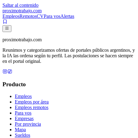
Saltar al contenido
proximotrabajo
.com
Empleos
Remotos
CV
Para vos
Alertas
proximotrabajo
.com
Reunimos y categorizamos ofertas de portales públicos argentinos, y
la IA las ordena según tu perfil. Las postulaciones se hacen siempre
en el portal original.
Producto
Empleos
Empleos por área
Empleos remotos
Para vos
Empresas
Por provincia
Mapa
Sueldos