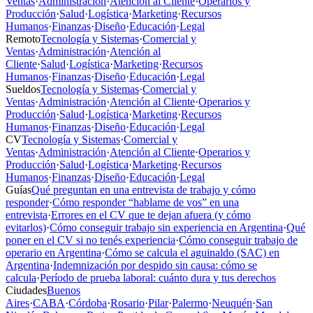
Ventas
·
Administración
·
Atención al Cliente
·
Operarios y
Producción
·
Salud
·
Logística
·
Marketing
·
Recursos
Humanos
·
Finanzas
·
Diseño
·
Educación
·
Legal
Remoto
Tecnología y Sistemas
·
Comercial y
Ventas
·
Administración
·
Atención al
Cliente
·
Salud
·
Logística
·
Marketing
·
Recursos
Humanos
·
Finanzas
·
Diseño
·
Educación
·
Legal
Sueldos
Tecnología y Sistemas
·
Comercial y
Ventas
·
Administración
·
Atención al Cliente
·
Operarios y
Producción
·
Salud
·
Logística
·
Marketing
·
Recursos
Humanos
·
Finanzas
·
Diseño
·
Educación
·
Legal
CV
Tecnología y Sistemas
·
Comercial y
Ventas
·
Administración
·
Atención al Cliente
·
Operarios y
Producción
·
Salud
·
Logística
·
Marketing
·
Recursos
Humanos
·
Finanzas
·
Diseño
·
Educación
·
Legal
Guías
Qué preguntan en una entrevista de trabajo y cómo
responder
·
Cómo responder “hablame de vos” en una
entrevista
·
Errores en el CV que te dejan afuera (y cómo
evitarlos)
·
Cómo conseguir trabajo sin experiencia en Argentina
·
Qué
poner en el CV si no tenés experiencia
·
Cómo conseguir trabajo de
operario en Argentina
·
Cómo se calcula el aguinaldo (SAC) en
Argentina
·
Indemnización por despido sin causa: cómo se
calcula
·
Período de prueba laboral: cuánto dura y tus derechos
Ciudades
Buenos
Aires
·
CABA
·
Córdoba
·
Rosario
·
Pilar
·
Palermo
·
Neuquén
·
San