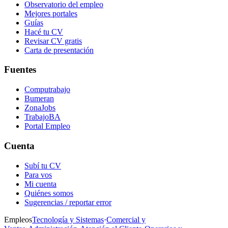
Observatorio del empleo
Mejores portales
Guías
Hacé tu CV
Revisar CV gratis
Carta de presentación
Fuentes
Computrabajo
Bumeran
ZonaJobs
TrabajoBA
Portal Empleo
Cuenta
Subí tu CV
Para vos
Mi cuenta
Quiénes somos
Sugerencias / reportar error
Empleos
Tecnología y Sistemas
·
Comercial y