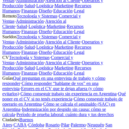
Ventas
·
Administración
·
Atención al Cliente
·
Operarios y
Producción
·
Salud
·
Logística
·
Marketing
·
Recursos
Humanos
·
Finanzas
·
Diseño
·
Educación
·
Legal
Remoto
Tecnología y Sistemas
·
Comercial y
Ventas
·
Administración
·
Atención al
Cliente
·
Salud
·
Logística
·
Marketing
·
Recursos
Humanos
·
Finanzas
·
Diseño
·
Educación
·
Legal
Sueldos
Tecnología y Sistemas
·
Comercial y
Ventas
·
Administración
·
Atención al Cliente
·
Operarios y
Producción
·
Salud
·
Logística
·
Marketing
·
Recursos
Humanos
·
Finanzas
·
Diseño
·
Educación
·
Legal
CV
Tecnología y Sistemas
·
Comercial y
Ventas
·
Administración
·
Atención al Cliente
·
Operarios y
Producción
·
Salud
·
Logística
·
Marketing
·
Recursos
Humanos
·
Finanzas
·
Diseño
·
Educación
·
Legal
Guías
Qué preguntan en una entrevista de trabajo y cómo
responder
·
Cómo responder “hablame de vos” en una
entrevista
·
Errores en el CV que te dejan afuera (y cómo
evitarlos)
·
Cómo conseguir trabajo sin experiencia en Argentina
·
Qué
poner en el CV si no tenés experiencia
·
Cómo conseguir trabajo de
operario en Argentina
·
Cómo se calcula el aguinaldo (SAC) en
Argentina
·
Indemnización por despido sin causa: cómo se
calcula
·
Período de prueba laboral: cuánto dura y tus derechos
Ciudades
Buenos
Aires
·
CABA
·
Córdoba
·
Rosario
·
Pilar
·
Palermo
·
Neuquén
·
San