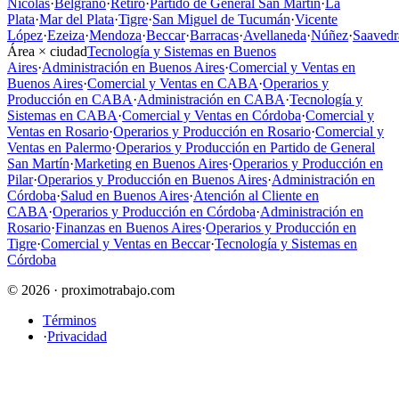
Nicolás
·
Belgrano
·
Retiro
·
Partido de General San Martín
·
La
Plata
·
Mar del Plata
·
Tigre
·
San Miguel de Tucumán
·
Vicente
López
·
Ezeiza
·
Mendoza
·
Beccar
·
Barracas
·
Avellaneda
·
Núñez
·
Saavedr
Área × ciudad
Tecnología y Sistemas en Buenos
Aires
·
Administración en Buenos Aires
·
Comercial y Ventas en
Buenos Aires
·
Comercial y Ventas en CABA
·
Operarios y
Producción en CABA
·
Administración en CABA
·
Tecnología y
Sistemas en CABA
·
Comercial y Ventas en Córdoba
·
Comercial y
Ventas en Rosario
·
Operarios y Producción en Rosario
·
Comercial y
Ventas en Palermo
·
Operarios y Producción en Partido de General
San Martín
·
Marketing en Buenos Aires
·
Operarios y Producción en
Pilar
·
Operarios y Producción en Buenos Aires
·
Administración en
Córdoba
·
Salud en Buenos Aires
·
Atención al Cliente en
CABA
·
Operarios y Producción en Córdoba
·
Administración en
Rosario
·
Finanzas en Buenos Aires
·
Operarios y Producción en
Tigre
·
Comercial y Ventas en Beccar
·
Tecnología y Sistemas en
Córdoba
© 2026 · proximotrabajo.com
Términos
·
Privacidad