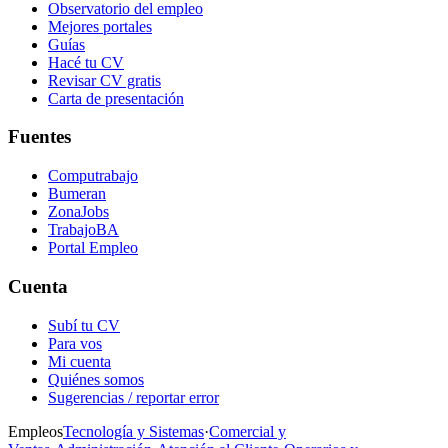
Observatorio del empleo
Mejores portales
Guías
Hacé tu CV
Revisar CV gratis
Carta de presentación
Fuentes
Computrabajo
Bumeran
ZonaJobs
TrabajoBA
Portal Empleo
Cuenta
Subí tu CV
Para vos
Mi cuenta
Quiénes somos
Sugerencias / reportar error
Empleos
Tecnología y Sistemas
·
Comercial y