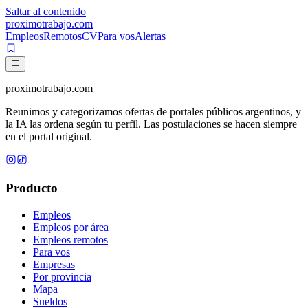
Saltar al contenido
proximotrabajo
.com
Empleos
Remotos
CV
Para vos
Alertas
proximotrabajo
.com
Reunimos y categorizamos ofertas de portales públicos argentinos, y
la IA las ordena según tu perfil. Las postulaciones se hacen siempre
en el portal original.
Producto
Empleos
Empleos por área
Empleos remotos
Para vos
Empresas
Por provincia
Mapa
Sueldos