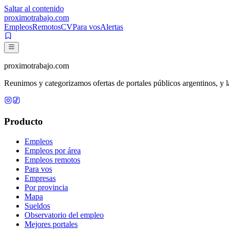
Saltar al contenido
proximotrabajo
.com
Empleos
Remotos
CV
Para vos
Alertas
proximotrabajo
.com
Reunimos y categorizamos ofertas de portales públicos argentinos, y la
Producto
Empleos
Empleos por área
Empleos remotos
Para vos
Empresas
Por provincia
Mapa
Sueldos
Observatorio del empleo
Mejores portales