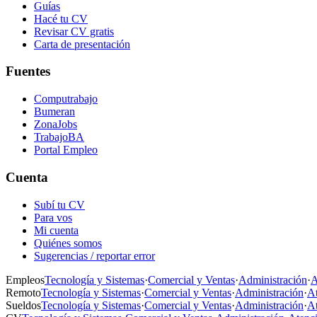
Guías
Hacé tu CV
Revisar CV gratis
Carta de presentación
Fuentes
Computrabajo
Bumeran
ZonaJobs
TrabajoBA
Portal Empleo
Cuenta
Subí tu CV
Para vos
Mi cuenta
Quiénes somos
Sugerencias / reportar error
Empleos
Tecnología y Sistemas
·
Comercial y Ventas
·
Administración
·
A
Remoto
Tecnología y Sistemas
·
Comercial y Ventas
·
Administración
·
At
Sueldos
Tecnología y Sistemas
·
Comercial y Ventas
·
Administración
·
At