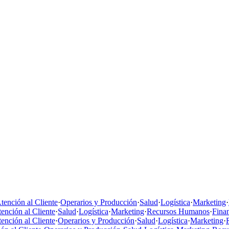
tención al Cliente
·
Operarios y Producción
·
Salud
·
Logística
·
Marketing
·
ención al Cliente
·
Salud
·
Logística
·
Marketing
·
Recursos Humanos
·
Fina
ención al Cliente
·
Operarios y Producción
·
Salud
·
Logística
·
Marketing
·