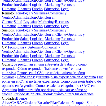
Ventas
·
Administración
·
Atención al Cliente
·
Operarios y
Producción
·
Salud
·
Logística
·
Marketing
·
Recursos
Humanos
·
Finanzas
·
Diseño
·
Educación
·
Legal
Remoto
Tecnología y Sistemas
·
Comercial y
Ventas
·
Administración
·
Atención al
Cliente
·
Salud
·
Logística
·
Marketing
·
Recursos
Humanos
·
Finanzas
·
Diseño
·
Educación
·
Legal
Sueldos
Tecnología y Sistemas
·
Comercial y
Ventas
·
Administración
·
Atención al Cliente
·
Operarios y
Producción
·
Salud
·
Logística
·
Marketing
·
Recursos
Humanos
·
Finanzas
·
Diseño
·
Educación
·
Legal
CV
Tecnología y Sistemas
·
Comercial y
Ventas
·
Administración
·
Atención al Cliente
·
Operarios y
Producción
·
Salud
·
Logística
·
Marketing
·
Recursos
Humanos
·
Finanzas
·
Diseño
·
Educación
·
Legal
Guías
Qué preguntan en una entrevista de trabajo y cómo
responder
·
Cómo responder “hablame de vos” en una
entrevista
·
Errores en el CV que te dejan afuera (y cómo
evitarlos)
·
Cómo conseguir trabajo sin experiencia en Argentina
·
Qué
poner en el CV si no tenés experiencia
·
Cómo conseguir trabajo de
operario en Argentina
·
Cómo se calcula el aguinaldo (SAC) en
Argentina
·
Indemnización por despido sin causa: cómo se
calcula
·
Período de prueba laboral: cuánto dura y tus derechos
Ciudades
Buenos
Aires
·
CABA
·
Córdoba
·
Rosario
·
Pilar
·
Palermo
·
Neuquén
·
San