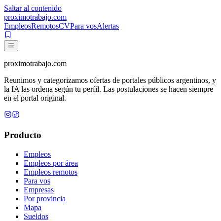
Saltar al contenido
proximotrabajo
.com
Empleos
Remotos
CV
Para vos
Alertas
proximotrabajo
.com
Reunimos y categorizamos ofertas de portales públicos argentinos, y
la IA las ordena según tu perfil. Las postulaciones se hacen siempre
en el portal original.
Producto
Empleos
Empleos por área
Empleos remotos
Para vos
Empresas
Por provincia
Mapa
Sueldos