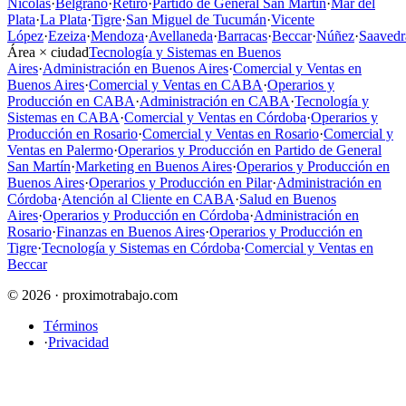
Nicolás
·
Belgrano
·
Retiro
·
Partido de General San Martín
·
Mar del
Plata
·
La Plata
·
Tigre
·
San Miguel de Tucumán
·
Vicente
López
·
Ezeiza
·
Mendoza
·
Avellaneda
·
Barracas
·
Beccar
·
Núñez
·
Saavedr
Área × ciudad
Tecnología y Sistemas en Buenos
Aires
·
Administración en Buenos Aires
·
Comercial y Ventas en
Buenos Aires
·
Comercial y Ventas en CABA
·
Operarios y
Producción en CABA
·
Administración en CABA
·
Tecnología y
Sistemas en CABA
·
Comercial y Ventas en Córdoba
·
Operarios y
Producción en Rosario
·
Comercial y Ventas en Rosario
·
Comercial y
Ventas en Palermo
·
Operarios y Producción en Partido de General
San Martín
·
Marketing en Buenos Aires
·
Operarios y Producción en
Buenos Aires
·
Operarios y Producción en Pilar
·
Administración en
Córdoba
·
Atención al Cliente en CABA
·
Salud en Buenos
Aires
·
Operarios y Producción en Córdoba
·
Administración en
Rosario
·
Finanzas en Buenos Aires
·
Operarios y Producción en
Tigre
·
Tecnología y Sistemas en Córdoba
·
Comercial y Ventas en
Beccar
© 2026 · proximotrabajo.com
Términos
·
Privacidad