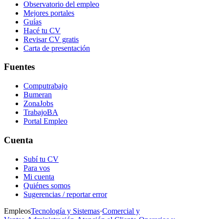
Observatorio del empleo
Mejores portales
Guías
Hacé tu CV
Revisar CV gratis
Carta de presentación
Fuentes
Computrabajo
Bumeran
ZonaJobs
TrabajoBA
Portal Empleo
Cuenta
Subí tu CV
Para vos
Mi cuenta
Quiénes somos
Sugerencias / reportar error
Empleos
Tecnología y Sistemas
·
Comercial y