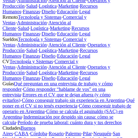
Ventas
·
Administración
·
Atención al Cliente
·
Operarios y
Producción
·
Salud
·
Logística
·
Marketing
·
Recursos
Humanos
·
Finanzas
·
Diseño
·
Educación
·
Legal
Remoto
Tecnología y Sistemas
·
Comercial y
Ventas
·
Administración
·
Atención al
Cliente
·
Salud
·
Logística
·
Marketing
·
Recursos
Humanos
·
Finanzas
·
Diseño
·
Educación
·
Legal
Sueldos
Tecnología y Sistemas
·
Comercial y
Ventas
·
Administración
·
Atención al Cliente
·
Operarios y
Producción
·
Salud
·
Logística
·
Marketing
·
Recursos
Humanos
·
Finanzas
·
Diseño
·
Educación
·
Legal
CV
Tecnología y Sistemas
·
Comercial y
Ventas
·
Administración
·
Atención al Cliente
·
Operarios y
Producción
·
Salud
·
Logística
·
Marketing
·
Recursos
Humanos
·
Finanzas
·
Diseño
·
Educación
·
Legal
Guías
Qué preguntan en una entrevista de trabajo y cómo
responder
·
Cómo responder “hablame de vos” en una
entrevista
·
Errores en el CV que te dejan afuera (y cómo
evitarlos)
·
Cómo conseguir trabajo sin experiencia en Argentina
·
Qué
poner en el CV si no tenés experiencia
·
Cómo conseguir trabajo de
operario en Argentina
·
Cómo se calcula el aguinaldo (SAC) en
Argentina
·
Indemnización por despido sin causa: cómo se
calcula
·
Período de prueba laboral: cuánto dura y tus derechos
Ciudades
Buenos
Aires
·
CABA
·
Córdoba
·
Rosario
·
Palermo
·
Pilar
·
Neuquén
·
San