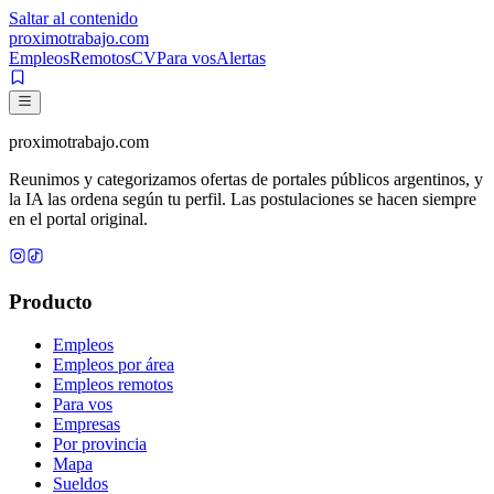
Saltar al contenido
proximotrabajo
.com
Empleos
Remotos
CV
Para vos
Alertas
proximotrabajo
.com
Reunimos y categorizamos ofertas de portales públicos argentinos, y
la IA las ordena según tu perfil. Las postulaciones se hacen siempre
en el portal original.
Producto
Empleos
Empleos por área
Empleos remotos
Para vos
Empresas
Por provincia
Mapa
Sueldos