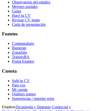
Observatorio del empleo
Mejores portales
Guías
Hacé tu CV
Revisar CV gratis
Carta de presentación
Fuentes
Computrabajo
Bumeran
ZonaJobs
TrabajoBA
Portal Empleo
Cuenta
Subí tu CV
Para vos
Mi cuenta
Quiénes somos
Sugerencias / reportar error
Empleos
Tecnología y Sistemas
·
Comercial y