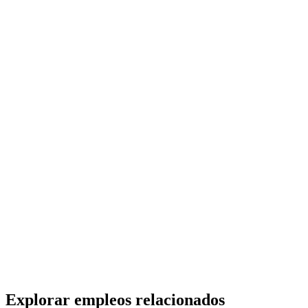
Administrativo de Cobranzas / CABA
ManpowerGroup
· CABA
Presencial
·
hace 1 día
Presencial
Sin sueldo
hace 1 día
Operario químico con manejo de autoelevador San
Justo req211307
ManpowerGroup
· San Justo
Presencial
·
hace 1 día
Presencial
Sin sueldo
hace 1 día
Explorar empleos relacionados