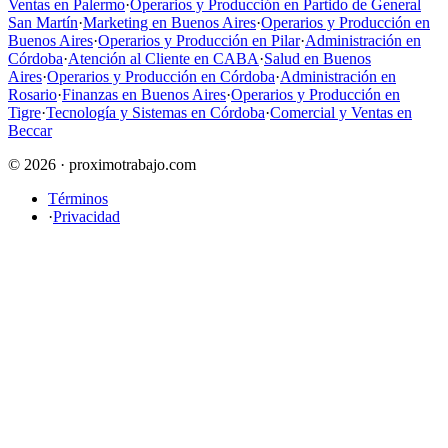
Ventas en Palermo
·
Operarios y Producción en Partido de General
San Martín
·
Marketing en Buenos Aires
·
Operarios y Producción en
Buenos Aires
·
Operarios y Producción en Pilar
·
Administración en
Córdoba
·
Atención al Cliente en CABA
·
Salud en Buenos
Aires
·
Operarios y Producción en Córdoba
·
Administración en
Rosario
·
Finanzas en Buenos Aires
·
Operarios y Producción en
Tigre
·
Tecnología y Sistemas en Córdoba
·
Comercial y Ventas en
Beccar
© 2026 · proximotrabajo.com
Términos
·
Privacidad