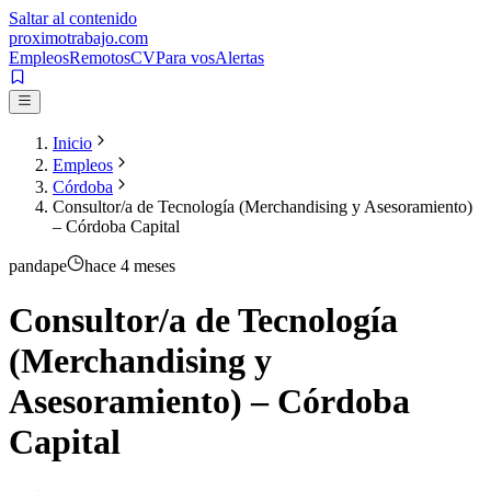
Saltar al contenido
proximotrabajo
.com
Empleos
Remotos
CV
Para vos
Alertas
Inicio
Empleos
Córdoba
Consultor/a de Tecnología (Merchandising y Asesoramiento)
– Córdoba Capital
pandape
hace 4 meses
Consultor/a de Tecnología
(Merchandising y
Asesoramiento) – Córdoba
Capital