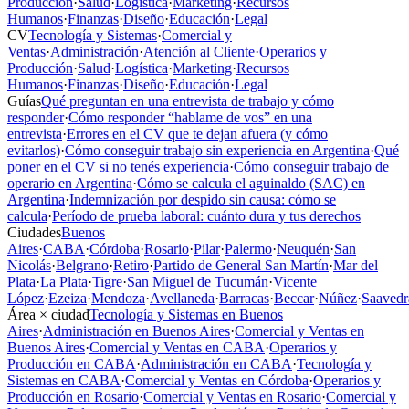
Producción
·
Salud
·
Logística
·
Marketing
·
Recursos
Humanos
·
Finanzas
·
Diseño
·
Educación
·
Legal
CV
Tecnología y Sistemas
·
Comercial y
Ventas
·
Administración
·
Atención al Cliente
·
Operarios y
Producción
·
Salud
·
Logística
·
Marketing
·
Recursos
Humanos
·
Finanzas
·
Diseño
·
Educación
·
Legal
Guías
Qué preguntan en una entrevista de trabajo y cómo
responder
·
Cómo responder “hablame de vos” en una
entrevista
·
Errores en el CV que te dejan afuera (y cómo
evitarlos)
·
Cómo conseguir trabajo sin experiencia en Argentina
·
Qué
poner en el CV si no tenés experiencia
·
Cómo conseguir trabajo de
operario en Argentina
·
Cómo se calcula el aguinaldo (SAC) en
Argentina
·
Indemnización por despido sin causa: cómo se
calcula
·
Período de prueba laboral: cuánto dura y tus derechos
Ciudades
Buenos
Aires
·
CABA
·
Córdoba
·
Rosario
·
Pilar
·
Palermo
·
Neuquén
·
San
Nicolás
·
Belgrano
·
Retiro
·
Partido de General San Martín
·
Mar del
Plata
·
La Plata
·
Tigre
·
San Miguel de Tucumán
·
Vicente
López
·
Ezeiza
·
Mendoza
·
Avellaneda
·
Barracas
·
Beccar
·
Núñez
·
Saavedr
Área × ciudad
Tecnología y Sistemas en Buenos
Aires
·
Administración en Buenos Aires
·
Comercial y Ventas en
Buenos Aires
·
Comercial y Ventas en CABA
·
Operarios y
Producción en CABA
·
Administración en CABA
·
Tecnología y
Sistemas en CABA
·
Comercial y Ventas en Córdoba
·
Operarios y
Producción en Rosario
·
Comercial y Ventas en Rosario
·
Comercial y