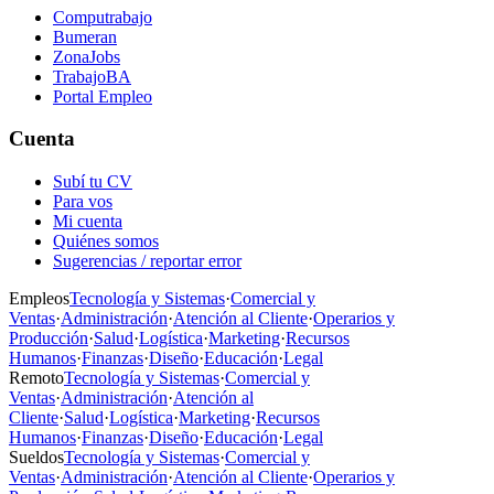
Computrabajo
Bumeran
ZonaJobs
TrabajoBA
Portal Empleo
Cuenta
Subí tu CV
Para vos
Mi cuenta
Quiénes somos
Sugerencias / reportar error
Empleos
Tecnología y Sistemas
·
Comercial y
Ventas
·
Administración
·
Atención al Cliente
·
Operarios y
Producción
·
Salud
·
Logística
·
Marketing
·
Recursos
Humanos
·
Finanzas
·
Diseño
·
Educación
·
Legal
Remoto
Tecnología y Sistemas
·
Comercial y
Ventas
·
Administración
·
Atención al
Cliente
·
Salud
·
Logística
·
Marketing
·
Recursos
Humanos
·
Finanzas
·
Diseño
·
Educación
·
Legal
Sueldos
Tecnología y Sistemas
·
Comercial y
Ventas
·
Administración
·
Atención al Cliente
·
Operarios y