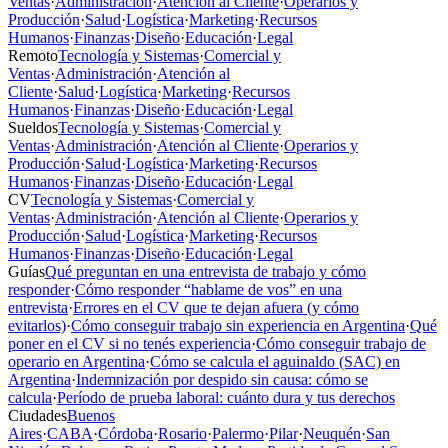
Ventas
·
Administración
·
Atención al Cliente
·
Operarios y
Producción
·
Salud
·
Logística
·
Marketing
·
Recursos
Humanos
·
Finanzas
·
Diseño
·
Educación
·
Legal
Remoto
Tecnología y Sistemas
·
Comercial y
Ventas
·
Administración
·
Atención al
Cliente
·
Salud
·
Logística
·
Marketing
·
Recursos
Humanos
·
Finanzas
·
Diseño
·
Educación
·
Legal
Sueldos
Tecnología y Sistemas
·
Comercial y
Ventas
·
Administración
·
Atención al Cliente
·
Operarios y
Producción
·
Salud
·
Logística
·
Marketing
·
Recursos
Humanos
·
Finanzas
·
Diseño
·
Educación
·
Legal
CV
Tecnología y Sistemas
·
Comercial y
Ventas
·
Administración
·
Atención al Cliente
·
Operarios y
Producción
·
Salud
·
Logística
·
Marketing
·
Recursos
Humanos
·
Finanzas
·
Diseño
·
Educación
·
Legal
Guías
Qué preguntan en una entrevista de trabajo y cómo
responder
·
Cómo responder “hablame de vos” en una
entrevista
·
Errores en el CV que te dejan afuera (y cómo
evitarlos)
·
Cómo conseguir trabajo sin experiencia en Argentina
·
Qué
poner en el CV si no tenés experiencia
·
Cómo conseguir trabajo de
operario en Argentina
·
Cómo se calcula el aguinaldo (SAC) en
Argentina
·
Indemnización por despido sin causa: cómo se
calcula
·
Período de prueba laboral: cuánto dura y tus derechos
Ciudades
Buenos
Aires
·
CABA
·
Córdoba
·
Rosario
·
Palermo
·
Pilar
·
Neuquén
·
San