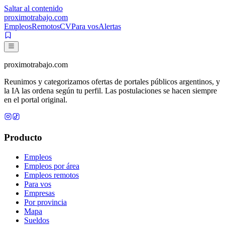
Saltar al contenido
proximotrabajo
.com
Empleos
Remotos
CV
Para vos
Alertas
proximotrabajo
.com
Reunimos y categorizamos ofertas de portales públicos argentinos, y
la IA las ordena según tu perfil. Las postulaciones se hacen siempre
en el portal original.
Producto
Empleos
Empleos por área
Empleos remotos
Para vos
Empresas
Por provincia
Mapa
Sueldos