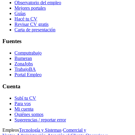
Observatorio del empleo
Mejores portales
Guías
Hacé tu CV
Revisar CV gratis
Carta de presentación
Fuentes
Computrabajo
Bumeran
ZonaJobs
TrabajoBA
Portal Empleo
Cuenta
Subí tu CV
Para vos
Mi cuenta
Quiénes somos
Sugerencias / reportar error
Empleos
Tecnología y Sistemas
·
Comercial y