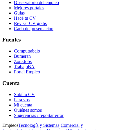
Observatorio del empleo
Mejores portales
Guías
Hacé tu CV
Revisar CV gratis
Carta de presentación
Fuentes
Computrabajo
Bumeran
ZonaJobs
TrabajoBA
Portal Empleo
Cuenta
Subí tu CV
Para vos
Mi cuenta
Quiénes somos
Sugerencias / reportar error
Empleos
Tecnología y Sistemas
·
Comercial y