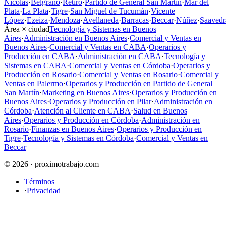
Nicolás
·
Belgrano
·
Retiro
·
Partido de General San Martín
·
Mar del
Plata
·
La Plata
·
Tigre
·
San Miguel de Tucumán
·
Vicente
López
·
Ezeiza
·
Mendoza
·
Avellaneda
·
Barracas
·
Beccar
·
Núñez
·
Saavedr
Área × ciudad
Tecnología y Sistemas en Buenos
Aires
·
Administración en Buenos Aires
·
Comercial y Ventas en
Buenos Aires
·
Comercial y Ventas en CABA
·
Operarios y
Producción en CABA
·
Administración en CABA
·
Tecnología y
Sistemas en CABA
·
Comercial y Ventas en Córdoba
·
Operarios y
Producción en Rosario
·
Comercial y Ventas en Rosario
·
Comercial y
Ventas en Palermo
·
Operarios y Producción en Partido de General
San Martín
·
Marketing en Buenos Aires
·
Operarios y Producción en
Buenos Aires
·
Operarios y Producción en Pilar
·
Administración en
Córdoba
·
Atención al Cliente en CABA
·
Salud en Buenos
Aires
·
Operarios y Producción en Córdoba
·
Administración en
Rosario
·
Finanzas en Buenos Aires
·
Operarios y Producción en
Tigre
·
Tecnología y Sistemas en Córdoba
·
Comercial y Ventas en
Beccar
© 2026 · proximotrabajo.com
Términos
·
Privacidad