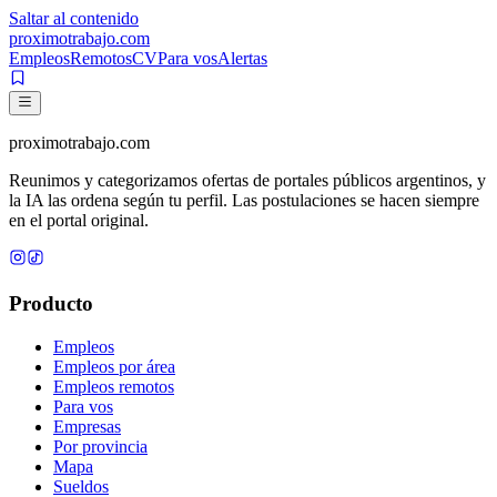
Saltar al contenido
proximotrabajo
.com
Empleos
Remotos
CV
Para vos
Alertas
proximotrabajo
.com
Reunimos y categorizamos ofertas de portales públicos argentinos, y
la IA las ordena según tu perfil. Las postulaciones se hacen siempre
en el portal original.
Producto
Empleos
Empleos por área
Empleos remotos
Para vos
Empresas
Por provincia
Mapa
Sueldos