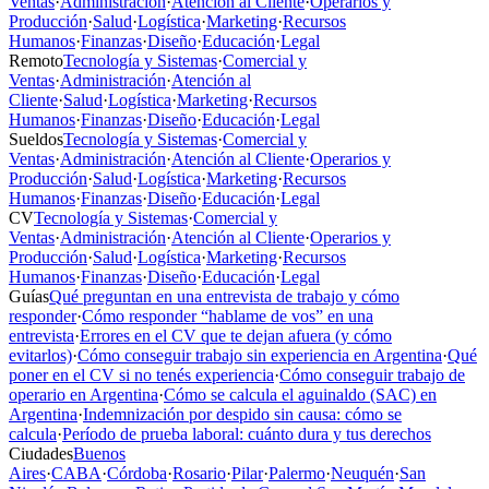
Ventas
·
Administración
·
Atención al Cliente
·
Operarios y
Producción
·
Salud
·
Logística
·
Marketing
·
Recursos
Humanos
·
Finanzas
·
Diseño
·
Educación
·
Legal
Remoto
Tecnología y Sistemas
·
Comercial y
Ventas
·
Administración
·
Atención al
Cliente
·
Salud
·
Logística
·
Marketing
·
Recursos
Humanos
·
Finanzas
·
Diseño
·
Educación
·
Legal
Sueldos
Tecnología y Sistemas
·
Comercial y
Ventas
·
Administración
·
Atención al Cliente
·
Operarios y
Producción
·
Salud
·
Logística
·
Marketing
·
Recursos
Humanos
·
Finanzas
·
Diseño
·
Educación
·
Legal
CV
Tecnología y Sistemas
·
Comercial y
Ventas
·
Administración
·
Atención al Cliente
·
Operarios y
Producción
·
Salud
·
Logística
·
Marketing
·
Recursos
Humanos
·
Finanzas
·
Diseño
·
Educación
·
Legal
Guías
Qué preguntan en una entrevista de trabajo y cómo
responder
·
Cómo responder “hablame de vos” en una
entrevista
·
Errores en el CV que te dejan afuera (y cómo
evitarlos)
·
Cómo conseguir trabajo sin experiencia en Argentina
·
Qué
poner en el CV si no tenés experiencia
·
Cómo conseguir trabajo de
operario en Argentina
·
Cómo se calcula el aguinaldo (SAC) en
Argentina
·
Indemnización por despido sin causa: cómo se
calcula
·
Período de prueba laboral: cuánto dura y tus derechos
Ciudades
Buenos
Aires
·
CABA
·
Córdoba
·
Rosario
·
Pilar
·
Palermo
·
Neuquén
·
San