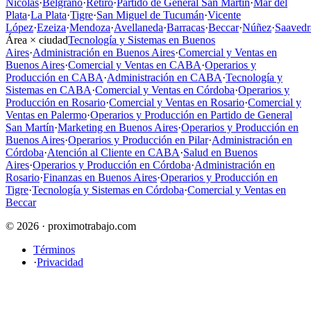
Nicolás
·
Belgrano
·
Retiro
·
Partido de General San Martín
·
Mar del
Plata
·
La Plata
·
Tigre
·
San Miguel de Tucumán
·
Vicente
López
·
Ezeiza
·
Mendoza
·
Avellaneda
·
Barracas
·
Beccar
·
Núñez
·
Saavedr
Área × ciudad
Tecnología y Sistemas en Buenos
Aires
·
Administración en Buenos Aires
·
Comercial y Ventas en
Buenos Aires
·
Comercial y Ventas en CABA
·
Operarios y
Producción en CABA
·
Administración en CABA
·
Tecnología y
Sistemas en CABA
·
Comercial y Ventas en Córdoba
·
Operarios y
Producción en Rosario
·
Comercial y Ventas en Rosario
·
Comercial y
Ventas en Palermo
·
Operarios y Producción en Partido de General
San Martín
·
Marketing en Buenos Aires
·
Operarios y Producción en
Buenos Aires
·
Operarios y Producción en Pilar
·
Administración en
Córdoba
·
Atención al Cliente en CABA
·
Salud en Buenos
Aires
·
Operarios y Producción en Córdoba
·
Administración en
Rosario
·
Finanzas en Buenos Aires
·
Operarios y Producción en
Tigre
·
Tecnología y Sistemas en Córdoba
·
Comercial y Ventas en
Beccar
© 2026 · proximotrabajo.com
Términos
·
Privacidad