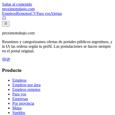
Saltar al contenido
proximotrabajo
.com
Empleos
Remotos
CV
Para vos
Alertas
proximotrabajo
.com
Reunimos y categorizamos ofertas de portales públicos argentinos, y
la IA las ordena según tu perfil. Las postulaciones se hacen siempre
en el portal original.
Producto
Empleos
Empleos por área
Empleos remotos
Para vos
Empresas
Por provincia
Mapa
Sueldos