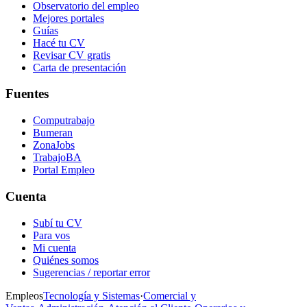
Observatorio del empleo
Mejores portales
Guías
Hacé tu CV
Revisar CV gratis
Carta de presentación
Fuentes
Computrabajo
Bumeran
ZonaJobs
TrabajoBA
Portal Empleo
Cuenta
Subí tu CV
Para vos
Mi cuenta
Quiénes somos
Sugerencias / reportar error
Empleos
Tecnología y Sistemas
·
Comercial y