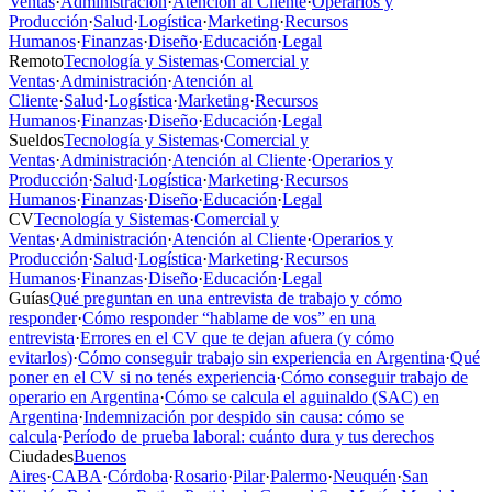
Ventas
·
Administración
·
Atención al Cliente
·
Operarios y
Producción
·
Salud
·
Logística
·
Marketing
·
Recursos
Humanos
·
Finanzas
·
Diseño
·
Educación
·
Legal
Remoto
Tecnología y Sistemas
·
Comercial y
Ventas
·
Administración
·
Atención al
Cliente
·
Salud
·
Logística
·
Marketing
·
Recursos
Humanos
·
Finanzas
·
Diseño
·
Educación
·
Legal
Sueldos
Tecnología y Sistemas
·
Comercial y
Ventas
·
Administración
·
Atención al Cliente
·
Operarios y
Producción
·
Salud
·
Logística
·
Marketing
·
Recursos
Humanos
·
Finanzas
·
Diseño
·
Educación
·
Legal
CV
Tecnología y Sistemas
·
Comercial y
Ventas
·
Administración
·
Atención al Cliente
·
Operarios y
Producción
·
Salud
·
Logística
·
Marketing
·
Recursos
Humanos
·
Finanzas
·
Diseño
·
Educación
·
Legal
Guías
Qué preguntan en una entrevista de trabajo y cómo
responder
·
Cómo responder “hablame de vos” en una
entrevista
·
Errores en el CV que te dejan afuera (y cómo
evitarlos)
·
Cómo conseguir trabajo sin experiencia en Argentina
·
Qué
poner en el CV si no tenés experiencia
·
Cómo conseguir trabajo de
operario en Argentina
·
Cómo se calcula el aguinaldo (SAC) en
Argentina
·
Indemnización por despido sin causa: cómo se
calcula
·
Período de prueba laboral: cuánto dura y tus derechos
Ciudades
Buenos
Aires
·
CABA
·
Córdoba
·
Rosario
·
Pilar
·
Palermo
·
Neuquén
·
San