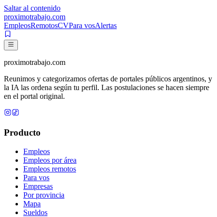
Saltar al contenido
proximotrabajo
.com
Empleos
Remotos
CV
Para vos
Alertas
proximotrabajo
.com
Reunimos y categorizamos ofertas de portales públicos argentinos, y
la IA las ordena según tu perfil. Las postulaciones se hacen siempre
en el portal original.
Producto
Empleos
Empleos por área
Empleos remotos
Para vos
Empresas
Por provincia
Mapa
Sueldos