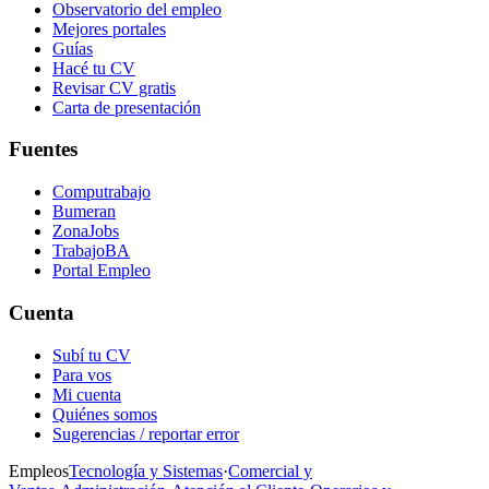
Observatorio del empleo
Mejores portales
Guías
Hacé tu CV
Revisar CV gratis
Carta de presentación
Fuentes
Computrabajo
Bumeran
ZonaJobs
TrabajoBA
Portal Empleo
Cuenta
Subí tu CV
Para vos
Mi cuenta
Quiénes somos
Sugerencias / reportar error
Empleos
Tecnología y Sistemas
·
Comercial y