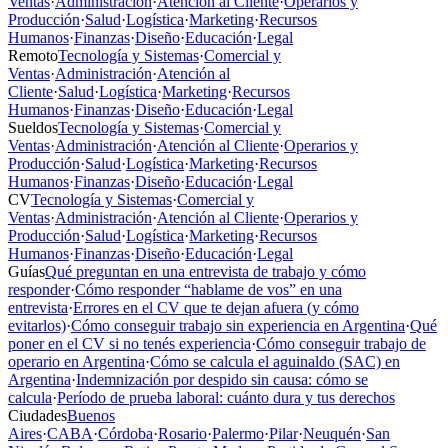
Ventas
·
Administración
·
Atención al Cliente
·
Operarios y
Producción
·
Salud
·
Logística
·
Marketing
·
Recursos
Humanos
·
Finanzas
·
Diseño
·
Educación
·
Legal
Remoto
Tecnología y Sistemas
·
Comercial y
Ventas
·
Administración
·
Atención al
Cliente
·
Salud
·
Logística
·
Marketing
·
Recursos
Humanos
·
Finanzas
·
Diseño
·
Educación
·
Legal
Sueldos
Tecnología y Sistemas
·
Comercial y
Ventas
·
Administración
·
Atención al Cliente
·
Operarios y
Producción
·
Salud
·
Logística
·
Marketing
·
Recursos
Humanos
·
Finanzas
·
Diseño
·
Educación
·
Legal
CV
Tecnología y Sistemas
·
Comercial y
Ventas
·
Administración
·
Atención al Cliente
·
Operarios y
Producción
·
Salud
·
Logística
·
Marketing
·
Recursos
Humanos
·
Finanzas
·
Diseño
·
Educación
·
Legal
Guías
Qué preguntan en una entrevista de trabajo y cómo
responder
·
Cómo responder “hablame de vos” en una
entrevista
·
Errores en el CV que te dejan afuera (y cómo
evitarlos)
·
Cómo conseguir trabajo sin experiencia en Argentina
·
Qué
poner en el CV si no tenés experiencia
·
Cómo conseguir trabajo de
operario en Argentina
·
Cómo se calcula el aguinaldo (SAC) en
Argentina
·
Indemnización por despido sin causa: cómo se
calcula
·
Período de prueba laboral: cuánto dura y tus derechos
Ciudades
Buenos
Aires
·
CABA
·
Córdoba
·
Rosario
·
Palermo
·
Pilar
·
Neuquén
·
San