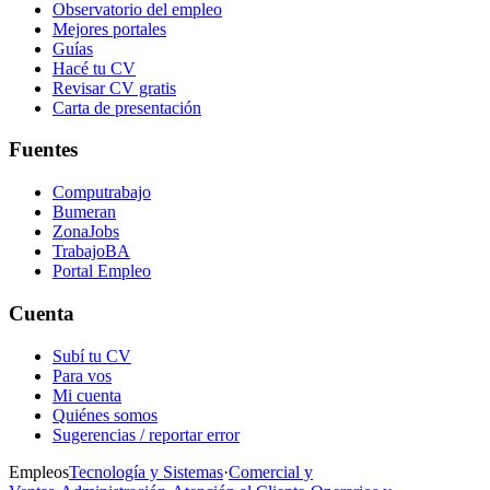
Observatorio del empleo
Mejores portales
Guías
Hacé tu CV
Revisar CV gratis
Carta de presentación
Fuentes
Computrabajo
Bumeran
ZonaJobs
TrabajoBA
Portal Empleo
Cuenta
Subí tu CV
Para vos
Mi cuenta
Quiénes somos
Sugerencias / reportar error
Empleos
Tecnología y Sistemas
·
Comercial y