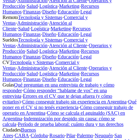
Ventas
·
Administración
·
Atención al Cliente
·
Operarios y
Producción
·
Salud
·
Logística
·
Marketing
·
Recursos
Humanos
·
Finanzas
·
Diseño
·
Educación
·
Legal
Remoto
Tecnología y Sistemas
·
Comercial y
Ventas
·
Administración
·
Atención al
Cliente
·
Salud
·
Logística
·
Marketing
·
Recursos
Humanos
·
Finanzas
·
Diseño
·
Educación
·
Legal
Sueldos
Tecnología y Sistemas
·
Comercial y
Ventas
·
Administración
·
Atención al Cliente
·
Operarios y
Producción
·
Salud
·
Logística
·
Marketing
·
Recursos
Humanos
·
Finanzas
·
Diseño
·
Educación
·
Legal
CV
Tecnología y Sistemas
·
Comercial y
Ventas
·
Administración
·
Atención al Cliente
·
Operarios y
Producción
·
Salud
·
Logística
·
Marketing
·
Recursos
Humanos
·
Finanzas
·
Diseño
·
Educación
·
Legal
Guías
Qué preguntan en una entrevista de trabajo y cómo
responder
·
Cómo responder “hablame de vos” en una
entrevista
·
Errores en el CV que te dejan afuera (y cómo
evitarlos)
·
Cómo conseguir trabajo sin experiencia en Argentina
·
Qué
poner en el CV si no tenés experiencia
·
Cómo conseguir trabajo de
operario en Argentina
·
Cómo se calcula el aguinaldo (SAC) en
Argentina
·
Indemnización por despido sin causa: cómo se
calcula
·
Período de prueba laboral: cuánto dura y tus derechos
Ciudades
Buenos
Aires
·
CABA
·
Córdoba
·
Rosario
·
Pilar
·
Palermo
·
Neuquén
·
San