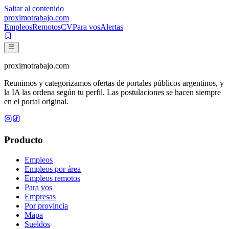
Saltar al contenido
proximotrabajo
.com
Empleos
Remotos
CV
Para vos
Alertas
proximotrabajo
.com
Reunimos y categorizamos ofertas de portales públicos argentinos, y
la IA las ordena según tu perfil. Las postulaciones se hacen siempre
en el portal original.
Producto
Empleos
Empleos por área
Empleos remotos
Para vos
Empresas
Por provincia
Mapa
Sueldos