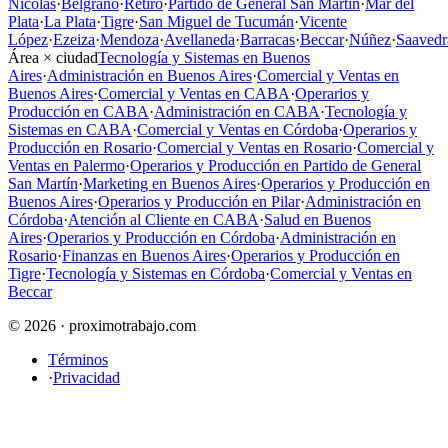
Nicolás
·
Belgrano
·
Retiro
·
Partido de General San Martín
·
Mar del
Plata
·
La Plata
·
Tigre
·
San Miguel de Tucumán
·
Vicente
López
·
Ezeiza
·
Mendoza
·
Avellaneda
·
Barracas
·
Beccar
·
Núñez
·
Saavedr
Área × ciudad
Tecnología y Sistemas en Buenos
Aires
·
Administración en Buenos Aires
·
Comercial y Ventas en
Buenos Aires
·
Comercial y Ventas en CABA
·
Operarios y
Producción en CABA
·
Administración en CABA
·
Tecnología y
Sistemas en CABA
·
Comercial y Ventas en Córdoba
·
Operarios y
Producción en Rosario
·
Comercial y Ventas en Rosario
·
Comercial y
Ventas en Palermo
·
Operarios y Producción en Partido de General
San Martín
·
Marketing en Buenos Aires
·
Operarios y Producción en
Buenos Aires
·
Operarios y Producción en Pilar
·
Administración en
Córdoba
·
Atención al Cliente en CABA
·
Salud en Buenos
Aires
·
Operarios y Producción en Córdoba
·
Administración en
Rosario
·
Finanzas en Buenos Aires
·
Operarios y Producción en
Tigre
·
Tecnología y Sistemas en Córdoba
·
Comercial y Ventas en
Beccar
© 2026 · proximotrabajo.com
Términos
·
Privacidad