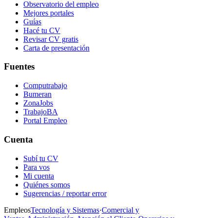
Observatorio del empleo
Mejores portales
Guías
Hacé tu CV
Revisar CV gratis
Carta de presentación
Fuentes
Computrabajo
Bumeran
ZonaJobs
TrabajoBA
Portal Empleo
Cuenta
Subí tu CV
Para vos
Mi cuenta
Quiénes somos
Sugerencias / reportar error
Empleos
Tecnología y Sistemas
·
Comercial y