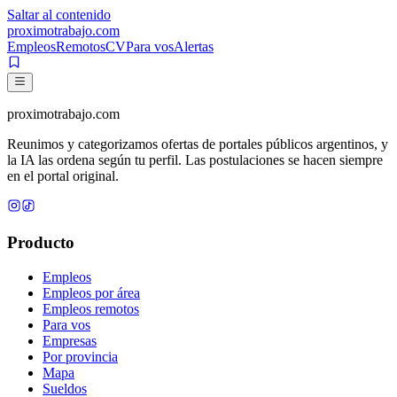
Saltar al contenido
proximotrabajo
.com
Empleos
Remotos
CV
Para vos
Alertas
proximotrabajo
.com
Reunimos y categorizamos ofertas de portales públicos argentinos, y
la IA las ordena según tu perfil. Las postulaciones se hacen siempre
en el portal original.
Producto
Empleos
Empleos por área
Empleos remotos
Para vos
Empresas
Por provincia
Mapa
Sueldos