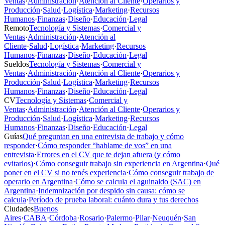
Ventas
·
Administración
·
Atención al Cliente
·
Operarios y
Producción
·
Salud
·
Logística
·
Marketing
·
Recursos
Humanos
·
Finanzas
·
Diseño
·
Educación
·
Legal
Remoto
Tecnología y Sistemas
·
Comercial y
Ventas
·
Administración
·
Atención al
Cliente
·
Salud
·
Logística
·
Marketing
·
Recursos
Humanos
·
Finanzas
·
Diseño
·
Educación
·
Legal
Sueldos
Tecnología y Sistemas
·
Comercial y
Ventas
·
Administración
·
Atención al Cliente
·
Operarios y
Producción
·
Salud
·
Logística
·
Marketing
·
Recursos
Humanos
·
Finanzas
·
Diseño
·
Educación
·
Legal
CV
Tecnología y Sistemas
·
Comercial y
Ventas
·
Administración
·
Atención al Cliente
·
Operarios y
Producción
·
Salud
·
Logística
·
Marketing
·
Recursos
Humanos
·
Finanzas
·
Diseño
·
Educación
·
Legal
Guías
Qué preguntan en una entrevista de trabajo y cómo
responder
·
Cómo responder “hablame de vos” en una
entrevista
·
Errores en el CV que te dejan afuera (y cómo
evitarlos)
·
Cómo conseguir trabajo sin experiencia en Argentina
·
Qué
poner en el CV si no tenés experiencia
·
Cómo conseguir trabajo de
operario en Argentina
·
Cómo se calcula el aguinaldo (SAC) en
Argentina
·
Indemnización por despido sin causa: cómo se
calcula
·
Período de prueba laboral: cuánto dura y tus derechos
Ciudades
Buenos
Aires
·
CABA
·
Córdoba
·
Rosario
·
Palermo
·
Pilar
·
Neuquén
·
San