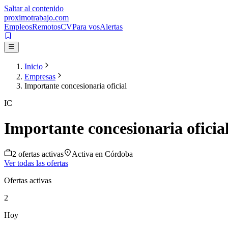
Saltar al contenido
proximotrabajo
.com
Empleos
Remotos
CV
Para vos
Alertas
Inicio
Empresas
Importante concesionaria oficial
IC
Importante concesionaria oficia
2
oferta
s
activa
s
Activa en
Córdoba
Ver todas las ofertas
Ofertas activas
2
Hoy