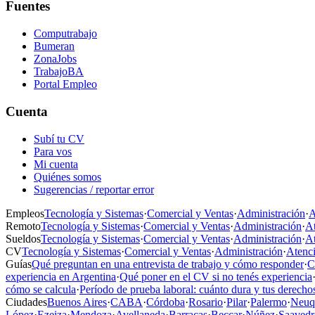
Fuentes
Computrabajo
Bumeran
ZonaJobs
TrabajoBA
Portal Empleo
Cuenta
Subí tu CV
Para vos
Mi cuenta
Quiénes somos
Sugerencias / reportar error
Empleos
Tecnología y Sistemas
·
Comercial y Ventas
·
Administración
·
A
Remoto
Tecnología y Sistemas
·
Comercial y Ventas
·
Administración
·
At
Sueldos
Tecnología y Sistemas
·
Comercial y Ventas
·
Administración
·
At
CV
Tecnología y Sistemas
·
Comercial y Ventas
·
Administración
·
Atenci
Guías
Qué preguntan en una entrevista de trabajo y cómo responder
·
C
experiencia en Argentina
·
Qué poner en el CV si no tenés experiencia
cómo se calcula
·
Período de prueba laboral: cuánto dura y tus derecho
Ciudades
Buenos Aires
·
CABA
·
Córdoba
·
Rosario
·
Pilar
·
Palermo
·
Neuq
López
·
Ezeiza
·
Mendoza
·
Avellaneda
·
Barracas
·
Beccar
·
Núñez
·
Saavedr