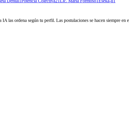
neta Dental
1
Potencia Colectiva
21
Lic. María Formoso
1
Eseka-u
1
 IA las ordena según tu perfil. Las postulaciones se hacen siempre en el