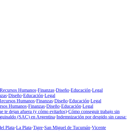
Recursos Humanos
·
Finanzas
·
Diseño
·
Educación
·
Legal
nzas
·
Diseño
·
Educación
·
Legal
Recursos Humanos
·
Finanzas
·
Diseño
·
Educación
·
Legal
rsos Humanos
·
Finanzas
·
Diseño
·
Educación
·
Legal
e te dejan afuera (y cómo evitarlos)
·
Cómo conseguir trabajo sin
aguinaldo (SAC) en Argentina
·
Indemnización por despido sin causa:
el Plata
·
La Plata
·
Tigre
·
San Miguel de Tucumán
·
Vicente