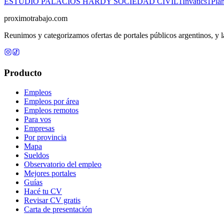
ESTUDIO PALACIOS HARDY SOCIEDAD CIVIL
1
Invatics
1
Pla
proximotrabajo
.com
Reunimos y categorizamos ofertas de portales públicos argentinos, y la
Producto
Empleos
Empleos por área
Empleos remotos
Para vos
Empresas
Por provincia
Mapa
Sueldos
Observatorio del empleo
Mejores portales
Guías
Hacé tu CV
Revisar CV gratis
Carta de presentación