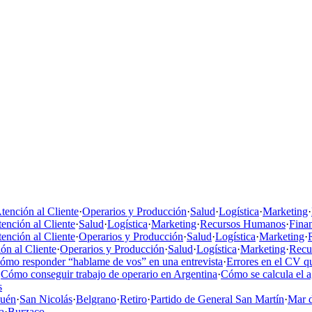
tención al Cliente
·
Operarios y Producción
·
Salud
·
Logística
·
Marketing
·
ención al Cliente
·
Salud
·
Logística
·
Marketing
·
Recursos Humanos
·
Fina
ención al Cliente
·
Operarios y Producción
·
Salud
·
Logística
·
Marketing
·
ón al Cliente
·
Operarios y Producción
·
Salud
·
Logística
·
Marketing
·
Recu
ómo responder “hablame de vos” en una entrevista
·
Errores en el CV qu
·
Cómo conseguir trabajo de operario en Argentina
·
Cómo se calcula el 
s
uén
·
San Nicolás
·
Belgrano
·
Retiro
·
Partido de General San Martín
·
Mar d
a
·
Burzaco