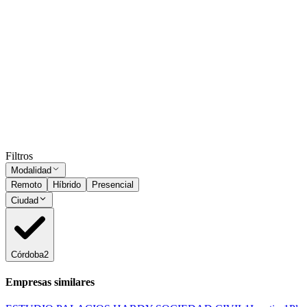
Presencial
·
hace 15 días
Presencial
Sin sueldo
hace 15 días
Responsable Administrativo/a Plan Rombo
Córdoba
Presencial
·
hace 1 mes
Presencial
Sin sueldo
hace 1 mes
Ocultar vistos
Filtros
Modalidad
Remoto
Híbrido
Presencial
Ciudad
Córdoba
2
Empresas similares