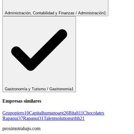
Administración, Contabilidad y Finanzas / Administración
1
Gastronomía y Turismo / Gastronomia
1
Empresas similares
Grupopiero
10
Capitalhumanoarg
26
Bitali
11
Chocolates
Rapanui
37
Rapanui
31
Talentsolutionsrrhh
21
proximotrabajo
.com