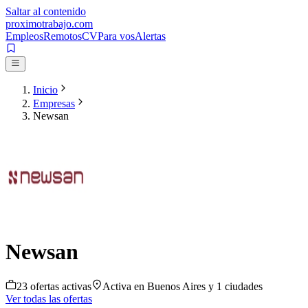
Saltar al contenido
proximotrabajo
.com
Empleos
Remotos
CV
Para vos
Alertas
Inicio
Empresas
Newsan
Newsan
23
oferta
s
activa
s
Activa en
Buenos Aires
y 1 ciudades
Ver todas las ofertas