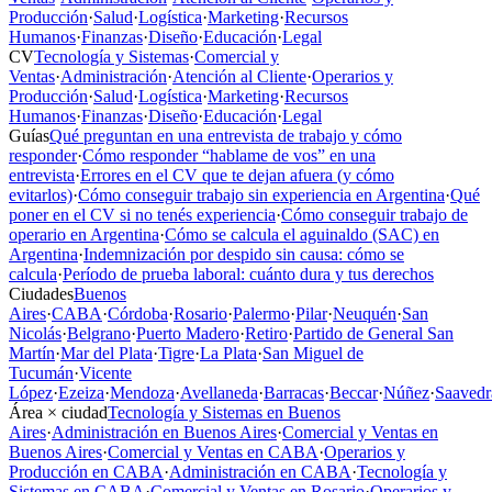
Producción
·
Salud
·
Logística
·
Marketing
·
Recursos
Humanos
·
Finanzas
·
Diseño
·
Educación
·
Legal
CV
Tecnología y Sistemas
·
Comercial y
Ventas
·
Administración
·
Atención al Cliente
·
Operarios y
Producción
·
Salud
·
Logística
·
Marketing
·
Recursos
Humanos
·
Finanzas
·
Diseño
·
Educación
·
Legal
Guías
Qué preguntan en una entrevista de trabajo y cómo
responder
·
Cómo responder “hablame de vos” en una
entrevista
·
Errores en el CV que te dejan afuera (y cómo
evitarlos)
·
Cómo conseguir trabajo sin experiencia en Argentina
·
Qué
poner en el CV si no tenés experiencia
·
Cómo conseguir trabajo de
operario en Argentina
·
Cómo se calcula el aguinaldo (SAC) en
Argentina
·
Indemnización por despido sin causa: cómo se
calcula
·
Período de prueba laboral: cuánto dura y tus derechos
Ciudades
Buenos
Aires
·
CABA
·
Córdoba
·
Rosario
·
Palermo
·
Pilar
·
Neuquén
·
San
Nicolás
·
Belgrano
·
Puerto Madero
·
Retiro
·
Partido de General San
Martín
·
Mar del Plata
·
Tigre
·
La Plata
·
San Miguel de
Tucumán
·
Vicente
López
·
Ezeiza
·
Mendoza
·
Avellaneda
·
Barracas
·
Beccar
·
Núñez
·
Saavedr
Área × ciudad
Tecnología y Sistemas en Buenos
Aires
·
Administración en Buenos Aires
·
Comercial y Ventas en
Buenos Aires
·
Comercial y Ventas en CABA
·
Operarios y
Producción en CABA
·
Administración en CABA
·
Tecnología y
Sistemas en CABA
·
Comercial y Ventas en Rosario
·
Operarios y