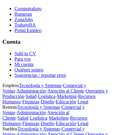
Computrabajo
Bumeran
ZonaJobs
TrabajoBA
Portal Empleo
Cuenta
Subí tu CV
Para vos
Mi cuenta
Quiénes somos
Sugerencias / reportar error
Empleos
Tecnología y Sistemas
·
Comercial y
Ventas
·
Administración
·
Atención al Cliente
·
Operarios y
Producción
·
Salud
·
Logística
·
Marketing
·
Recursos
Humanos
·
Finanzas
·
Diseño
·
Educación
·
Legal
Remoto
Tecnología y Sistemas
·
Comercial y
Ventas
·
Administración
·
Atención al
Cliente
·
Salud
·
Logística
·
Marketing
·
Recursos
Humanos
·
Finanzas
·
Diseño
·
Educación
·
Legal
Sueldos
Tecnología y Sistemas
·
Comercial y
Ventas
·
Administración
·
Atención al Cliente
·
Operarios y