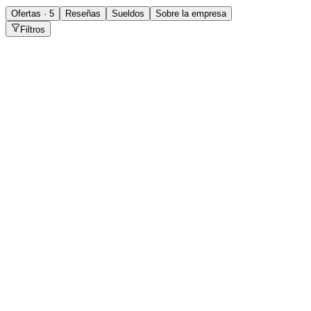
Ofertas · 5
Reseñas
Sueldos
Sobre la empresa
Filtros
Esteticista Masoterapeuta/cosmetologa/cosmiatra
CABA
Presencial
·
hace 1 día
Presencial
Sin sueldo
hace 1 día
Jefe de Planta
CABA
Presencial
·
hace 2 días
Presencial
Sin sueldo
hace 2 días
Asesor/a comercial inmobiliario
CABA