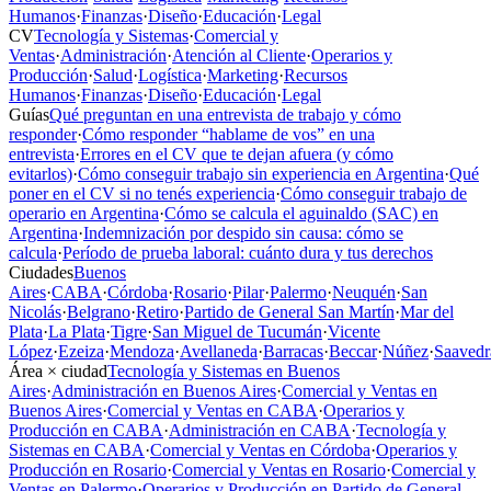
Humanos
·
Finanzas
·
Diseño
·
Educación
·
Legal
CV
Tecnología y Sistemas
·
Comercial y
Ventas
·
Administración
·
Atención al Cliente
·
Operarios y
Producción
·
Salud
·
Logística
·
Marketing
·
Recursos
Humanos
·
Finanzas
·
Diseño
·
Educación
·
Legal
Guías
Qué preguntan en una entrevista de trabajo y cómo
responder
·
Cómo responder “hablame de vos” en una
entrevista
·
Errores en el CV que te dejan afuera (y cómo
evitarlos)
·
Cómo conseguir trabajo sin experiencia en Argentina
·
Qué
poner en el CV si no tenés experiencia
·
Cómo conseguir trabajo de
operario en Argentina
·
Cómo se calcula el aguinaldo (SAC) en
Argentina
·
Indemnización por despido sin causa: cómo se
calcula
·
Período de prueba laboral: cuánto dura y tus derechos
Ciudades
Buenos
Aires
·
CABA
·
Córdoba
·
Rosario
·
Pilar
·
Palermo
·
Neuquén
·
San
Nicolás
·
Belgrano
·
Retiro
·
Partido de General San Martín
·
Mar del
Plata
·
La Plata
·
Tigre
·
San Miguel de Tucumán
·
Vicente
López
·
Ezeiza
·
Mendoza
·
Avellaneda
·
Barracas
·
Beccar
·
Núñez
·
Saavedr
Área × ciudad
Tecnología y Sistemas en Buenos
Aires
·
Administración en Buenos Aires
·
Comercial y Ventas en
Buenos Aires
·
Comercial y Ventas en CABA
·
Operarios y
Producción en CABA
·
Administración en CABA
·
Tecnología y
Sistemas en CABA
·
Comercial y Ventas en Córdoba
·
Operarios y
Producción en Rosario
·
Comercial y Ventas en Rosario
·
Comercial y
Ventas en Palermo
·
Operarios y Producción en Partido de General