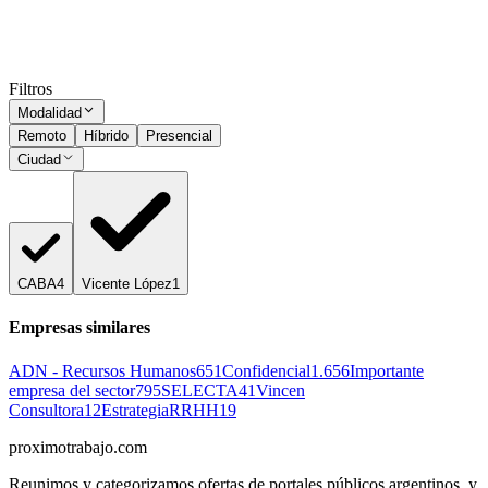
Presencial
Sin sueldo
hace 1 mes
Ocultar vistos
Filtros
Modalidad
Remoto
Híbrido
Presencial
Ciudad
CABA
4
Vicente López
1
Empresas similares
ADN - Recursos Humanos
651
Confidencial
1.656
Importante
empresa del sector
795
SELECTA
41
Vincen
Consultora
12
EstrategiaRRHH
19
proximotrabajo
.com
Reunimos y categorizamos ofertas de portales públicos argentinos, y