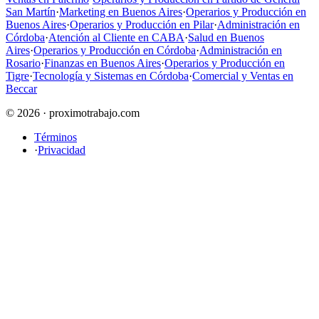
San Martín
·
Marketing en Buenos Aires
·
Operarios y Producción en
Buenos Aires
·
Operarios y Producción en Pilar
·
Administración en
Córdoba
·
Atención al Cliente en CABA
·
Salud en Buenos
Aires
·
Operarios y Producción en Córdoba
·
Administración en
Rosario
·
Finanzas en Buenos Aires
·
Operarios y Producción en
Tigre
·
Tecnología y Sistemas en Córdoba
·
Comercial y Ventas en
Beccar
© 2026 · proximotrabajo.com
Términos
·
Privacidad