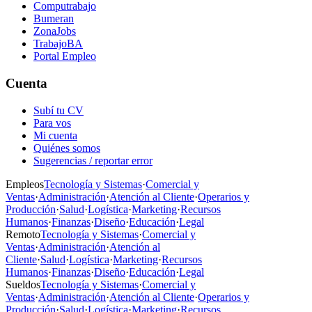
Computrabajo
Bumeran
ZonaJobs
TrabajoBA
Portal Empleo
Cuenta
Subí tu CV
Para vos
Mi cuenta
Quiénes somos
Sugerencias / reportar error
Empleos
Tecnología y Sistemas
·
Comercial y
Ventas
·
Administración
·
Atención al Cliente
·
Operarios y
Producción
·
Salud
·
Logística
·
Marketing
·
Recursos
Humanos
·
Finanzas
·
Diseño
·
Educación
·
Legal
Remoto
Tecnología y Sistemas
·
Comercial y
Ventas
·
Administración
·
Atención al
Cliente
·
Salud
·
Logística
·
Marketing
·
Recursos
Humanos
·
Finanzas
·
Diseño
·
Educación
·
Legal
Sueldos
Tecnología y Sistemas
·
Comercial y
Ventas
·
Administración
·
Atención al Cliente
·
Operarios y
Producción
·
Salud
·
Logística
·
Marketing
·
Recursos