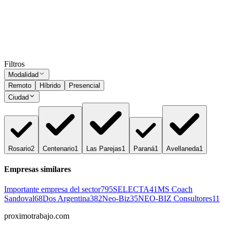
Presencial
·
hace 1 mes
Presencial
Sin sueldo
hace 1 mes
Ocultar vistos
Filtros
Modalidad
Remoto
Híbrido
Presencial
Ciudad
Rosario
2
Centenario
1
Las Parejas
1
Paraná
1
Avellaneda
1
Empresas similares
Importante empresa del sector
795
SELECTA
41
MS Coach
Sandoval
68
Dos Argentina
382
Neo-Biz
35
NEO-BIZ Consultores
11
proximotrabajo
.com