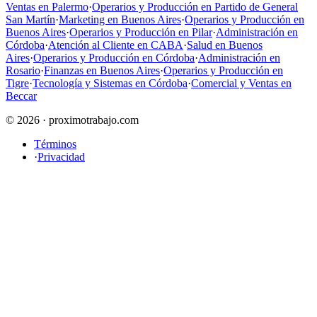
Ventas en Palermo
·
Operarios y Producción en Partido de General
San Martín
·
Marketing en Buenos Aires
·
Operarios y Producción en
Buenos Aires
·
Operarios y Producción en Pilar
·
Administración en
Córdoba
·
Atención al Cliente en CABA
·
Salud en Buenos
Aires
·
Operarios y Producción en Córdoba
·
Administración en
Rosario
·
Finanzas en Buenos Aires
·
Operarios y Producción en
Tigre
·
Tecnología y Sistemas en Córdoba
·
Comercial y Ventas en
Beccar
© 2026 · proximotrabajo.com
Términos
·
Privacidad