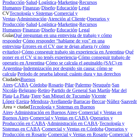
Producción
·
Salud
·
Logística
·
Marketing
·
Recursos
Humanos
·
Finanzas
·
Diseño
·
Educación
·
Legal
CV
Tecnología y Sistemas
·
Comercial y
Ventas
·
Administración
·
Atención al Cliente
·
Operarios y
Producción
·
Salud
·
Logística
·
Marketing
·
Recursos
Humanos
·
Finanzas
·
Diseño
·
Educación
·
Legal
Guías
Qué preguntan en una entrevista de trabajo y cómo
responder
·
Cómo responder “hablame de vos” en una
entrevista
·
Errores en el CV que te dejan afuera (y cómo
evitarlos)
·
Cómo conseguir trabajo sin experiencia en Argentina
·
Qué
poner en el CV si no tenés experiencia
·
Cómo conseguir trabajo de
operario en Argentina
·
Cómo se calcula el aguinaldo (SAC) en
Argentina
·
Indemnización por despido sin causa: cómo se
calcula
·
Período de prueba laboral: cuánto dura y tus derechos
Ciudades
Buenos
Aires
·
CABA
·
Córdoba
·
Rosario
·
Pilar
·
Palermo
·
Neuquén
·
San
Nicolás
·
Belgrano
·
Retiro
·
Partido de General San Martín
·
Mar del
Plata
·
La Plata
·
Tigre
·
San Miguel de Tucumán
·
Vicente
López
·
Ezeiza
·
Mendoza
·
Avellaneda
·
Barracas
·
Beccar
·
Núñez
·
Saavedr
Área × ciudad
Tecnología y Sistemas en Buenos
Aires
·
Administración en Buenos Aires
·
Comercial y Ventas en
Buenos Aires
·
Comercial y Ventas en CABA
·
Operarios y
Producción en CABA
·
Administración en CABA
·
Tecnología y
Sistemas en CABA
·
Comercial y Ventas en Córdoba
·
Operarios y
Producción en Rosario
·
Comercial y Ventas en Rosario
·
Comercial y