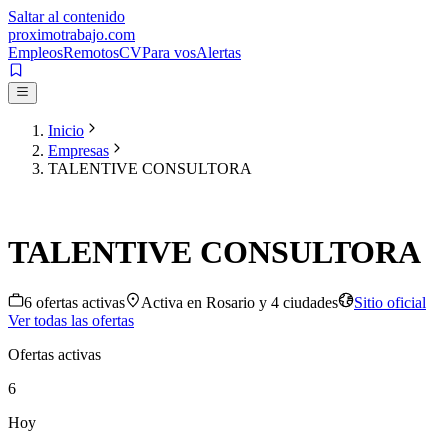
Saltar al contenido
proximotrabajo
.com
Empleos
Remotos
CV
Para vos
Alertas
Inicio
Empresas
TALENTIVE CONSULTORA
TALENTIVE CONSULTORA
6
oferta
s
activa
s
Activa en
Rosario
y 4 ciudades
Sitio oficial
Ver todas las ofertas
Ofertas activas
6
Hoy