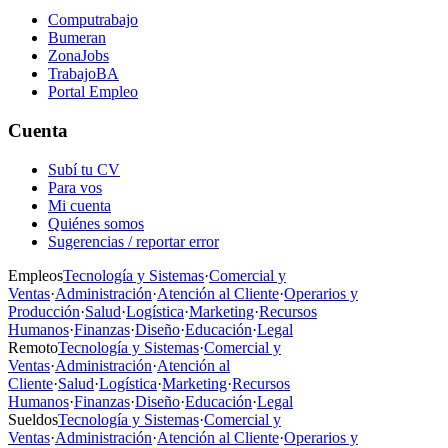
Computrabajo
Bumeran
ZonaJobs
TrabajoBA
Portal Empleo
Cuenta
Subí tu CV
Para vos
Mi cuenta
Quiénes somos
Sugerencias / reportar error
Empleos
Tecnología y Sistemas
·
Comercial y
Ventas
·
Administración
·
Atención al Cliente
·
Operarios y
Producción
·
Salud
·
Logística
·
Marketing
·
Recursos
Humanos
·
Finanzas
·
Diseño
·
Educación
·
Legal
Remoto
Tecnología y Sistemas
·
Comercial y
Ventas
·
Administración
·
Atención al
Cliente
·
Salud
·
Logística
·
Marketing
·
Recursos
Humanos
·
Finanzas
·
Diseño
·
Educación
·
Legal
Sueldos
Tecnología y Sistemas
·
Comercial y
Ventas
·
Administración
·
Atención al Cliente
·
Operarios y