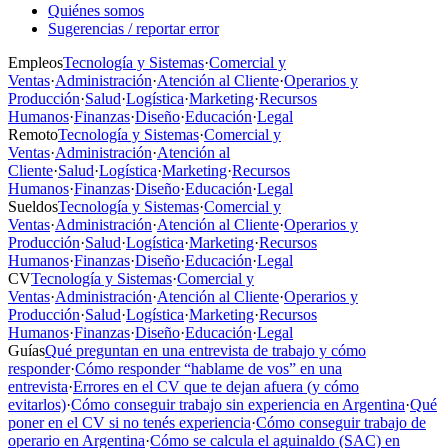
Quiénes somos
Sugerencias / reportar error
Empleos
Tecnología y Sistemas
·
Comercial y
Ventas
·
Administración
·
Atención al Cliente
·
Operarios y
Producción
·
Salud
·
Logística
·
Marketing
·
Recursos
Humanos
·
Finanzas
·
Diseño
·
Educación
·
Legal
Remoto
Tecnología y Sistemas
·
Comercial y
Ventas
·
Administración
·
Atención al
Cliente
·
Salud
·
Logística
·
Marketing
·
Recursos
Humanos
·
Finanzas
·
Diseño
·
Educación
·
Legal
Sueldos
Tecnología y Sistemas
·
Comercial y
Ventas
·
Administración
·
Atención al Cliente
·
Operarios y
Producción
·
Salud
·
Logística
·
Marketing
·
Recursos
Humanos
·
Finanzas
·
Diseño
·
Educación
·
Legal
CV
Tecnología y Sistemas
·
Comercial y
Ventas
·
Administración
·
Atención al Cliente
·
Operarios y
Producción
·
Salud
·
Logística
·
Marketing
·
Recursos
Humanos
·
Finanzas
·
Diseño
·
Educación
·
Legal
Guías
Qué preguntan en una entrevista de trabajo y cómo
responder
·
Cómo responder “hablame de vos” en una
entrevista
·
Errores en el CV que te dejan afuera (y cómo
evitarlos)
·
Cómo conseguir trabajo sin experiencia en Argentina
·
Qué
poner en el CV si no tenés experiencia
·
Cómo conseguir trabajo de
operario en Argentina
·
Cómo se calcula el aguinaldo (SAC) en