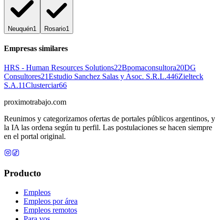
Neuquén
1
Rosario
1
Empresas similares
HRS - Human Resources Solutions
22
Bpomaconsultora
20
DG
Consultores
21
Estudio Sanchez Salas y Asoc. S.R.L.
446
Zielteck
S.A.
11
Clusterciar
66
proximotrabajo
.com
Reunimos y categorizamos ofertas de portales públicos argentinos, y
la IA las ordena según tu perfil. Las postulaciones se hacen siempre
en el portal original.
Producto
Empleos
Empleos por área
Empleos remotos
Para vos