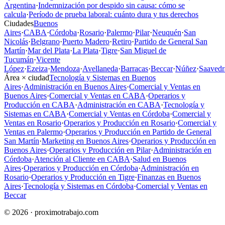
Argentina
·
Indemnización por despido sin causa: cómo se
calcula
·
Período de prueba laboral: cuánto dura y tus derechos
Ciudades
Buenos
Aires
·
CABA
·
Córdoba
·
Rosario
·
Palermo
·
Pilar
·
Neuquén
·
San
Nicolás
·
Belgrano
·
Puerto Madero
·
Retiro
·
Partido de General San
Martín
·
Mar del Plata
·
La Plata
·
Tigre
·
San Miguel de
Tucumán
·
Vicente
López
·
Ezeiza
·
Mendoza
·
Avellaneda
·
Barracas
·
Beccar
·
Núñez
·
Saavedr
Área × ciudad
Tecnología y Sistemas en Buenos
Aires
·
Administración en Buenos Aires
·
Comercial y Ventas en
Buenos Aires
·
Comercial y Ventas en CABA
·
Operarios y
Producción en CABA
·
Administración en CABA
·
Tecnología y
Sistemas en CABA
·
Comercial y Ventas en Córdoba
·
Comercial y
Ventas en Rosario
·
Operarios y Producción en Rosario
·
Comercial y
Ventas en Palermo
·
Operarios y Producción en Partido de General
San Martín
·
Marketing en Buenos Aires
·
Operarios y Producción en
Buenos Aires
·
Operarios y Producción en Pilar
·
Administración en
Córdoba
·
Atención al Cliente en CABA
·
Salud en Buenos
Aires
·
Operarios y Producción en Córdoba
·
Administración en
Rosario
·
Operarios y Producción en Tigre
·
Finanzas en Buenos
Aires
·
Tecnología y Sistemas en Córdoba
·
Comercial y Ventas en
Beccar
© 2026 · proximotrabajo.com