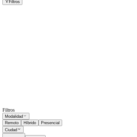
Filtros
Vendedor/a Técnico
Neuquén
Presencial
·
hace 1 mes
Presencial
Sin sueldo
hace 1 mes
Asesor Técnico Comercial - Soldaduras
Rosario
Presencial
·
hace 1 mes
Presencial
Sin sueldo
hace 1 mes
Ocultar vistos
Filtros
Modalidad
Remoto
Híbrido
Presencial
Ciudad