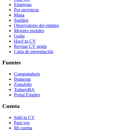
Empresas
Por provincia
Mapa
Sueldos
Observatorio del empleo
Mejores portales
Guías
Hacé tu CV
Revisar CV gratis
Carta de presentación
Fuentes
Computrabajo
Bumeran
ZonaJobs
TrabajoBA
Portal Empleo
Cuenta
Subí tu CV
Para vos
Mi cuenta