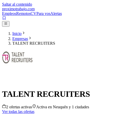
Saltar al contenido
proximotrabajo
.com
Empleos
Remotos
CV
Para vos
Alertas
Inicio
Empresas
TALENT RECRUITERS
TALENT RECRUITERS
2
oferta
s
activa
s
Activa en
Neuquén
y 1 ciudades
Ver todas las ofertas