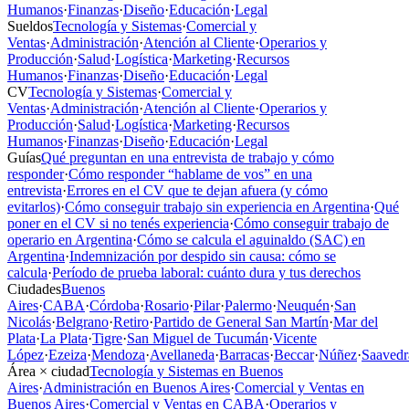
Humanos
·
Finanzas
·
Diseño
·
Educación
·
Legal
Sueldos
Tecnología y Sistemas
·
Comercial y
Ventas
·
Administración
·
Atención al Cliente
·
Operarios y
Producción
·
Salud
·
Logística
·
Marketing
·
Recursos
Humanos
·
Finanzas
·
Diseño
·
Educación
·
Legal
CV
Tecnología y Sistemas
·
Comercial y
Ventas
·
Administración
·
Atención al Cliente
·
Operarios y
Producción
·
Salud
·
Logística
·
Marketing
·
Recursos
Humanos
·
Finanzas
·
Diseño
·
Educación
·
Legal
Guías
Qué preguntan en una entrevista de trabajo y cómo
responder
·
Cómo responder “hablame de vos” en una
entrevista
·
Errores en el CV que te dejan afuera (y cómo
evitarlos)
·
Cómo conseguir trabajo sin experiencia en Argentina
·
Qué
poner en el CV si no tenés experiencia
·
Cómo conseguir trabajo de
operario en Argentina
·
Cómo se calcula el aguinaldo (SAC) en
Argentina
·
Indemnización por despido sin causa: cómo se
calcula
·
Período de prueba laboral: cuánto dura y tus derechos
Ciudades
Buenos
Aires
·
CABA
·
Córdoba
·
Rosario
·
Pilar
·
Palermo
·
Neuquén
·
San
Nicolás
·
Belgrano
·
Retiro
·
Partido de General San Martín
·
Mar del
Plata
·
La Plata
·
Tigre
·
San Miguel de Tucumán
·
Vicente
López
·
Ezeiza
·
Mendoza
·
Avellaneda
·
Barracas
·
Beccar
·
Núñez
·
Saavedr
Área × ciudad
Tecnología y Sistemas en Buenos
Aires
·
Administración en Buenos Aires
·
Comercial y Ventas en
Buenos Aires
·
Comercial y Ventas en CABA
·
Operarios y