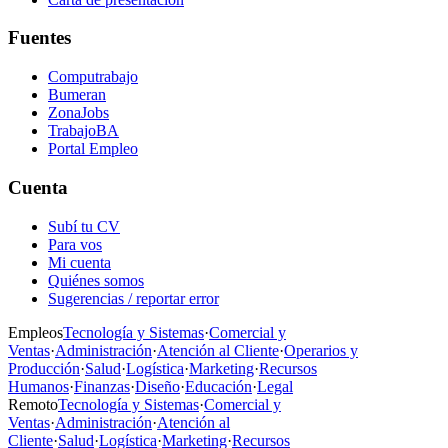
Fuentes
Computrabajo
Bumeran
ZonaJobs
TrabajoBA
Portal Empleo
Cuenta
Subí tu CV
Para vos
Mi cuenta
Quiénes somos
Sugerencias / reportar error
Empleos
Tecnología y Sistemas
·
Comercial y
Ventas
·
Administración
·
Atención al Cliente
·
Operarios y
Producción
·
Salud
·
Logística
·
Marketing
·
Recursos
Humanos
·
Finanzas
·
Diseño
·
Educación
·
Legal
Remoto
Tecnología y Sistemas
·
Comercial y
Ventas
·
Administración
·
Atención al
Cliente
·
Salud
·
Logística
·
Marketing
·
Recursos