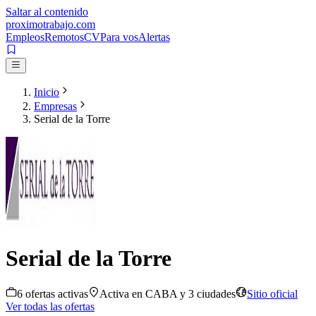
Saltar al contenido
proximotrabajo
.com
Empleos
Remotos
CV
Para vos
Alertas
Inicio
Empresas
Serial de la Torre
Serial de la Torre
6
oferta
s
activa
s
Activa en
CABA
y 3 ciudades
Sitio oficial
Ver todas las ofertas