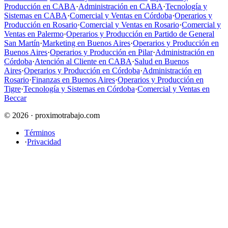
Producción en CABA
·
Administración en CABA
·
Tecnología y
Sistemas en CABA
·
Comercial y Ventas en Córdoba
·
Operarios y
Producción en Rosario
·
Comercial y Ventas en Rosario
·
Comercial y
Ventas en Palermo
·
Operarios y Producción en Partido de General
San Martín
·
Marketing en Buenos Aires
·
Operarios y Producción en
Buenos Aires
·
Operarios y Producción en Pilar
·
Administración en
Córdoba
·
Atención al Cliente en CABA
·
Salud en Buenos
Aires
·
Operarios y Producción en Córdoba
·
Administración en
Rosario
·
Finanzas en Buenos Aires
·
Operarios y Producción en
Tigre
·
Tecnología y Sistemas en Córdoba
·
Comercial y Ventas en
Beccar
© 2026 · proximotrabajo.com
Términos
·
Privacidad