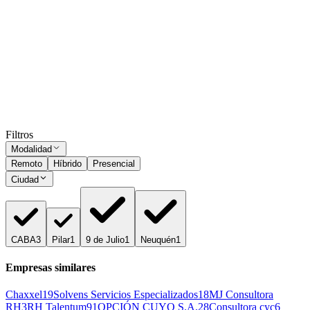
Analista Contable
CABA
Presencial
·
hace 1 mes
Presencial
Sin sueldo
hace 1 mes
Ocultar vistos
Filtros
Modalidad
Remoto
Híbrido
Presencial
Ciudad
CABA
3
Pilar
1
9 de Julio
1
Neuquén
1
Empresas similares
Chaxxel
19
Solvens Servicios Especializados
18
MJ Consultora
RH
3
RH Talentum
91
OPCIÓN CUYO S.A.
28
Consultora cyc
6