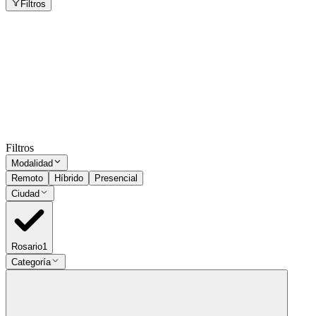
Filtros
Analista Funcional ERP
Rosario
Presencial
·
hace 1 mes
Presencial
Sin sueldo
hace 1 mes
Ocultar vistos
Filtros
Modalidad
Remoto
Híbrido
Presencial
Ciudad
Rosario
1
Categoría