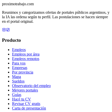
proximotrabajo
.com
Reunimos y categorizamos ofertas de portales públicos argentinos, y
la IA las ordena según tu perfil. Las postulaciones se hacen siempre
en el portal original.
Producto
Empleos
Empleos por área
Empleos remotos
Para vos
Empresas
Por provincia
Mapa
Sueldos
Observatorio del empleo
Mejores portales
Guías
Hacé tu CV
Revisar CV gratis
Carta de presentación