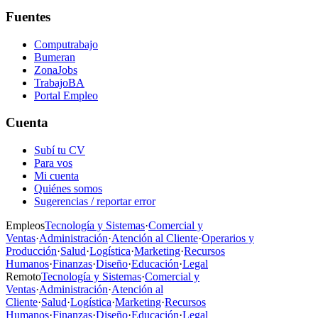
Fuentes
Computrabajo
Bumeran
ZonaJobs
TrabajoBA
Portal Empleo
Cuenta
Subí tu CV
Para vos
Mi cuenta
Quiénes somos
Sugerencias / reportar error
Empleos
Tecnología y Sistemas
·
Comercial y
Ventas
·
Administración
·
Atención al Cliente
·
Operarios y
Producción
·
Salud
·
Logística
·
Marketing
·
Recursos
Humanos
·
Finanzas
·
Diseño
·
Educación
·
Legal
Remoto
Tecnología y Sistemas
·
Comercial y
Ventas
·
Administración
·
Atención al
Cliente
·
Salud
·
Logística
·
Marketing
·
Recursos
Humanos
·
Finanzas
·
Diseño
·
Educación
·
Legal