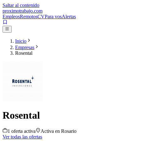
Saltar al contenido
proximotrabajo
.com
Empleos
Remotos
CV
Para vos
Alertas
Inicio
Empresas
Rosental
Rosental
1
oferta
activa
Activa en
Rosario
Ver todas las ofertas