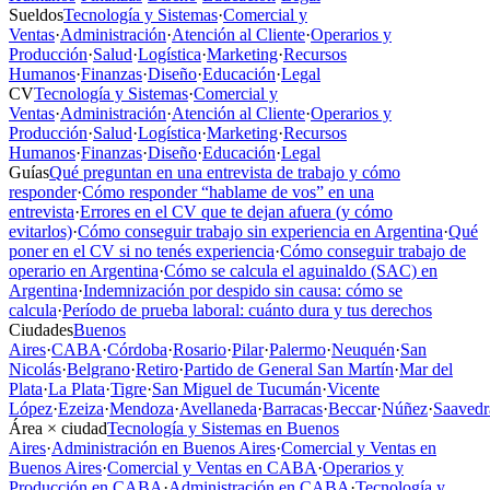
Sueldos
Tecnología y Sistemas
·
Comercial y
Ventas
·
Administración
·
Atención al Cliente
·
Operarios y
Producción
·
Salud
·
Logística
·
Marketing
·
Recursos
Humanos
·
Finanzas
·
Diseño
·
Educación
·
Legal
CV
Tecnología y Sistemas
·
Comercial y
Ventas
·
Administración
·
Atención al Cliente
·
Operarios y
Producción
·
Salud
·
Logística
·
Marketing
·
Recursos
Humanos
·
Finanzas
·
Diseño
·
Educación
·
Legal
Guías
Qué preguntan en una entrevista de trabajo y cómo
responder
·
Cómo responder “hablame de vos” en una
entrevista
·
Errores en el CV que te dejan afuera (y cómo
evitarlos)
·
Cómo conseguir trabajo sin experiencia en Argentina
·
Qué
poner en el CV si no tenés experiencia
·
Cómo conseguir trabajo de
operario en Argentina
·
Cómo se calcula el aguinaldo (SAC) en
Argentina
·
Indemnización por despido sin causa: cómo se
calcula
·
Período de prueba laboral: cuánto dura y tus derechos
Ciudades
Buenos
Aires
·
CABA
·
Córdoba
·
Rosario
·
Pilar
·
Palermo
·
Neuquén
·
San
Nicolás
·
Belgrano
·
Retiro
·
Partido de General San Martín
·
Mar del
Plata
·
La Plata
·
Tigre
·
San Miguel de Tucumán
·
Vicente
López
·
Ezeiza
·
Mendoza
·
Avellaneda
·
Barracas
·
Beccar
·
Núñez
·
Saavedr
Área × ciudad
Tecnología y Sistemas en Buenos
Aires
·
Administración en Buenos Aires
·
Comercial y Ventas en
Buenos Aires
·
Comercial y Ventas en CABA
·
Operarios y
Producción en CABA
·
Administración en CABA
·
Tecnología y