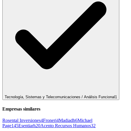
Tecnología, Sistemas y Telecomunicaciones / Análisis Funcional
1
Empresas similares
Rosental Inversiones
4
Froneri
4
Madiadh
6
Michael
Page
145
Esentiarh
20
Acento Recursos Humanos
32