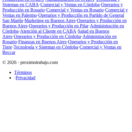
Sistemas en CABA
·
Comercial y Ventas en Córdoba
·
Operarios y
Producción en Rosario
·
Comercial y Ventas en Rosario
·
Comercial y
Ventas en Palermo
·
Operarios y Producción en Partido de General
San Martín
·
Marketing en Buenos Aires
·
Operarios y Producción en
Buenos Aires
·
Operarios y Producción en Pilar
·
Administración en
Córdoba
·
Atención al Cliente en CABA
·
Salud en Buenos
Aires
·
Operarios y Producción en Córdoba
·
Administración en
Rosario
·
Finanzas en Buenos Aires
·
Operarios y Producción en
Tigre
·
Tecnología y Sistemas en Córdoba
·
Comercial y Ventas en
Beccar
© 2026 · proximotrabajo.com
Términos
·
Privacidad