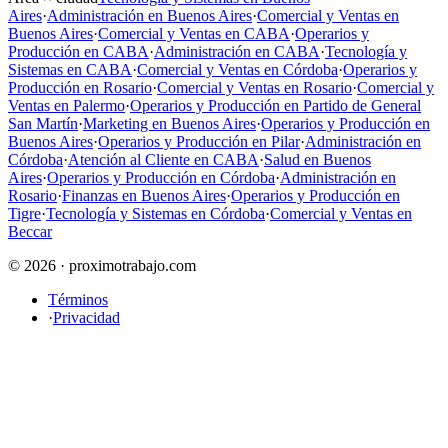
Aires
·
Administración en Buenos Aires
·
Comercial y Ventas en
Buenos Aires
·
Comercial y Ventas en CABA
·
Operarios y
Producción en CABA
·
Administración en CABA
·
Tecnología y
Sistemas en CABA
·
Comercial y Ventas en Córdoba
·
Operarios y
Producción en Rosario
·
Comercial y Ventas en Rosario
·
Comercial y
Ventas en Palermo
·
Operarios y Producción en Partido de General
San Martín
·
Marketing en Buenos Aires
·
Operarios y Producción en
Buenos Aires
·
Operarios y Producción en Pilar
·
Administración en
Córdoba
·
Atención al Cliente en CABA
·
Salud en Buenos
Aires
·
Operarios y Producción en Córdoba
·
Administración en
Rosario
·
Finanzas en Buenos Aires
·
Operarios y Producción en
Tigre
·
Tecnología y Sistemas en Córdoba
·
Comercial y Ventas en
Beccar
© 2026 · proximotrabajo.com
Términos
·
Privacidad