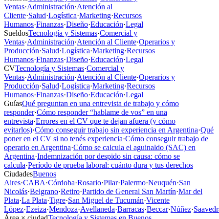
Ventas
·
Administración
·
Atención al
Cliente
·
Salud
·
Logística
·
Marketing
·
Recursos
Humanos
·
Finanzas
·
Diseño
·
Educación
·
Legal
Sueldos
Tecnología y Sistemas
·
Comercial y
Ventas
·
Administración
·
Atención al Cliente
·
Operarios y
Producción
·
Salud
·
Logística
·
Marketing
·
Recursos
Humanos
·
Finanzas
·
Diseño
·
Educación
·
Legal
CV
Tecnología y Sistemas
·
Comercial y
Ventas
·
Administración
·
Atención al Cliente
·
Operarios y
Producción
·
Salud
·
Logística
·
Marketing
·
Recursos
Humanos
·
Finanzas
·
Diseño
·
Educación
·
Legal
Guías
Qué preguntan en una entrevista de trabajo y cómo
responder
·
Cómo responder “hablame de vos” en una
entrevista
·
Errores en el CV que te dejan afuera (y cómo
evitarlos)
·
Cómo conseguir trabajo sin experiencia en Argentina
·
Qué
poner en el CV si no tenés experiencia
·
Cómo conseguir trabajo de
operario en Argentina
·
Cómo se calcula el aguinaldo (SAC) en
Argentina
·
Indemnización por despido sin causa: cómo se
calcula
·
Período de prueba laboral: cuánto dura y tus derechos
Ciudades
Buenos
Aires
·
CABA
·
Córdoba
·
Rosario
·
Pilar
·
Palermo
·
Neuquén
·
San
Nicolás
·
Belgrano
·
Retiro
·
Partido de General San Martín
·
Mar del
Plata
·
La Plata
·
Tigre
·
San Miguel de Tucumán
·
Vicente
López
·
Ezeiza
·
Mendoza
·
Avellaneda
·
Barracas
·
Beccar
·
Núñez
·
Saavedr
Área × ciudad
Tecnología y Sistemas en Buenos