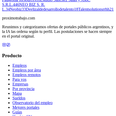
S.R.L.
446
NEO BIZ S. R.
L.
34
Neobiz
33
Deelizaldedesarrollodetalento
18
Talentsolutionsrrhh
21
proximotrabajo
.com
Reunimos y categorizamos ofertas de portales públicos argentinos, y
la IA las ordena según tu perfil. Las postulaciones se hacen siempre
en el portal original.
Producto
Empleos
Empleos por área
Empleos remotos
Para vos
Empresas
Por provincia
Mapa
Sueldos
Observatorio del empleo
Mejores portales
Guías