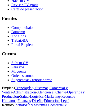
Hacé tu CV
Revisar CV gratis
Carta de presentación
Fuentes
Computrabajo
Bumeran
ZonaJobs
TrabajoBA
Portal Empleo
Cuenta
Subí tu CV
Para vos
Mi cuenta
Quiénes somos
Sugerencias / reportar error
Empleos
Tecnología y Sistemas
·
Comercial y
Ventas
·
Administración
·
Atención al Cliente
·
Operarios y
Producción
·
Salud
·
Logística
·
Marketing
·
Recursos
Humanos
·
Finanzas
·
Diseño
·
Educación
·
Legal
Remoto
Tecnología y Sistemas
·
Comercial y