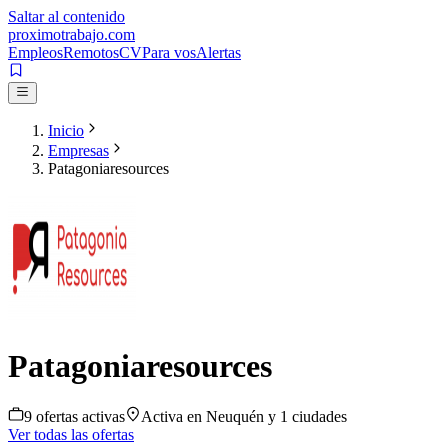
Saltar al contenido
proximotrabajo
.com
Empleos
Remotos
CV
Para vos
Alertas
Inicio
Empresas
Patagoniaresources
Patagoniaresources
9
oferta
s
activa
s
Activa en
Neuquén
y 1 ciudades
Ver todas las ofertas