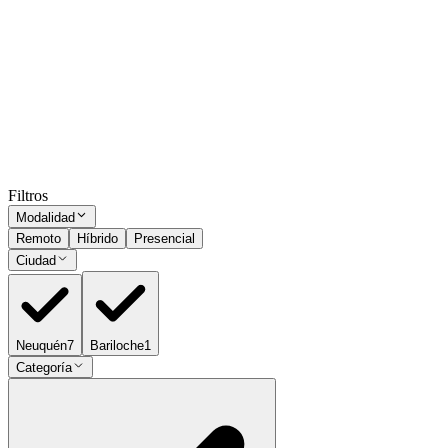
Gerente Regional - Zona Sur
Bariloche
Presencial
·
hace 2 meses
Presencial
Sin sueldo
hace 2 meses
Ocultar vistos
Filtros
Modalidad
Remoto
Híbrido
Presencial
Ciudad
Neuquén
7
Bariloche
1
Categoría