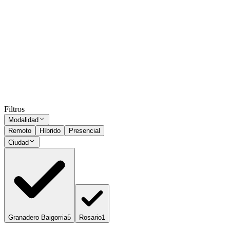
Presencial
Sin sueldo
hace 1 mes
Administrativa PART TIME
Rosario
Presencial
·
hace 1 mes
Presencial
Sin sueldo
hace 1 mes
Ocultar vistos
Filtros
Modalidad
Remoto
Híbrido
Presencial
Ciudad
Granadero Baigorria
5
Rosario
1