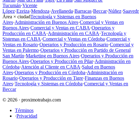
Tucumán
·
Vicente
López
·
Ezeiza
·
Mendoza
·
Avellaneda
·
Barracas
·
Beccar
·
Núñez
·
Saavedr
Área × ciudad
Tecnología y Sistemas en Buenos
Aires
·
Administración en Buenos Aires
·
Comercial y Ventas en
Buenos Aires
·
Comercial y Ventas en CABA
·
Operarios y
Producción en CABA
·
Administración en CABA
·
Tecnología y
Sistemas en CABA
·
Comercial y Ventas en Córdoba
·
Comercial y
Ventas en Rosario
·
Operarios y Producción en Rosario
·
Comercial y
Ventas en Palermo
·
Operarios y Producción en Partido de General
San Martín
·
Marketing en Buenos Aires
·
Operarios y Producción en
Buenos Aires
·
Operarios y Producción en Pilar
·
Administración en
Córdoba
·
Atención al Cliente en CABA
·
Salud en Buenos
Aires
·
Operarios y Producción en Córdoba
·
Administración en
Rosario
·
Operarios y Producción en Tigre
·
Finanzas en Buenos
Aires
·
Tecnología y Sistemas en Córdoba
·
Comercial y Ventas en
Beccar
© 2026 · proximotrabajo.com
Términos
·
Privacidad