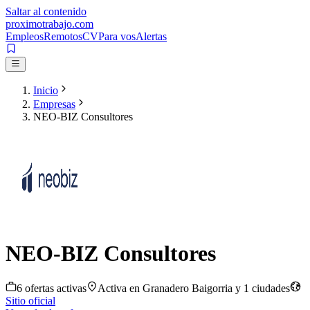
Saltar al contenido
proximotrabajo
.com
Empleos
Remotos
CV
Para vos
Alertas
Inicio
Empresas
NEO-BIZ Consultores
NEO-BIZ Consultores
6
oferta
s
activa
s
Activa en
Granadero Baigorria
y 1 ciudades
Sitio oficial