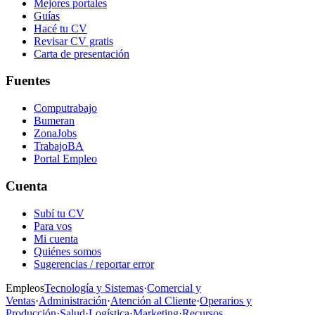
Mejores portales
Guías
Hacé tu CV
Revisar CV gratis
Carta de presentación
Fuentes
Computrabajo
Bumeran
ZonaJobs
TrabajoBA
Portal Empleo
Cuenta
Subí tu CV
Para vos
Mi cuenta
Quiénes somos
Sugerencias / reportar error
Empleos
Tecnología y Sistemas
·
Comercial y
Ventas
·
Administración
·
Atención al Cliente
·
Operarios y
Producción
·
Salud
·
Logística
·
Marketing
·
Recursos