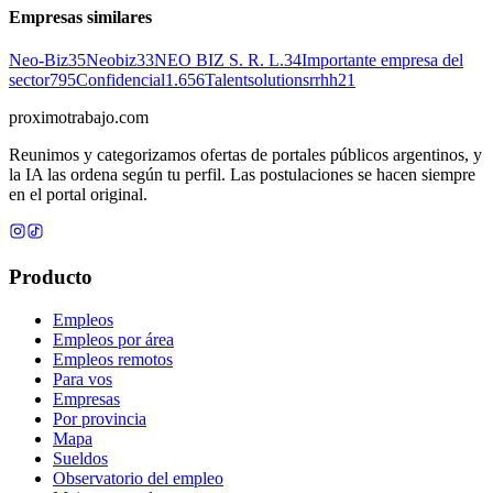
Empresas similares
Neo-Biz
35
Neobiz
33
NEO BIZ S. R. L.
34
Importante empresa del
sector
795
Confidencial
1.656
Talentsolutionsrrhh
21
proximotrabajo
.com
Reunimos y categorizamos ofertas de portales públicos argentinos, y
la IA las ordena según tu perfil. Las postulaciones se hacen siempre
en el portal original.
Producto
Empleos
Empleos por área
Empleos remotos
Para vos
Empresas
Por provincia
Mapa
Sueldos
Observatorio del empleo