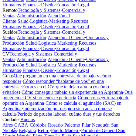
Humanos
·
Finanzas
·
Diseño
·
Educación
·
Legal
Remoto
Tecnología y Sistemas
·
Comercial y
Ventas
·
Administración
·
Atención al
Cliente
·
Salud
·
Logística
·
Marketing
·
Recursos
Humanos
·
Finanzas
·
Diseño
·
Educación
·
Legal
Sueldos
Tecnología y Sistemas
·
Comercial y
Ventas
·
Administración
·
Atención al Cliente
·
Operarios y
Producción
·
Salud
·
Logística
·
Marketing
·
Recursos
Humanos
·
Finanzas
·
Diseño
·
Educación
·
Legal
CV
Tecnología y Sistemas
·
Comercial y
Ventas
·
Administración
·
Atención al Cliente
·
Operarios y
Producción
·
Salud
·
Logística
·
Marketing
·
Recursos
Humanos
·
Finanzas
·
Diseño
·
Educación
·
Legal
Guías
Qué preguntan en una entrevista de trabajo y cómo
responder
·
Cómo responder “hablame de vos” en una
entrevista
·
Errores en el CV que te dejan afuera (y cómo
evitarlos)
·
Cómo conseguir trabajo sin experiencia en Argentina
·
Qué
poner en el CV si no tenés experiencia
·
Cómo conseguir trabajo de
operario en Argentina
·
Cómo se calcula el aguinaldo (SAC) en
Argentina
·
Indemnización por despido sin causa: cómo se
calcula
·
Período de prueba laboral: cuánto dura y tus derechos
Ciudades
Buenos
Aires
·
CABA
·
Córdoba
·
Rosario
·
Palermo
·
Pilar
·
Neuquén
·
San
Nicolás
·
Belgrano
·
Retiro
·
Puerto Madero
·
Partido de General San
Martín
·
Mar del Plata
·
Tigre
·
La Plata
·
San Miguel de