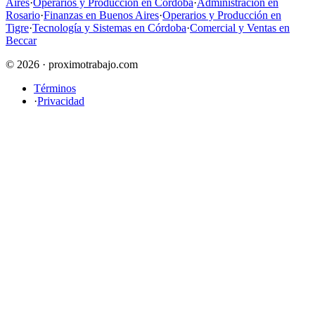
Aires
·
Operarios y Producción en Córdoba
·
Administración en
Rosario
·
Finanzas en Buenos Aires
·
Operarios y Producción en
Tigre
·
Tecnología y Sistemas en Córdoba
·
Comercial y Ventas en
Beccar
© 2026 · proximotrabajo.com
Términos
·
Privacidad