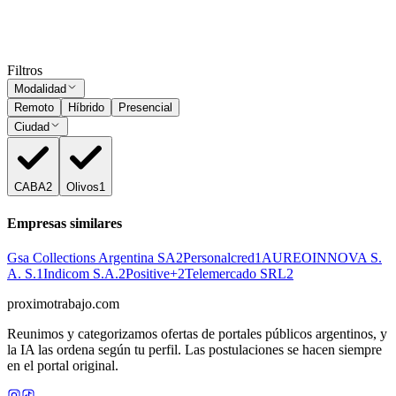
Subir CV
Ocultar vistos
Filtros
Modalidad
Remoto
Híbrido
Presencial
Ciudad
CABA
2
Olivos
1
Empresas similares
Gsa Collections Argentina SA
2
Personalcred
1
AUREOINNOVA S.
A. S.
1
Indicom S.A.
2
Positive+
2
Telemercado SRL
2
proximotrabajo
.com
Reunimos y categorizamos ofertas de portales públicos argentinos, y
la IA las ordena según tu perfil. Las postulaciones se hacen siempre
en el portal original.