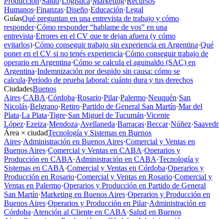
Producción
·
Salud
·
Logística
·
Marketing
·
Recursos
Humanos
·
Finanzas
·
Diseño
·
Educación
·
Legal
Guías
Qué preguntan en una entrevista de trabajo y cómo
responder
·
Cómo responder “hablame de vos” en una
entrevista
·
Errores en el CV que te dejan afuera (y cómo
evitarlos)
·
Cómo conseguir trabajo sin experiencia en Argentina
·
Qué
poner en el CV si no tenés experiencia
·
Cómo conseguir trabajo de
operario en Argentina
·
Cómo se calcula el aguinaldo (SAC) en
Argentina
·
Indemnización por despido sin causa: cómo se
calcula
·
Período de prueba laboral: cuánto dura y tus derechos
Ciudades
Buenos
Aires
·
CABA
·
Córdoba
·
Rosario
·
Pilar
·
Palermo
·
Neuquén
·
San
Nicolás
·
Belgrano
·
Retiro
·
Partido de General San Martín
·
Mar del
Plata
·
La Plata
·
Tigre
·
San Miguel de Tucumán
·
Vicente
López
·
Ezeiza
·
Mendoza
·
Avellaneda
·
Barracas
·
Beccar
·
Núñez
·
Saavedr
Área × ciudad
Tecnología y Sistemas en Buenos
Aires
·
Administración en Buenos Aires
·
Comercial y Ventas en
Buenos Aires
·
Comercial y Ventas en CABA
·
Operarios y
Producción en CABA
·
Administración en CABA
·
Tecnología y
Sistemas en CABA
·
Comercial y Ventas en Córdoba
·
Operarios y
Producción en Rosario
·
Comercial y Ventas en Rosario
·
Comercial y
Ventas en Palermo
·
Operarios y Producción en Partido de General
San Martín
·
Marketing en Buenos Aires
·
Operarios y Producción en
Buenos Aires
·
Operarios y Producción en Pilar
·
Administración en
Córdoba
·
Atención al Cliente en CABA
·
Salud en Buenos