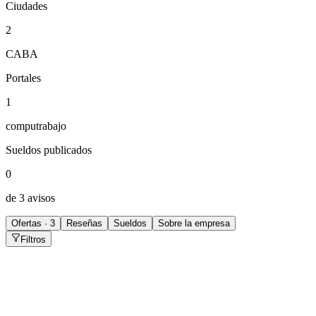
Ciudades
2
CABA
Portales
1
computrabajo
Sueldos publicados
0
de 3 avisos
Ofertas · 3
Reseñas
Sueldos
Sobre la empresa
Filtros
Operador/a de Contact Center Atención al cliente
CABA