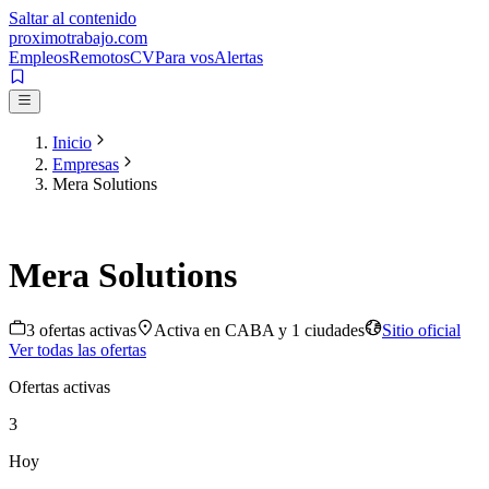
Saltar al contenido
proximotrabajo
.com
Empleos
Remotos
CV
Para vos
Alertas
Inicio
Empresas
Mera Solutions
Mera Solutions
3
oferta
s
activa
s
Activa en
CABA
y 1 ciudades
Sitio oficial
Ver todas las ofertas
Ofertas activas
3
Hoy