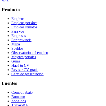
Producto
Empleos
Empleos por área
Empleos remotos
Para vos
Empresas
Por provincia
Mapa
Sueldos
Observatorio del empleo
Mejores portales
Guías
Hacé tu CV
Revisar CV gratis
Carta de presentación
Fuentes
Computrabajo
Bumeran
ZonaJobs
TrabajoBA