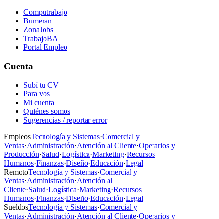
Computrabajo
Bumeran
ZonaJobs
TrabajoBA
Portal Empleo
Cuenta
Subí tu CV
Para vos
Mi cuenta
Quiénes somos
Sugerencias / reportar error
Empleos
Tecnología y Sistemas
·
Comercial y
Ventas
·
Administración
·
Atención al Cliente
·
Operarios y
Producción
·
Salud
·
Logística
·
Marketing
·
Recursos
Humanos
·
Finanzas
·
Diseño
·
Educación
·
Legal
Remoto
Tecnología y Sistemas
·
Comercial y
Ventas
·
Administración
·
Atención al
Cliente
·
Salud
·
Logística
·
Marketing
·
Recursos
Humanos
·
Finanzas
·
Diseño
·
Educación
·
Legal
Sueldos
Tecnología y Sistemas
·
Comercial y
Ventas
·
Administración
·
Atención al Cliente
·
Operarios y