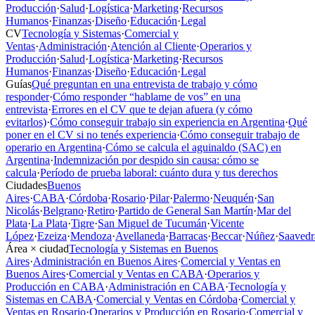
Producción
·
Salud
·
Logística
·
Marketing
·
Recursos
Humanos
·
Finanzas
·
Diseño
·
Educación
·
Legal
CV
Tecnología y Sistemas
·
Comercial y
Ventas
·
Administración
·
Atención al Cliente
·
Operarios y
Producción
·
Salud
·
Logística
·
Marketing
·
Recursos
Humanos
·
Finanzas
·
Diseño
·
Educación
·
Legal
Guías
Qué preguntan en una entrevista de trabajo y cómo
responder
·
Cómo responder “hablame de vos” en una
entrevista
·
Errores en el CV que te dejan afuera (y cómo
evitarlos)
·
Cómo conseguir trabajo sin experiencia en Argentina
·
Qué
poner en el CV si no tenés experiencia
·
Cómo conseguir trabajo de
operario en Argentina
·
Cómo se calcula el aguinaldo (SAC) en
Argentina
·
Indemnización por despido sin causa: cómo se
calcula
·
Período de prueba laboral: cuánto dura y tus derechos
Ciudades
Buenos
Aires
·
CABA
·
Córdoba
·
Rosario
·
Pilar
·
Palermo
·
Neuquén
·
San
Nicolás
·
Belgrano
·
Retiro
·
Partido de General San Martín
·
Mar del
Plata
·
La Plata
·
Tigre
·
San Miguel de Tucumán
·
Vicente
López
·
Ezeiza
·
Mendoza
·
Avellaneda
·
Barracas
·
Beccar
·
Núñez
·
Saavedr
Área × ciudad
Tecnología y Sistemas en Buenos
Aires
·
Administración en Buenos Aires
·
Comercial y Ventas en
Buenos Aires
·
Comercial y Ventas en CABA
·
Operarios y
Producción en CABA
·
Administración en CABA
·
Tecnología y
Sistemas en CABA
·
Comercial y Ventas en Córdoba
·
Comercial y
Ventas en Rosario
·
Operarios y Producción en Rosario
·
Comercial y