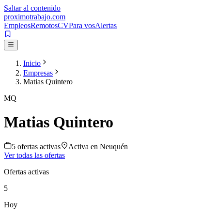
Saltar al contenido
proximotrabajo
.com
Empleos
Remotos
CV
Para vos
Alertas
Inicio
Empresas
Matias Quintero
MQ
Matias Quintero
5
oferta
s
activa
s
Activa en
Neuquén
Ver todas las ofertas
Ofertas activas
5
Hoy