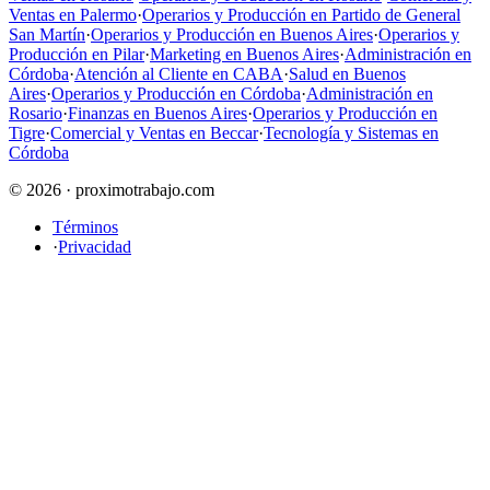
Ventas en Palermo
·
Operarios y Producción en Partido de General
San Martín
·
Operarios y Producción en Buenos Aires
·
Operarios y
Producción en Pilar
·
Marketing en Buenos Aires
·
Administración en
Córdoba
·
Atención al Cliente en CABA
·
Salud en Buenos
Aires
·
Operarios y Producción en Córdoba
·
Administración en
Rosario
·
Finanzas en Buenos Aires
·
Operarios y Producción en
Tigre
·
Comercial y Ventas en Beccar
·
Tecnología y Sistemas en
Córdoba
© 2026 · proximotrabajo.com
Términos
·
Privacidad