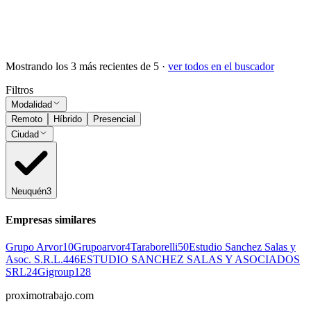
Subir CV
Ocultar vistos
Mostrando los
3
más recientes de
5
·
ver todos en el buscador
Filtros
Modalidad
Remoto
Híbrido
Presencial
Ciudad
Neuquén
3
Empresas similares
Grupo Arvor
10
Grupoarvor
4
Taraborelli
50
Estudio Sanchez Salas y
Asoc. S.R.L.
446
ESTUDIO SANCHEZ SALAS Y ASOCIADOS
SRL
24
Gigroup
128
proximotrabajo
.com