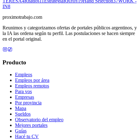
TERESA
4
Rhatios
11
EstrategiaRRHH
19
Hand Selection
37
WORK -
IN
8
proximotrabajo
.com
Reunimos y categorizamos ofertas de portales públicos argentinos, y
la IA las ordena según tu perfil. Las postulaciones se hacen siempre
en el portal original.
Producto
Empleos
Empleos por área
Empleos remotos
Para vos
Empresas
Por provincia
Mapa
Sueldos
Observatorio del empleo
Mejores portales
Guías
Hacé tu CV