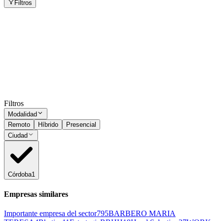
Filtros
Coordinador de Compras
Córdoba
Presencial
·
hace 1 mes
Presencial
Sin sueldo
hace 1 mes
Ocultar vistos
Filtros
Modalidad
Remoto
Híbrido
Presencial
Ciudad
Córdoba
1
Empresas similares
Importante empresa del sector
795
BARBERO MARIA