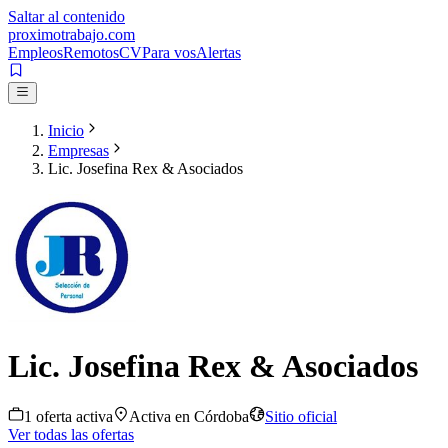
Saltar al contenido
proximotrabajo
.com
Empleos
Remotos
CV
Para vos
Alertas
Inicio
Empresas
Lic. Josefina Rex & Asociados
Lic. Josefina Rex & Asociados
1
oferta
activa
Activa en
Córdoba
Sitio oficial
Ver todas las ofertas