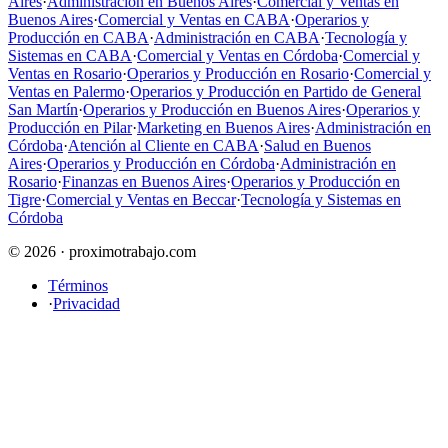
Aires
·
Administración en Buenos Aires
·
Comercial y Ventas en
Buenos Aires
·
Comercial y Ventas en CABA
·
Operarios y
Producción en CABA
·
Administración en CABA
·
Tecnología y
Sistemas en CABA
·
Comercial y Ventas en Córdoba
·
Comercial y
Ventas en Rosario
·
Operarios y Producción en Rosario
·
Comercial y
Ventas en Palermo
·
Operarios y Producción en Partido de General
San Martín
·
Operarios y Producción en Buenos Aires
·
Operarios y
Producción en Pilar
·
Marketing en Buenos Aires
·
Administración en
Córdoba
·
Atención al Cliente en CABA
·
Salud en Buenos
Aires
·
Operarios y Producción en Córdoba
·
Administración en
Rosario
·
Finanzas en Buenos Aires
·
Operarios y Producción en
Tigre
·
Comercial y Ventas en Beccar
·
Tecnología y Sistemas en
Córdoba
© 2026 · proximotrabajo.com
Términos
·
Privacidad