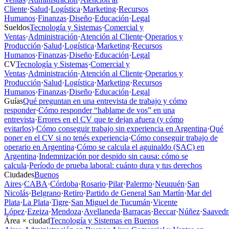
Cliente
·
Salud
·
Logística
·
Marketing
·
Recursos
Humanos
·
Finanzas
·
Diseño
·
Educación
·
Legal
Sueldos
Tecnología y Sistemas
·
Comercial y
Ventas
·
Administración
·
Atención al Cliente
·
Operarios y
Producción
·
Salud
·
Logística
·
Marketing
·
Recursos
Humanos
·
Finanzas
·
Diseño
·
Educación
·
Legal
CV
Tecnología y Sistemas
·
Comercial y
Ventas
·
Administración
·
Atención al Cliente
·
Operarios y
Producción
·
Salud
·
Logística
·
Marketing
·
Recursos
Humanos
·
Finanzas
·
Diseño
·
Educación
·
Legal
Guías
Qué preguntan en una entrevista de trabajo y cómo
responder
·
Cómo responder “hablame de vos” en una
entrevista
·
Errores en el CV que te dejan afuera (y cómo
evitarlos)
·
Cómo conseguir trabajo sin experiencia en Argentina
·
Qué
poner en el CV si no tenés experiencia
·
Cómo conseguir trabajo de
operario en Argentina
·
Cómo se calcula el aguinaldo (SAC) en
Argentina
·
Indemnización por despido sin causa: cómo se
calcula
·
Período de prueba laboral: cuánto dura y tus derechos
Ciudades
Buenos
Aires
·
CABA
·
Córdoba
·
Rosario
·
Pilar
·
Palermo
·
Neuquén
·
San
Nicolás
·
Belgrano
·
Retiro
·
Partido de General San Martín
·
Mar del
Plata
·
La Plata
·
Tigre
·
San Miguel de Tucumán
·
Vicente
López
·
Ezeiza
·
Mendoza
·
Avellaneda
·
Barracas
·
Beccar
·
Núñez
·
Saavedr
Área × ciudad
Tecnología y Sistemas en Buenos