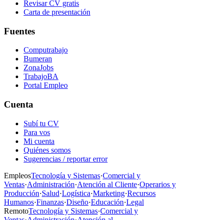
Revisar CV gratis
Carta de presentación
Fuentes
Computrabajo
Bumeran
ZonaJobs
TrabajoBA
Portal Empleo
Cuenta
Subí tu CV
Para vos
Mi cuenta
Quiénes somos
Sugerencias / reportar error
Empleos
Tecnología y Sistemas
·
Comercial y
Ventas
·
Administración
·
Atención al Cliente
·
Operarios y
Producción
·
Salud
·
Logística
·
Marketing
·
Recursos
Humanos
·
Finanzas
·
Diseño
·
Educación
·
Legal
Remoto
Tecnología y Sistemas
·
Comercial y
Ventas
·
Administración
·
Atención al