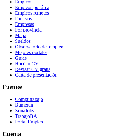
Empleos
Empleos por área
Empleos remotos
Para vos
Empresas
Por provincia
Mapa
Sueldos
Observatorio del empleo
Mejores portales
Guías
Hacé tu CV
Revisar CV gratis
Carta de presentación
Fuentes
Computrabajo
Bumeran
ZonaJobs
TrabajoBA
Portal Empleo
Cuenta