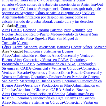
entrevista
·
Errores en el CV que te dejan afuera (y cómo
evitarlos)
·
Cómo conseguir trabajo sin experiencia en Argentina
·
Qué
poner en el CV si no tenés experiencia
·
Cómo conseguir trabajo de
operario en Argentina
·
Cómo se calcula el aguinaldo (SAC) en
Argentina
·
Indemnización por despido sin causa: cómo se
calcula
·
Período de prueba laboral: cuánto dura y tus derechos
Ciudades
Buenos
Aires
·
CABA
·
Córdoba
·
Rosario
·
Palermo
·
Pilar
·
Neuquén
·
San
Nicolás
·
Belgrano
·
Retiro
·
Puerto Madero
·
Partido de General San
Martín
·
Mar del Plata
·
Tigre
·
La Plata
·
San Miguel de
Tucumán
·
Vicente
López
·
Ezeiza
·
Mendoza
·
Avellaneda
·
Barracas
·
Beccar
·
Núñez
·
Saavedr
Área × ciudad
Tecnología y Sistemas en Buenos
Aires
·
Administración en Buenos Aires
·
Comercial y Ventas en
Buenos Aires
·
Comercial y Ventas en CABA
·
Operarios y
Producción en CABA
·
Administración en CABA
·
Tecnología y
Sistemas en CABA
·
Comercial y Ventas en Córdoba
·
Comercial y
Ventas en Rosario
·
Operarios y Producción en Rosario
·
Comercial y
Ventas en Palermo
·
Operarios y Producción en Partido de General
San Martín
·
Marketing en Buenos Aires
·
Operarios y Producción en
Buenos Aires
·
Operarios y Producción en Pilar
·
Administración en
Córdoba
·
Atención al Cliente en CABA
·
Salud en Buenos
Aires
·
Operarios y Producción en Córdoba
·
Administración en
Rosario
·
Operarios y Producción en Tigre
·
Finanzas en Buenos
Aires
·
Tecnología y Sistemas en Córdoba
·
Comercial y Ventas en