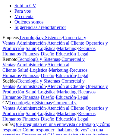
Subí tu CV
Para vos
Mi cuenta
Quiénes somos
Sugerencias / reportar error
Empleos
Tecnología y Sistemas
·
Comercial y
Ventas
·
Administración
·
Atención al Cliente
·
Operarios y
Producción
·
Salud
·
Logística
·
Marketing
·
Recursos
Humanos
·
Finanzas
·
Diseño
·
Educación
·
Legal
Remoto
Tecnología y Sistemas
·
Comercial y
Ventas
·
Administración
·
Atención al
Cliente
·
Salud
·
Logística
·
Marketing
·
Recursos
Humanos
·
Finanzas
·
Diseño
·
Educación
·
Legal
Sueldos
Tecnología y Sistemas
·
Comercial y
Ventas
·
Administración
·
Atención al Cliente
·
Operarios y
Producción
·
Salud
·
Logística
·
Marketing
·
Recursos
Humanos
·
Finanzas
·
Diseño
·
Educación
·
Legal
CV
Tecnología y Sistemas
·
Comercial y
Ventas
·
Administración
·
Atención al Cliente
·
Operarios y
Producción
·
Salud
·
Logística
·
Marketing
·
Recursos
Humanos
·
Finanzas
·
Diseño
·
Educación
·
Legal
Guías
Qué preguntan en una entrevista de trabajo y cómo
responder
·
Cómo responder “hablame de vos” en una