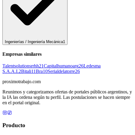
Ingenierías / Ingeniería Mecánica
1
Empresas similares
Talentsolutionsrrhh
21
Capitalhumanoarg
26
Ledesma
S.A.A.I.
2
Bitali
11
Bra
10
Serialdelatorre
26
proximotrabajo
.com
Reunimos y categorizamos ofertas de portales públicos argentinos, y
la IA las ordena según tu perfil. Las postulaciones se hacen siempre
en el portal original.
Producto