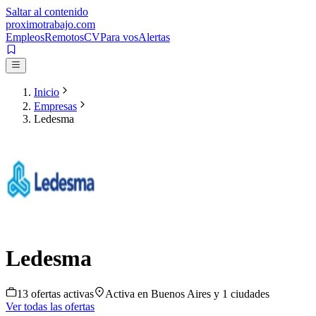
Saltar al contenido
proximotrabajo
.com
Empleos
Remotos
CV
Para vos
Alertas
Inicio
Empresas
Ledesma
Ledesma
13
oferta
s
activa
s
Activa en
Buenos Aires
y 1 ciudades
Ver todas las ofertas