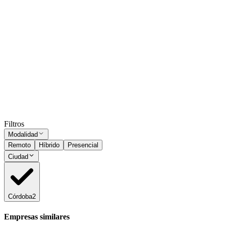
Presencial
·
hace 14 días
Presencial
Sin sueldo
hace 14 días
Responsable de local comercial
Córdoba
Presencial
·
hace 1 mes
Presencial
Sin sueldo
hace 1 mes
Ocultar vistos
Filtros
Modalidad
Remoto
Híbrido
Presencial
Ciudad
Córdoba
2
Empresas similares