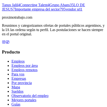
Tanus Jalil
4
Connecting Talent
4
Grupo Abans
35
LO DE
JESUS
7
Importante empresa del sector
795
vendor srl
1
proximotrabajo
.com
Reunimos y categorizamos ofertas de portales públicos argentinos, y
la IA las ordena según tu perfil. Las postulaciones se hacen siempre
en el portal original.
Producto
Empleos
Empleos por área
Empleos remotos
Para vos
Empresas
Por provincia
Mapa
Sueldos
Observatorio del empleo
Mejores portales
Guías