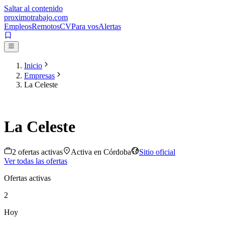
Saltar al contenido
proximotrabajo
.com
Empleos
Remotos
CV
Para vos
Alertas
Inicio
Empresas
La Celeste
La Celeste
2
oferta
s
activa
s
Activa en
Córdoba
Sitio oficial
Ver todas las ofertas
Ofertas activas
2
Hoy