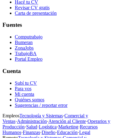
Hacé tu CV
Revisar CV gratis
Carta de presentación
Fuentes
Computrabajo
Bumeran
ZonaJobs
TrabajoBA
Portal Empleo
Cuenta
Subí tu CV
Para vos
Mi cuenta
Quiénes somos
Sugerencias / reportar error
Empleos
Tecnología y Sistemas
·
Comercial y
Ventas
·
Administración
·
Atención al Cliente
·
Operarios y
Producción
·
Salud
·
Logística
·
Marketing
·
Recursos
Humanos
·
Finanzas
·
Diseño
·
Educación
·
Legal
Remoto
Tecnología y Sistemas
·
Comercial y