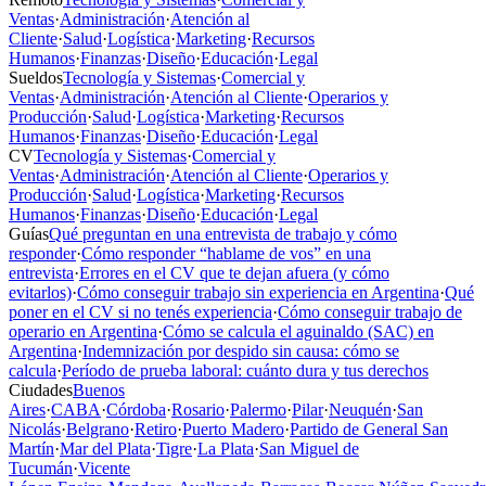
Ventas
·
Administración
·
Atención al
Cliente
·
Salud
·
Logística
·
Marketing
·
Recursos
Humanos
·
Finanzas
·
Diseño
·
Educación
·
Legal
Sueldos
Tecnología y Sistemas
·
Comercial y
Ventas
·
Administración
·
Atención al Cliente
·
Operarios y
Producción
·
Salud
·
Logística
·
Marketing
·
Recursos
Humanos
·
Finanzas
·
Diseño
·
Educación
·
Legal
CV
Tecnología y Sistemas
·
Comercial y
Ventas
·
Administración
·
Atención al Cliente
·
Operarios y
Producción
·
Salud
·
Logística
·
Marketing
·
Recursos
Humanos
·
Finanzas
·
Diseño
·
Educación
·
Legal
Guías
Qué preguntan en una entrevista de trabajo y cómo
responder
·
Cómo responder “hablame de vos” en una
entrevista
·
Errores en el CV que te dejan afuera (y cómo
evitarlos)
·
Cómo conseguir trabajo sin experiencia en Argentina
·
Qué
poner en el CV si no tenés experiencia
·
Cómo conseguir trabajo de
operario en Argentina
·
Cómo se calcula el aguinaldo (SAC) en
Argentina
·
Indemnización por despido sin causa: cómo se
calcula
·
Período de prueba laboral: cuánto dura y tus derechos
Ciudades
Buenos
Aires
·
CABA
·
Córdoba
·
Rosario
·
Palermo
·
Pilar
·
Neuquén
·
San
Nicolás
·
Belgrano
·
Retiro
·
Puerto Madero
·
Partido de General San
Martín
·
Mar del Plata
·
Tigre
·
La Plata
·
San Miguel de
Tucumán
·
Vicente