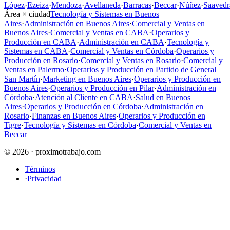
López
·
Ezeiza
·
Mendoza
·
Avellaneda
·
Barracas
·
Beccar
·
Núñez
·
Saavedr
Área × ciudad
Tecnología y Sistemas en Buenos
Aires
·
Administración en Buenos Aires
·
Comercial y Ventas en
Buenos Aires
·
Comercial y Ventas en CABA
·
Operarios y
Producción en CABA
·
Administración en CABA
·
Tecnología y
Sistemas en CABA
·
Comercial y Ventas en Córdoba
·
Operarios y
Producción en Rosario
·
Comercial y Ventas en Rosario
·
Comercial y
Ventas en Palermo
·
Operarios y Producción en Partido de General
San Martín
·
Marketing en Buenos Aires
·
Operarios y Producción en
Buenos Aires
·
Operarios y Producción en Pilar
·
Administración en
Córdoba
·
Atención al Cliente en CABA
·
Salud en Buenos
Aires
·
Operarios y Producción en Córdoba
·
Administración en
Rosario
·
Finanzas en Buenos Aires
·
Operarios y Producción en
Tigre
·
Tecnología y Sistemas en Córdoba
·
Comercial y Ventas en
Beccar
© 2026 · proximotrabajo.com
Términos
·
Privacidad