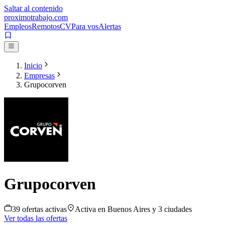
Saltar al contenido
proximotrabajo
.com
Empleos
Remotos
CV
Para vos
Alertas
Inicio
Empresas
Grupocorven
Grupocorven
39
oferta
s
activa
s
Activa en
Buenos Aires
y 3 ciudades
Ver todas las ofertas