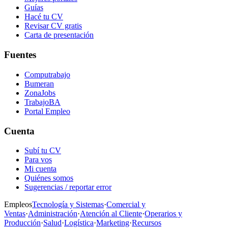
Guías
Hacé tu CV
Revisar CV gratis
Carta de presentación
Fuentes
Computrabajo
Bumeran
ZonaJobs
TrabajoBA
Portal Empleo
Cuenta
Subí tu CV
Para vos
Mi cuenta
Quiénes somos
Sugerencias / reportar error
Empleos
Tecnología y Sistemas
·
Comercial y
Ventas
·
Administración
·
Atención al Cliente
·
Operarios y
Producción
·
Salud
·
Logística
·
Marketing
·
Recursos