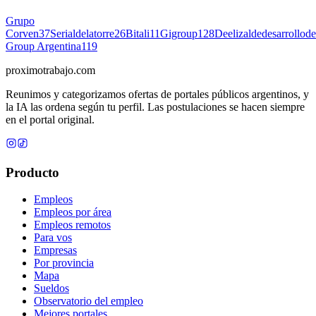
Grupo
Corven
37
Serialdelatorre
26
Bitali
11
Gigroup
128
Deelizaldedesarrollode
Group Argentina
119
proximotrabajo
.com
Reunimos y categorizamos ofertas de portales públicos argentinos, y
la IA las ordena según tu perfil. Las postulaciones se hacen siempre
en el portal original.
Producto
Empleos
Empleos por área
Empleos remotos
Para vos
Empresas
Por provincia
Mapa
Sueldos
Observatorio del empleo
Mejores portales