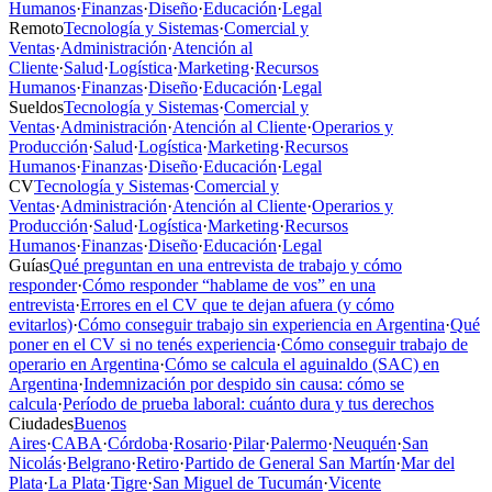
Humanos
·
Finanzas
·
Diseño
·
Educación
·
Legal
Remoto
Tecnología y Sistemas
·
Comercial y
Ventas
·
Administración
·
Atención al
Cliente
·
Salud
·
Logística
·
Marketing
·
Recursos
Humanos
·
Finanzas
·
Diseño
·
Educación
·
Legal
Sueldos
Tecnología y Sistemas
·
Comercial y
Ventas
·
Administración
·
Atención al Cliente
·
Operarios y
Producción
·
Salud
·
Logística
·
Marketing
·
Recursos
Humanos
·
Finanzas
·
Diseño
·
Educación
·
Legal
CV
Tecnología y Sistemas
·
Comercial y
Ventas
·
Administración
·
Atención al Cliente
·
Operarios y
Producción
·
Salud
·
Logística
·
Marketing
·
Recursos
Humanos
·
Finanzas
·
Diseño
·
Educación
·
Legal
Guías
Qué preguntan en una entrevista de trabajo y cómo
responder
·
Cómo responder “hablame de vos” en una
entrevista
·
Errores en el CV que te dejan afuera (y cómo
evitarlos)
·
Cómo conseguir trabajo sin experiencia en Argentina
·
Qué
poner en el CV si no tenés experiencia
·
Cómo conseguir trabajo de
operario en Argentina
·
Cómo se calcula el aguinaldo (SAC) en
Argentina
·
Indemnización por despido sin causa: cómo se
calcula
·
Período de prueba laboral: cuánto dura y tus derechos
Ciudades
Buenos
Aires
·
CABA
·
Córdoba
·
Rosario
·
Pilar
·
Palermo
·
Neuquén
·
San
Nicolás
·
Belgrano
·
Retiro
·
Partido de General San Martín
·
Mar del
Plata
·
La Plata
·
Tigre
·
San Miguel de Tucumán
·
Vicente