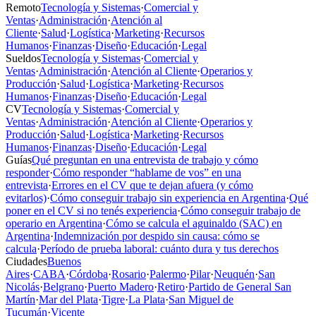
Remoto
Tecnología y Sistemas
·
Comercial y
Ventas
·
Administración
·
Atención al
Cliente
·
Salud
·
Logística
·
Marketing
·
Recursos
Humanos
·
Finanzas
·
Diseño
·
Educación
·
Legal
Sueldos
Tecnología y Sistemas
·
Comercial y
Ventas
·
Administración
·
Atención al Cliente
·
Operarios y
Producción
·
Salud
·
Logística
·
Marketing
·
Recursos
Humanos
·
Finanzas
·
Diseño
·
Educación
·
Legal
CV
Tecnología y Sistemas
·
Comercial y
Ventas
·
Administración
·
Atención al Cliente
·
Operarios y
Producción
·
Salud
·
Logística
·
Marketing
·
Recursos
Humanos
·
Finanzas
·
Diseño
·
Educación
·
Legal
Guías
Qué preguntan en una entrevista de trabajo y cómo
responder
·
Cómo responder “hablame de vos” en una
entrevista
·
Errores en el CV que te dejan afuera (y cómo
evitarlos)
·
Cómo conseguir trabajo sin experiencia en Argentina
·
Qué
poner en el CV si no tenés experiencia
·
Cómo conseguir trabajo de
operario en Argentina
·
Cómo se calcula el aguinaldo (SAC) en
Argentina
·
Indemnización por despido sin causa: cómo se
calcula
·
Período de prueba laboral: cuánto dura y tus derechos
Ciudades
Buenos
Aires
·
CABA
·
Córdoba
·
Rosario
·
Palermo
·
Pilar
·
Neuquén
·
San
Nicolás
·
Belgrano
·
Puerto Madero
·
Retiro
·
Partido de General San
Martín
·
Mar del Plata
·
Tigre
·
La Plata
·
San Miguel de
Tucumán
·
Vicente