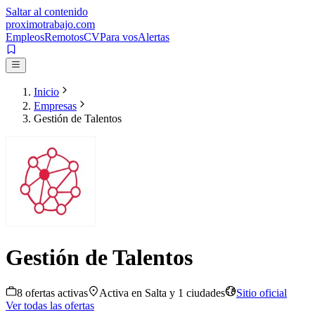
Saltar al contenido
proximotrabajo
.com
Empleos
Remotos
CV
Para vos
Alertas
Inicio
Empresas
Gestión de Talentos
Gestión de Talentos
8
oferta
s
activa
s
Activa en
Salta
y 1 ciudades
Sitio oficial
Ver todas las ofertas