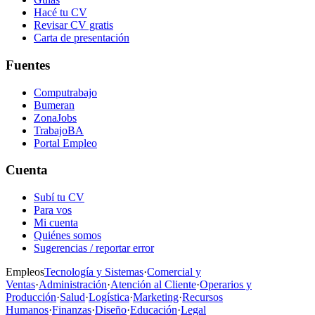
Hacé tu CV
Revisar CV gratis
Carta de presentación
Fuentes
Computrabajo
Bumeran
ZonaJobs
TrabajoBA
Portal Empleo
Cuenta
Subí tu CV
Para vos
Mi cuenta
Quiénes somos
Sugerencias / reportar error
Empleos
Tecnología y Sistemas
·
Comercial y
Ventas
·
Administración
·
Atención al Cliente
·
Operarios y
Producción
·
Salud
·
Logística
·
Marketing
·
Recursos
Humanos
·
Finanzas
·
Diseño
·
Educación
·
Legal