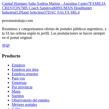
Capital Humano Salta Andrea Marton - Agustina Castro
7
FAMILIA
CRESTÓN
7
MS Coach Sandoval
68
NUMAN Headhunter
Industrial
12
Hand Selection
37
DAC SALTA SRL
4
proximotrabajo
.com
Reunimos y categorizamos ofertas de portales públicos argentinos, y
la IA las ordena según tu perfil. Las postulaciones se hacen siempre
en el portal original.
Producto
Empleos
Empleos por área
Empleos remotos
Para vos
Empresas
Por provincia
Mapa
Sueldos
Observatorio del empleo
Mejores portales
Guías