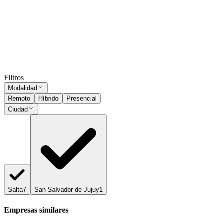
Salta
Presencial
·
hace 1 mes
Presencial
Sin sueldo
hace 1 mes
Ocultar vistos
Filtros
Modalidad
Remoto
Híbrido
Presencial
Ciudad
Salta
7
San Salvador de Jujuy
1
Empresas similares